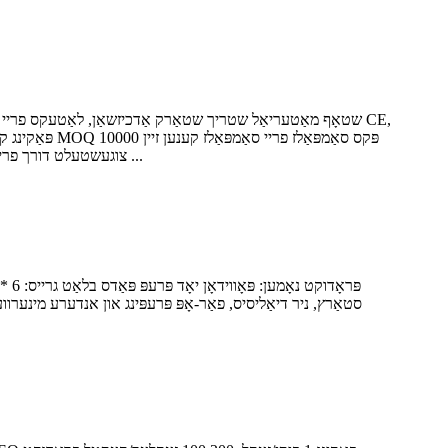
צוגעשטעלט דורך פרייט קאַלעקט פּראָדוקט איבערבליק פון וואונד פּלאַסטער וואונד פּלאַסטער (פּלאַסטער): טעגלעך שוץ פֿאַר מינערווערטיק ווונדז ווי יקספּירי ...
ינווייסיו