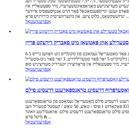
מאַטעריאַל נישט געוועבט גרייס 3*6.5 סענטימעטער, 4*6 סענטימעטער, 5*5 סענטימעטער, 7.5*7.5 סענטימעטער עטק סטעריל וועג EO פּאַקינג 1 פּיסי/זעקל, 100,200 זעקלעך/קעסטל פּראָדוקט
 כינעזיש מעדיצינישע מאַניאַפאַקטשערערז, מיר ספּעשאַלייז אין
ּאַדס זענען ינדיספּענסאַבאַל פֿאַר הויט אַנטיסעפּסיס איידער
שעקשאַנז, בלוט ציען, און מינערווערטיק כירורגיש פּראָ ...
אָנפֿרעג
דעטאַל
 סטערילע אויג פּאַטשאַז מיט פאַבריק דירעקט פּרייַז
נומער קלעפּיק אויג פּאַד מאַטעריאַל געמאכט פון סקונלייס ניט וואָווען גרייס 6.5mx9.5cm, 4.5cmx6.7cm טיפּ סטערילע און קלעפּיק OEM בנימצא קוואַליטעט הויך קוואַליטעט מאַטעריאַל אַפּלאַקיישאַן
פֿאַר מעדיציניש, שפּיטאָל, דורכקוק גילטיקייט 5 יאָר פֿאַר סטעריליזירט, 3 יאָר פֿאַר ניט-סטעריל MOQ באַזירט אויף פאַרשידענע פּראָדוקטן סאַמפּאַלז פריי סאַמפּאַלז קענען זיין צוגעשטעלט דורך פרייט
אָנפֿרעג
דעטאַל
וואַסערפּרוף דרעסינג טראַנספּאַרענט דרעסינג פילם
טעריאַל געמאַכט פון טראַנספּאַרענט PU פילם גרייס 5 * 5 סענטימעטער, 5 * 10 סענטימעטער, 10 * 10 סענטימעטער, קאַסטאַמייזד OEM עס איז בנימצא
פּאַקאַדזש 1 פּיסי / טאַש, 50 טאַש / קעסטל סטעריל וועג EO סטעריל MOQ באַזירט אויף פאַרשידענע פּראָדוקטן סערטיפיקאַט CE, ISO13485 עקספּרעס צייט ין 35 טעג נאָך אַוועקלייגן באַקומען און
ינג פילם טראַנספּאַרענט דרעסינג פילם: אַוואַנסירטע וואונד
& מיטל פּראָ ...
אָנפֿרעג
דעטאַל