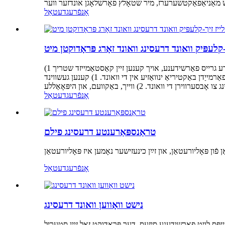
אָנפֿרעג
דעטאַל
פּראָדוקט נאָמען אַטלעטיק וואונד דרעסינג מעדיציניש ניט וואָווען דרעסינג טייפּ מאַטעריאַל ניט-וואָווען קאָליר ווייס, טראַנספּאַרענט און אנדערע גרייס פאַרשידענע, אויך קענען זיין קאַסטאַמייזד שטריך 1)
וואַסערפּרוף, טראַנספּאַרענט 2) פּערמעאַבאַל, לופט פּערמעאַבאַל 3) פיקסיר די נאָדל 4) באַשיצן וואונדן מייַלע גרינג פֿאַר די וואונד צו אָטעמען, פאַרמייַדן באַקטיריאַ ינוואַזיע אין די וואונד. 1) קענען געשווינד
אָנפֿרעג
דעטאַל
טראַנספּאַרענטע דרעסינג פילם
אָנפֿרעג
דעטאַל
נישט וואָווען וואונד דרעסינג