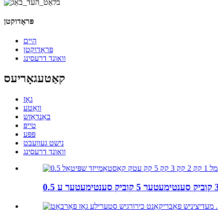
פּראָדוקטן
היים
פּראָדוקטן
וואונד דרעסינג
קאַטעגאָריעס
גאָז
וואַטע
באַנדאַזש
טייפּ
פּפּע
נישט געוועבט
וואונד דרעסינג