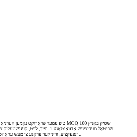
ינפעקציע, ווייניקער פּראָנע צו מעש עראָוזשאַן און סינוס פאָרמירונג 6. הויך טענסאַל שטאַרקייַט 7. אַנאַפעקטיד דורך וואַסער און רובֿ כעמיקאַלז 8. הויך טעמפּעראַטור קעגנשטעליק ...