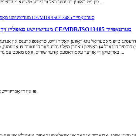
פון ניט וואָווען דרעסינג ראָל ווי לידינג טשיינאַ מעדיציניש מאַניאַפאַקטשערערז, מיר שטאָלץ פאָרשלאָגן אונדזער ווער ...
מעדיצינישע סאַפּלייז זיך-קלעפּיק וואונד דרעסינג וואונד זאָרג פּראָדוקטן מיט CE/MDR/ISO13485 סערטאַפייד
באַזייַטיקן די אָוווער עקסודאַטעס אָדער שווייס, וואָס מאכט עס גרינג צו אָבסערווירן די וואונד. 2) ווייך, באַקוועם, און היפּאָאַללע ...
פּו איז די אַבריווייישאַן פֿון פּאָליורעטאַן, און זײַן כינעזישער נאָמען איז פּאָליורעטאַן.