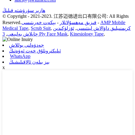
ھازىر سۈرۈشتە قىلىڭ
© Copyright - 2021-2023. 江苏迈德进出口有限公司: All Rights
AMP Mobile
-
قىزىق مەھسۇلاتلار
-
بېكەت خەرىتىسى
Reserved.
كرېمنىيلىق داۋالاش لېنتىسى
,
ئۆزلۈكىدىن
,
Scrub Suit
,
Medical Tape
,
Kinesiology Tape
,
3 Ply Face Mask
چاپلاش بەلبېغى
,
جەدۋەلنى يوللاش
ئېلېكترونلۇق خەت ئەۋەتىڭ
WhatsApp
بىز بىلەن ئالاقىلىشىڭ
x