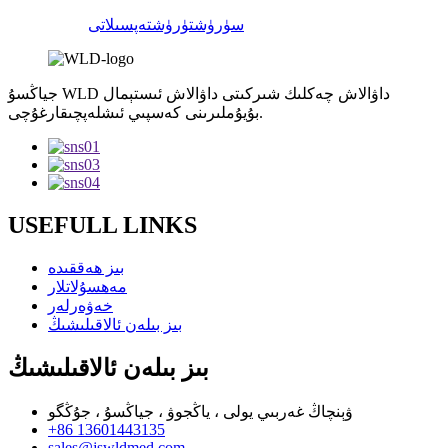
سۈرۈشتۈرۈش
تەپسىلاتى
جياڭسۇ WLD داۋالاش چەكلىك شىركىتى داۋالاش ئىستېمال
بۇيۇملىرىنى كەسپىي ئىشلەپچىقارغۇچى.
USEFULL LINKS
بىز ھەققىدە
مەھسۇلاتلار
خەۋەرلەر
بىز بىلەن ئالاقىلىشىڭ
بىز بىلەن ئالاقىلىشىڭ
ۋېنچاڭ غەربىي يولى ، ياڭجوۋ ، جياڭسۇ ، جۇڭگو
+86 13601443135
sales@jswldmed.com