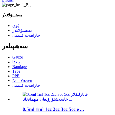
English
مەھسۇلاتلار
ئۆي
مەھسۇلاتلار
جاراھەت كىيىمى
سەھىپىلەر
Gauze
پاختا
Bandage
Tape
PPE
Non Woven
جاراھەت كىيىمى
0.5ml 1ml 1cc 2cc 3cc 5cc e ...