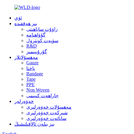
ئۆي
بىز ھەققىدە
زاۋۇت ساياھىتى
گۇۋاھنامە
سۈپەت كونترول
R&D
گۇرۇپپىمىز
مەھسۇلاتلار
Gauze
پاختا
Bandage
Tape
PPE
Non Woven
جاراھەت كىيىمى
خەۋەرلەر
مەھسۇلات خەۋەرلىرى
شىركەت خەۋەرلىرى
سانائەت خەۋەرلىرى
بىز بىلەن ئالاقىلىشىڭ