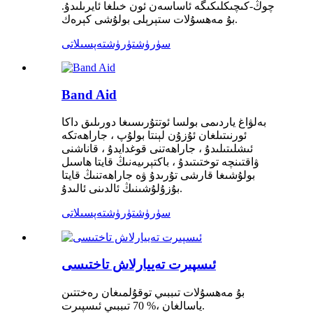
چوڭ-كىچىكلىكىگە ئاساسەن ئون خىلغا ئايرىلىدۇ.
بۇ مەھسۇلات ستېرېلى بولۇشى كېرەك.
سۈرۈشتۈرۈش
تەپسىلاتى
Band Aid
بەلۋاغ ياردىمى بولسا ئوتتۇرىسىغا دورىلىق داكا
ئورنىتىلغان ئۇزۇن لېنتا بولۇپ ، جاراھەتكە
ئىشلىتىلىدۇ ، جاراھەتنى قوغدايدۇ ، قاناشنى
ۋاقتىنچە توختىتىدۇ ، باكتېرىيەنىڭ قايتا ھاسىل
بولۇشىغا قارشى تۇرىدۇ ۋە جاراھەتنىڭ قايتا
بۇزۇلۇشىنىڭ ئالدىنى ئالىدۇ.
سۈرۈشتۈرۈش
تەپسىلاتى
ئىسپىرت تەييارلاش تاختىسى
بۇ مەھسۇلات تىببىي توقۇلمىغان رەختتىن
ياسالغان ،% 70 تىببىي ئىسپىرت.