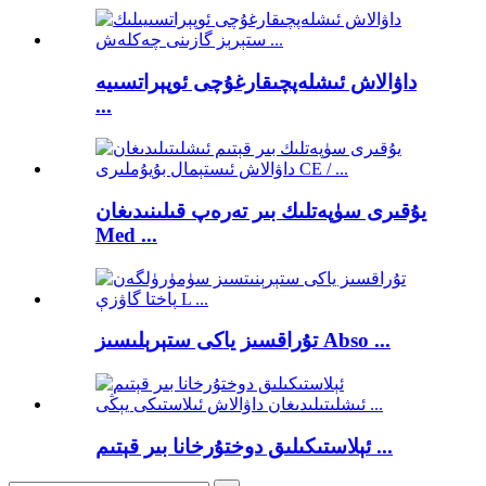
داۋالاش ئىشلەپچىقارغۇچى ئوپېراتسىيە
...
يۇقىرى سۈپەتلىك بىر تەرەپ قىلىنىدىغان
Med ...
تۇراقسىز ياكى ستېرېلىسىز Abso ...
ئېلاستىكىلىق دوختۇرخانا بىر قېتىم ...