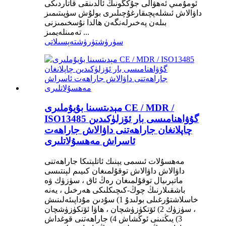
ئومۇمىي ئەھۋالى جۇڭگونىڭ ئالدىنقى قاتاردىكى
داۋالاش ئىشلەپچىقارغۇچىلىرى بولۇش سۈپىتىمىز
بىلەن پەخىرلەنگەن ھالدا نۇسخىمىزنى
تەمىنلەيمىز ...
سۈرۈشتۈرۈش
تەپسىلاتى
مېدىتسىنا بۇيۇملىرى CE / MDR /
ISO13485 گۇۋاھنامىسى بار ئۆزلۈكىدىن
چاپلانغان جاراھەتنى داۋالاش جاراھەت
ئاسراش مەھسۇلاتلىرى
مەھسۇلات ئىسمى يېنىك ئاتلېتىكا جاراھەتنى
داۋالاش داۋالاش توقۇلمىغان كىيىم لېنتىسى
ماتېرىيال توقۇلمىغان رەڭ ئاق ، سۈزۈك ۋە
باشقىلارنىڭ چوڭ-كىچىكلىكى ھەرخىل ، يەنە
خاسلاشتۇرغىلى بولىدۇ 1) سۇدىن مۇداپىئەلىنىش
، سۈزۈك 2) ئۆتكۈزۈشچان ، ھاۋا ئۆتكۈزۈشچان
3) يىڭنىنى ئوڭشاش 4) جاراھەتنى قوغداش