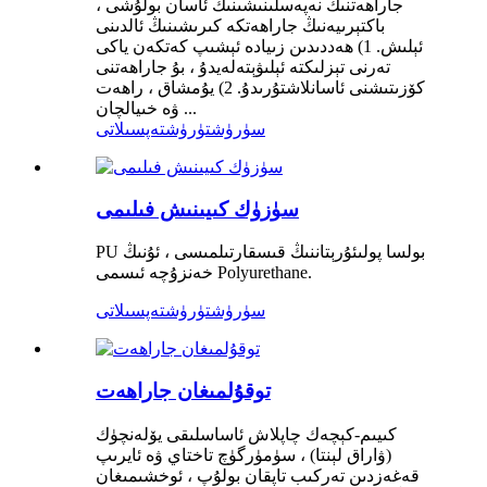
جاراھەتنىڭ نەپەسلىنىشىنىڭ ئاسان بولۇشى ،
باكتېرىيەنىڭ جاراھەتكە كىرىشىنىڭ ئالدىنى
ئېلىش. 1) ھەددىدىن زىيادە ئېشىپ كەتكەن ياكى
تەرنى تېزلىكتە ئېلىۋېتەلەيدۇ ، بۇ جاراھەتنى
كۆزىتىشنى ئاسانلاشتۇرىدۇ. 2) يۇمشاق ، راھەت
ۋە خىيالچان ...
سۈرۈشتۈرۈش
تەپسىلاتى
سۈزۈك كىيىنىش فىلىمى
PU بولسا پولىئۇرېتاننىڭ قىسقارتىلمىسى ، ئۇنىڭ
خەنزۇچە ئىسمى Polyurethane.
سۈرۈشتۈرۈش
تەپسىلاتى
توقۇلمىغان جاراھەت
كىيىم-كېچەك چاپلاش ئاساسلىقى يۆلەنچۈك
(ۋاراق لېنتا) ، سۈمۈرگۈچ تاختاي ۋە ئايرىپ
قەغەزدىن تەركىب تاپقان بولۇپ ، ئوخشىمىغان