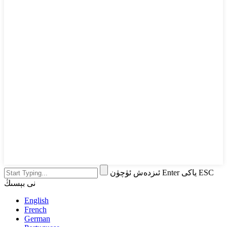
ئىزدەش ئۈچۈن Enter ياكى ESC
نى بېسىڭ
English
French
German