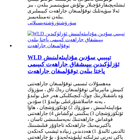
ئىشلەپچىقارغۇچىلار بولۇش سۈپىتىمىز بىلەن ، بىز
ئەلا سۈپەتلىك توقۇلمىغان جاراھەت كىيىملىرى
بىلەن تەمىنلەيمىز.
سۈرۈشتۈرۈش
تەپسىلاتى
WLD تېببىي سۇدىن مۇداپىئەلىنىش
ئۆزلۈكىدىن يېپىشقاق جاراھەت كىيىمى
پاختا بىلەن توقۇلمىغان جاراھەت
مەھسۇلات ئىسمى توقۇلمىغان جاراھەتنى
كىيىش ماتېرىيالى توقۇلمىغان رەڭ ئاق ، سۈزۈك
ۋە باشقىلارنىڭ چوڭ-كىچىكلىكى ھەر خىل بولىدۇ
، يەنە خاسلاشتۇرغىلى بولىدۇ 1) سۇدىن
مۇداپىئەلىنىش ، سۈزۈك 2) ئۆتكۈزۈشچان ، ھاۋا
ئۆتكۈزۈشچان 3) يىڭنىنى ئوڭشاش 4) جاراھەتنى
قوغداش جاراھەتنىڭ نەپەسلىنىشى ئاسان ،
باكتېرىيەنىڭ جاراھەتكە تاجاۋۇز قىلىشىنىڭ
ئالدىنى ئالىدۇ. 1) ھەددىدىن زىيادە ئېشىپ كەتكەن
ياكى تەرنى تېزلىكتە ئېلىۋېتەلەيدۇ ، بۇ جاراھەتنى