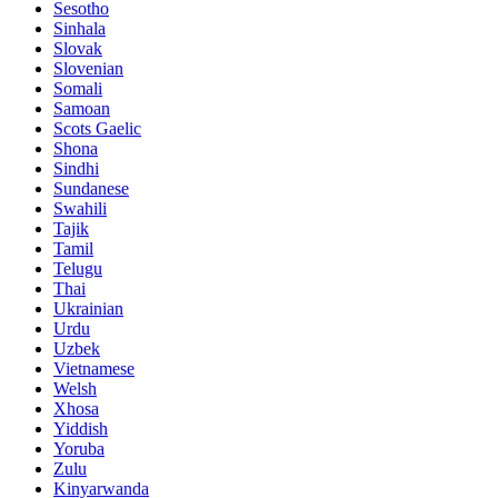
Sesotho
Sinhala
Slovak
Slovenian
Somali
Samoan
Scots Gaelic
Shona
Sindhi
Sundanese
Swahili
Tajik
Tamil
Telugu
Thai
Ukrainian
Urdu
Uzbek
Vietnamese
Welsh
Xhosa
Yiddish
Yoruba
Zulu
Kinyarwanda