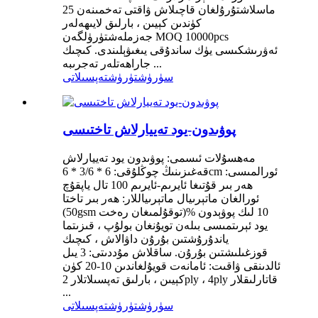
ماسلاشتۇرۇلغان قاچىلاش ۋاقتى تەخمىنەن 25
كۈندىن كېيىن ، بارلىق لايىھەلەر
جەزملەشتۈرۈلگەن MOQ 10000pcs
ئەۋرىشكىسى يۈك ساندۇقى يىغىۋېلىندى. كىچىك
جاراھەتلەر تەجرىبە ...
سۈرۈشتۈرۈش
تەپسىلاتى
پوۋىدون-يود تەييارلاش تاختىسى
مەھسۇلات ئىسمى: پوۋىدون يود تەييارلاش
قەغىزىنىڭ چوڭلۇقى: 6 * 3/6 * 6cm ئورالمىسى:
ھەر بىر قۇتىغا ئايرىم-ئايرىم 100 تال ياپقۇچ
ئورالغان ماتېرىيال ماتېرىياللار: ھەر بىر تاختا
(50gsm توقۇلمىغان رەخت)% 10 لىك پوۋېدون
يود ئېرىتمىسى بىلەن تويۇنغان بولۇپ ، قىزىتما
ياندۇرۇشتىن بۇرۇن داۋالاش ، كىچىك
قوزغىلىشتىن بۇرۇن. ساقلاش مۇددىتى: 3 يىل
ئالدىنقى ۋاقىت: ئامانەت قويۇلغاندىن 10-20 كۈن
كېيىن ، بارلىق تەپسىلاتلار 2ply ، 4ply قاتارلىقلار
...
سۈرۈشتۈرۈش
تەپسىلاتى