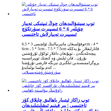
توپ سېتىۋالىدىغان چوڭ تىپتىكى تەييار
چۆپلەر 6 * 6 ئىسپىرت سۈرتكۈچ
ئىسپىرت تەييارلاش تاختىسى
توقۇلمىغان ماتېرىيالنىڭ ئۆلچىمى 3 * 6.5cm ، 4 *
6cm ، 5 * 5cm ، 7.5 * 7.5cm قاتارلىقلار. بۇ يەككە
پېچەتلەنگەن ، تويۇنغان داغلار ئوكۇل ئۇرۇشتىن
بۇرۇن ، قان ئېلىش ۋە كىچىك ئوپېراتسىيە
پروگراممىسىدىن ئىلگىرى تېرىگە قارشى تۇرۇشتا
كەم بولسا بولمايدۇ ...
سۈرۈشتۈرۈش
تەپسىلاتى
توپ زاكاز ئېتىبار باھالىق چاپلاق كۆز
تاختىسى | بىر قېتىم ئىشلىتىلىدىغان
تۇراقسىز كۆز چاپلىقى زاۋۇتنىڭ بىۋاسىتە