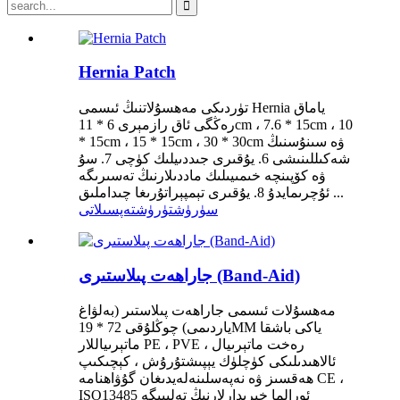
Hernia Patch
تۈردىكى مەھسۇلاتنىڭ ئىسمى Hernia ياماق
رەڭگى ئاق رازمېرى 6 * 11cm ، 7.6 * 15cm ، 10
* 15cm ، 15 * 15cm ، 30 * 30cm ۋە سىنۇسنىڭ
شەكىللىنىشى 6. يۇقىرى جىددىيلىك كۈچى 7. سۇ
ۋە كۆپىنچە خىمىيىلىك ماددىلارنىڭ تەسىرىگە
ئۇچرىمايدۇ 8. يۇقىرى تېمپېراتۇرىغا چىداملىق ...
سۈرۈشتۈرۈش
تەپسىلاتى
جاراھەت پىلاستىرى (Band-Aid)
مەھسۇلات ئىسمى جاراھەت پىلاستىر (بەلۋاغ
ياردىمى) چوڭلۇقى 72 * 19MM ياكى باشقا
ماتېرىياللار PE ، PVE ، رەخت ماتېرىيال
ئالاھىدىلىكى كۈچلۈك يېپىشتۇرۇش ، كېچىكىپ
ھەقسىز ۋە نەپەسلىنەلەيدىغان گۇۋاھنامە CE ،
ISO13485 ئورالما خېرىدارلارنىڭ تەلىپىگە