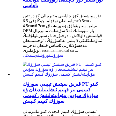
باھاسى
تۈر يېپىشقاق كۆز چاپلىقى ماتېرىيالى كۋادراتتىن
ياسالغان توقۇلما چوڭلۇقى 6.5mx9.5cm ،
4.5cmx6.7cm تىپلىق ستېرېئولۇق ۋە يېپىشقاق
OEM بار سۈپەتلىك ئەلا سۈپەتلىك ماتېرىيال
قوللىنىش داۋالاش ، دوختۇرخانا ، ستېرېئولۇقنىڭ
ئىناۋەتلىكلىكى 5 يىلنى تەكشۈرۈڭ ، ئوخشىمىغان
مەھسۇلاتلارنى ئاساس قىلغان تەجرىبە
بويۇملىرى. essential medical su ...
سۈرۈشتۈرۈش
تەپسىلاتى
قىزىق سېتىش تېببىي سۈزۈك PU كىنو
كىيىمى بىر قېتىم ئىشلىتىلىدىغان ۋە
سۈزۈك سۇدىن مۇداپىئەلىنىش كىيىمى
سۈزۈك كىيىم كىيىش
ئىسمى سۈزۈك كىيىم-كېچەك كىنو ماتېرىيالى