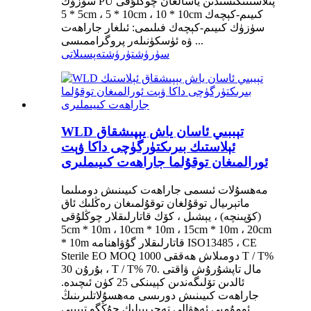
سۈزۈك PU پىلاستىنكىسىدىن ياسالغان چوڭلۇقى
5 * 5cm ، 5 * 10cm ، 10 * 10cm كىيىم-كېچەك
سۈزۈك كىيىم-كېچەك فىلىمى: ئىلغار جاراھەت
ۋە ئۈسكۈنىلەر پروگراممىسى ...
سۈرۈشتۈرۈش
تەپسىلاتى
WLD تېببىي ئاسان ياش يېپىشقاق
ئېلاستىك بىرىكتۈرگۈچى داكا ۋېت
ئورالمىغان توقۇلما جاراھەت كىيىملىرى
مەھسۇلات ئىسمى جاراھەت كىيىنىش دومىلىما
ماتېرىيال توقۇلغان توقۇلمىغان رەڭلىك ئاق
(كۆپىنچە) ، يېشىل ، كۆك قاتارلىقلار چوڭلۇقى
5cm * 10m ، 10cm * 10m ، 15cm * 10m ، 20cm
* 10m قاتارلىقلار گۇۋاھنامە ISO13485 ، CE
Sterile EO MOQ 1000 دومىلاش ھەققى T / T%
30 بۇرۇن ، T / T% 70. مال تاپشۇرۇش ۋاقتى
ئالدىن تۆلىگەندىن كېيىنكى 25 كۈن ئىچىدە.
جاراھەت كىيىنىش دورىسى مەھسۇلاتلىرىنىڭ
ئومۇمىي ئەھۋالى تەجرىبىلىك جۇڭگو تېببىي