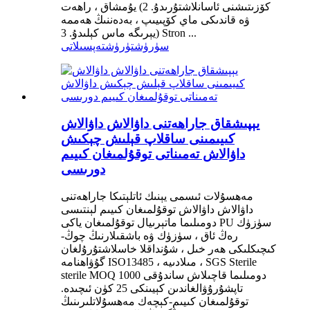
كۆزىتىشنى ئاسانلاشتۇرىدۇ. 2) يۇمشاق ، راھەت
ۋە قاندىكى ماي كۆپىيىپ ، بەدەننىڭ ھەممە
يېرىگە ماس كېلىدۇ. 3) Stron ...
سۈرۈشتۈرۈش
تەپسىلاتى
يېپىشقاق جاراھەتنى داۋالاش داۋالاش
كىيىمىنى ساقلاپ قېلىش چېكىش
داۋالاش تەمىناتى توقۇلمىغان كىيىم
دورىسى
مەھسۇلات ئىسمى يېنىك ئاتلېتىكا جاراھەتنى
داۋالاش داۋالاش توقۇلمىغان كىيىم لېنتىسى
دومىلىما ماتېرىيال توقۇلمىغان ياكى PU سۈزۈك
رەڭ ئاق ، سۈزۈك ۋە باشقىلارنىڭ چوڭ-
كىچىكلىكى ھەر خىل ، شۇنداقلا خاسلاشتۇرۇلغان
گۇۋاھنامە ISO13485 ، مىلادىيە ، SGS Sterile
sterile MOQ 1000 دومىلىما قاچىلاش ساندۇقى
تاپشۇرۇۋالغاندىن كېيىنكى 25 كۈن ئىچىدە.
توقۇلمىغان كىيىم-كېچەك مەھسۇلاتلىرىنىڭ