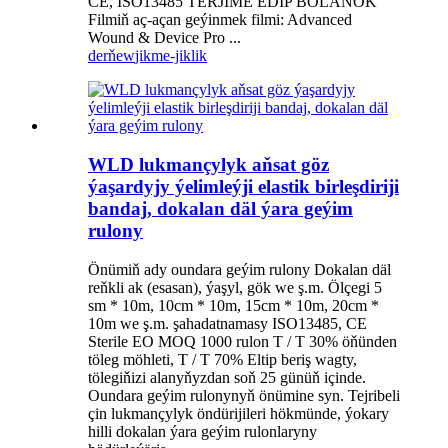
CE, ISO13485 TERJIME EDIP BOLANOK
Filmiň aç-açan geýinmek filmi: Advanced
Wound & Device Pro ...
derňew
jikme-jiklik
WLD lukmançylyk aňsat göz
ýaşardyjy ýelimleýji elastik birleşdiriji
bandaj, dokalan däl ýara geýim
rulony
Önümiň ady oundara geýim rulony Dokalan däl
reňkli ak (esasan), ýaşyl, gök we ş.m. Ölçegi 5
sm * 10m, 10cm * 10m, 15cm * 10m, 20cm *
10m we ş.m. şahadatnamasy ISO13485, CE
Sterile EO MOQ 1000 rulon T / T 30% öňünden
töleg möhleti, T / T 70% Eltip beriş wagty,
tölegiňizi alanyňyzdan soň 25 günüň içinde.
Oundara geýim rulonynyň önümine syn. Tejribeli
çin lukmançylyk öndürijileri hökmünde, ýokary
hilli dokalan ýara geýim rulonlaryny