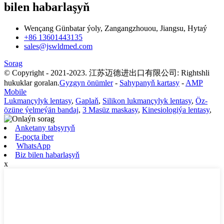
bilen habarlaşyň
Wençang Günbatar ýoly, Zangangzhouou, Jiangsu, Hytaý
+86 13601443135
sales@jswldmed.com
Sorag
© Copyright - 2021-2023. 江苏迈德进出口有限公司: Rightshli
hukuklar goralan.
Gyzgyn önümler
-
Sahypanyň kartasy
-
AMP
Mobile
Lukmançylyk lentasy
,
Gaplaň
,
Silikon lukmançylyk lentasy
,
Öz-
özüne ýelmeýän bandaj
,
3 Masüz maskasy
,
Kinesiologiýa lentasy
,
Anketany tabşyryň
E-poçta iber
WhatsApp
Biz bilen habarlaşyň
x