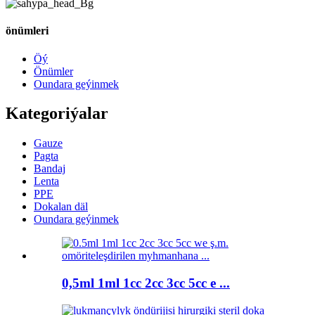
önümleri
Öý
Önümler
Oundara geýinmek
Kategoriýalar
Gauze
Pagta
Bandaj
Lenta
PPE
Dokalan däl
Oundara geýinmek
0,5ml 1ml 1cc 2cc 3cc 5cc e ...