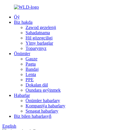
Öý
Biz hakda
Zawod gezelenji
Şahadatnama
Hil gözegçiligi
Ylmy barlaglar
Toparymyz
Önümler
Gauze
Pagta
Bandaj
Lenta
PPE
Dokalan däl
Oundara geýinmek
Habarlar
Önümler habarlary
Kompaniýa habarlary
Senagat habarlary
Biz bilen habarlaşyň
English