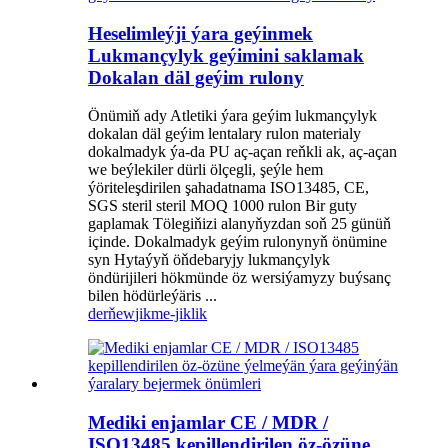
Heselimleýji ýara geýinmek
Lukmançylyk geýimini saklamak
Dokalan däl geýim rulony
Önümiň ady Atletiki ýara geýim lukmançylyk
dokalan däl geýim lentalary rulon materialy
dokalmadyk ýa-da PU aç-açan reňkli ak, aç-açan
we beýlekiler dürli ölçegli, şeýle hem
ýöriteleşdirilen şahadatnama ISO13485, CE,
SGS steril steril MOQ 1000 rulon Bir guty
gaplamak Tölegiňizi alanyňyzdan soň 25 günüň
içinde. Dokalmadyk geýim rulonynyň önümine
syn Hytaýyň öňdebaryjy lukmançylyk
öndürijileri hökmünde öz wersiýamyzy buýsanç
bilen hödürleýäris ...
derňew
jikme-jiklik
Mediki enjamlar CE / MDR /
ISO13485 kepillendirilen öz-özüne