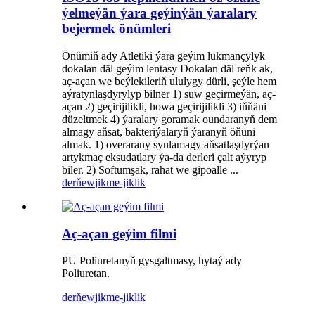
ýelmeýän ýara geýinýän ýaralary
bejermek önümleri
Önümiň ady Atletiki ýara geýim lukmançylyk
dokalan däl geýim lentasy Dokalan däl reňk ak,
aç-açan we beýlekileriň ululygy dürli, şeýle hem
aýratynlaşdyrylyp bilner 1) suw geçirmeýän, aç-
açan 2) geçirijilikli, howa geçirijilikli 3) iňňäni
düzeltmek 4) ýaralary goramak oundaranyň dem
almagy aňsat, bakteriýalaryň ýaranyň öňüni
almak. 1) overarany synlamagy aňsatlaşdyrýan
artykmaç eksudatlary ýa-da derleri çalt aýyryp
biler. 2) Softumşak, rahat we gipoalle ...
derňew
jikme-jiklik
Aç-açan geýim filmi
PU Poliuretanyň gysgaltmasy, hytaý ady
Poliuretan.
derňew
jikme-jiklik