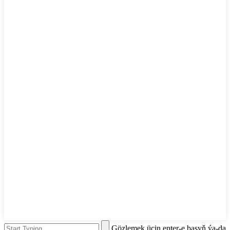
Gözlemek üçin enter-e basyň ýa-da