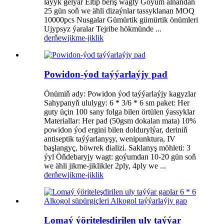
laýyk gelýär Eltip beriş wagty Goýum alnandan
25 gün soň we ähli dizaýnlar tassyklanan MOQ
10000pcs Nusgalar Gümürtik gümürtik önümleri
Ujypsyz ýaralar Tejribe hökmünde ...
derňew
jikme-jiklik
Powidon-ýod taýýarlaýjy pad
Önümiň ady: Powidon ýod taýýarlaýjy kagyzlar
Sahypanyň ululygy: 6 * 3/6 * 6 sm paket: Her
guty üçin 100 sany folga bilen örtülen ýassyklar
Materiallar: Her pad (50gsm dokalan mata) 10%
powidon ýod ergini bilen doldurylýar, deriniň
antiseptik taýýarlanyşy, wenipunktura, IV
başlangyç, böwrek dializi. Saklanyş möhleti: 3
ýyl Öňdebaryjy wagt: goýumdan 10-20 gün soň
we ähli jikme-jiklikler 2ply, 4ply we ...
derňew
jikme-jiklik
Lomaý ýöriteleşdirilen uly taýýar