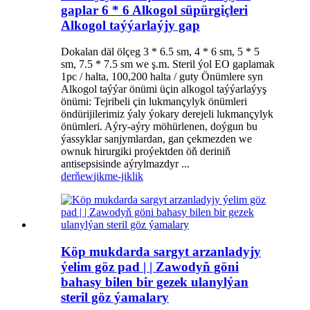
gaplar 6 * 6 Alkogol süpürgiçleri
Alkogol taýýarlaýjy gap
Dokalan däl ölçeg 3 * 6.5 sm, 4 * 6 sm, 5 * 5
sm, 7.5 * 7.5 sm we ş.m. Steril ýol EO gaplamak
1pc / halta, 100,200 halta / guty Önümlere syn
Alkogol taýýar önümi üçin alkogol taýýarlaýyş
önümi: Tejribeli çin lukmançylyk önümleri
öndürijilerimiz ýaly ýokary derejeli lukmançylyk
önümleri. Aýry-aýry möhürlenen, doýgun bu
ýassyklar sanjymlardan, gan çekmezden we
ownuk hirurgiki proýektden öň deriniň
antisepsisinde aýrylmazdyr ...
derňew
jikme-jiklik
Köp mukdarda sargyt arzanladyjy
ýelim göz pad | | Zawodyň göni
bahasy bilen bir gezek ulanylýan
steril göz ýamalary