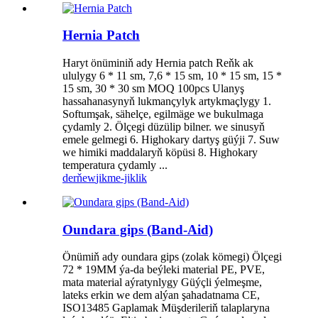
Hernia Patch
Haryt önüminiň ady Hernia patch Reňk ak
ululygy 6 * 11 sm, 7,6 * 15 sm, 10 * 15 sm, 15 *
15 sm, 30 * 30 sm MOQ 100pcs Ulanyş
hassahanasynyň lukmançylyk artykmaçlygy 1.
Softumşak, sähelçe, egilmäge we bukulmaga
çydamly 2. Ölçegi düzülip bilner. we sinusyň
emele gelmegi 6. Highokary dartyş güýji 7. Suw
we himiki maddalaryň köpüsi 8. Highokary
temperatura çydamly ...
derňew
jikme-jiklik
Oundara gips (Band-Aid)
Önümiň ady oundara gips (zolak kömegi) Ölçegi
72 * 19MM ýa-da beýleki material PE, PVE,
mata material aýratynlygy Güýçli ýelmeşme,
lateks erkin we dem alýan şahadatnama CE,
ISO13485 Gaplamak Müşderileriň talaplaryna