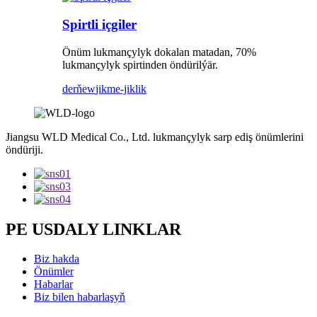
Spirtli içgiler
Önüm lukmançylyk dokalan matadan, 70%
lukmançylyk spirtinden öndürilýär.
derňew
jikme-jiklik
Jiangsu WLD Medical Co., Ltd. lukmançylyk sarp ediş önümlerini
öndüriji.
PE USDALY LINKLAR
Biz hakda
Önümler
Habarlar
Biz bilen habarlaşyň