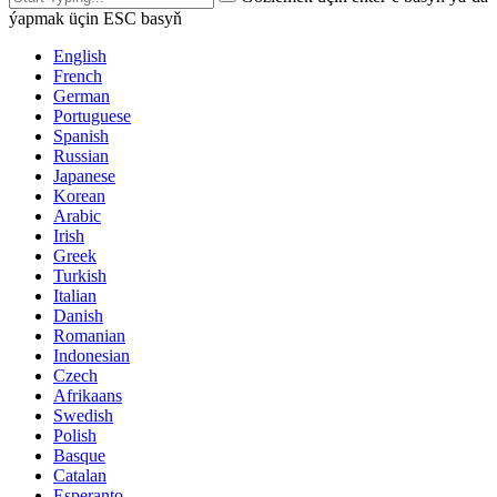
ýapmak üçin ESC basyň
English
French
German
Portuguese
Spanish
Russian
Japanese
Korean
Arabic
Irish
Greek
Turkish
Italian
Danish
Romanian
Indonesian
Czech
Afrikaans
Swedish
Polish
Basque
Catalan
Esperanto