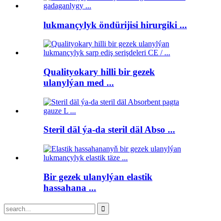
lukmançylyk öndürijisi hirurgiki ...
Qualityokary hilli bir gezek
ulanylýan med ...
Steril däl ýa-da steril däl Abso ...
Bir gezek ulanylýan elastik
hassahana ...