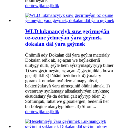
hödürleýäris.
derňew
jikme-jiklik
WLD lukmançylyk suw geçirmeýän
öz-özüne ýelmeýän ýara geýmek,
dokalan däl ýara geýmek
Önümiň ady Dokalan däl ýara geýim materialy
Dokalan reňk ak, aç-açan we beýlekileriň
ululygy dürli, şeýle hem aýratynlaşdyrylyp bilner
1) suw geçirmeýän, aç-açan 2) geçirijilikli, howa
geçirijilikli 3) iňňäni berkitmek 4) ýaralary
goramak oundaranyň dem almagy aňsat,
bakteriýalaryň ýara girmeginiň öňüni almak. 1)
overarany synlamagy aňsatlaşdyrýan artykmaç
eksudatlary ýa-da derleri çalt aýyryp biler. 2)
Softumşak, rahat we gipoallergen, bedeniň her
bir bölegine ulanylyp bilner. 3) Stron ...
derňew
jikme-jiklik