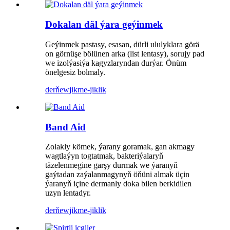
Dokalan däl ýara geýinmek
Geýinmek pastasy, esasan, dürli ululyklara görä
on görnüşe bölünen arka (list lentasy), sorujy pad
we izolýasiýa kagyzlaryndan durýar. Önüm
önelgesiz bolmaly.
derňew
jikme-jiklik
Band Aid
Zolakly kömek, ýarany goramak, gan akmagy
wagtlaýyn togtatmak, bakteriýalaryň
täzelenmegine garşy durmak we ýaranyň
gaýtadan zaýalanmagynyň öňüni almak üçin
ýaranyň içine dermanly doka bilen berkidilen
uzyn lentadyr.
derňew
jikme-jiklik