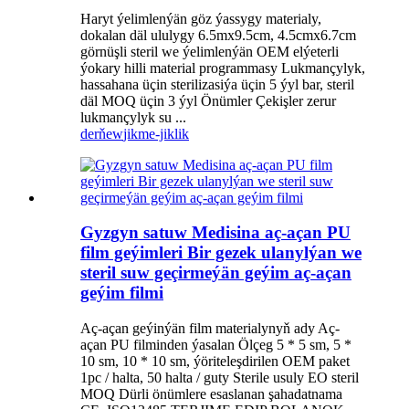
Haryt ýelimlenýän göz ýassygy materialy,
dokalan däl ululygy 6.5mx9.5cm, 4.5cmx6.7cm
görnüşli steril we ýelimlenýän OEM elýeterli
ýokary hilli material programmasy Lukmançylyk,
hassahana üçin sterilizasiýa üçin 5 ýyl bar, steril
däl MOQ üçin 3 ýyl Önümler Çekişler zerur
lukmançylyk su ...
derňew
jikme-jiklik
Gyzgyn satuw Medisina aç-açan PU
film geýimleri Bir gezek ulanylýan we
steril suw geçirmeýän geýim aç-açan
geýim filmi
Aç-açan geýinýän film materialynyň ady Aç-
açan PU filminden ýasalan Ölçeg 5 * 5 sm, 5 *
10 sm, 10 * 10 sm, ýöriteleşdirilen OEM paket
1pc / halta, 50 halta / guty Sterile usuly EO steril
MOQ Dürli önümlere esaslanan şahadatnama