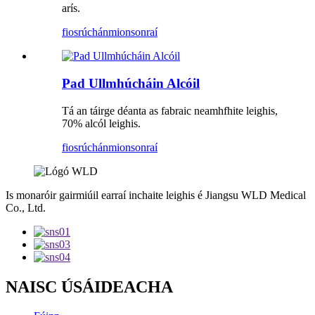
arís.
fiosrúchán
mionsonraí
Pad Ullmhúcháin Alcóil
Tá an táirge déanta as fabraic neamhfhite leighis,
70% alcól leighis.
fiosrúchán
mionsonraí
Is monaróir gairmiúil earraí inchaite leighis é Jiangsu WLD Medical
Co., Ltd.
NAISC ÚSÁIDEACHA