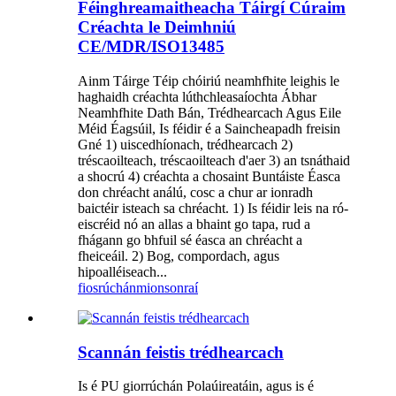
Féinghreamaitheacha Táirgí Cúraim
Créachta le Deimhniú
CE/MDR/ISO13485
Ainm Táirge Téip chóiriú neamhfhite leighis le
haghaidh créachta lúthchleasaíochta Ábhar
Neamhfhite Dath Bán, Trédhearcach Agus Eile
Méid Éagsúil, Is féidir é a Saincheapadh freisin
Gné 1) uiscedhíonach, trédhearcach 2)
tréscaoilteach, tréscaoilteach d'aer 3) an tsnáthaid
a shocrú 4) créachta a chosaint Buntáiste Éasca
don chréacht análú, cosc a chur ar ionradh
baictéir isteach sa chréacht. 1) Is féidir leis na ró-
eiscréid nó an allas a bhaint go tapa, rud a
fhágann go bhfuil sé éasca an chréacht a
fheiceáil. 2) Bog, compordach, agus
hipoalléiseach...
fiosrúchán
mionsonraí
Scannán feistis trédhearcach
Is é PU giorrúchán Polaúireatáin, agus is é