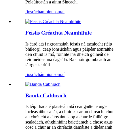
Polaúireatán a ainm Síneach.
fiosrúchán
mionsonraí
Feistis Créachta Neamhfhite
Is éard atá i ngreamaigh feistis ná tacaíocht (téip
bhileog), ceap ionsúcháin agus páipéar aonraithe
den chuid is mó, roinnte ina dheich gcineál de
réir méideanna éagsúla. Ba chóir go mbeadh an
táirge steiriúil.
fiosrúchán
mionsonraí
Banda Cabhrach
Is téip fhada é plaisteán atá ceangailte le uige
íocleasaithe sa lár, a chuirtear ar an chréacht chun
an chréacht a chosaint, stop a chur le fuiliú go
sealadach, athghiniúint baictéarach a chosc agus
cosc a chur ar an chréacht damáiste a dhéanamh