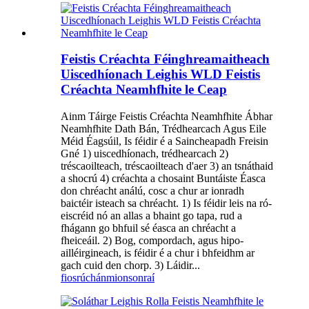
Feistis Créachta Féinghreamaitheach
Uiscedhíonach Leighis WLD Feistis
Créachta Neamhfhite le Ceap
Ainm Táirge Feistis Créachta Neamhfhite Ábhar
Neamhfhite Dath Bán, Trédhearcach Agus Eile
Méid Éagsúil, Is féidir é a Saincheapadh Freisin
Gné 1) uiscedhíonach, trédhearcach 2)
tréscaoilteach, tréscaoilteach d'aer 3) an tsnáthaid
a shocrú 4) créachta a chosaint Buntáiste Éasca
don chréacht análú, cosc a chur ar ionradh
baictéir isteach sa chréacht. 1) Is féidir leis na ró-
eiscréid nó an allas a bhaint go tapa, rud a
fhágann go bhfuil sé éasca an chréacht a
fheiceáil. 2) Bog, compordach, agus hipo-
ailléirgineach, is féidir é a chur i bhfeidhm ar
gach cuid den chorp. 3) Láidir...
fiosrúchán
mionsonraí