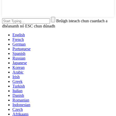
Brúigh isteach chun cuardach a
dhéanamh nó ESC chun dúnadh
English
French
German
Portuguese
Spanish
Russian
Japanese
Korean
Arabic
Irish
Greek
Turkish
Italian
Danish
Romanian
Indonesian
Czech
Afrikaans