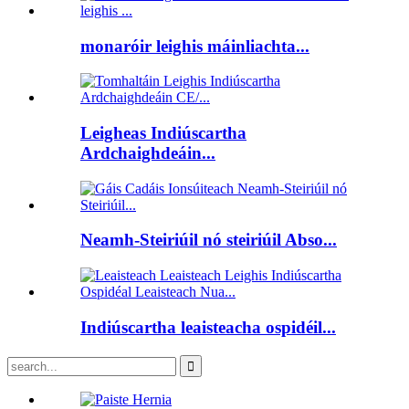
monaróir leighis máinliachta...
Leigheas Indiúscartha
Ardchaighdeáin...
Neamh-Steiriúil nó steiriúil Abso...
Indiúscartha leaisteacha ospidéil...