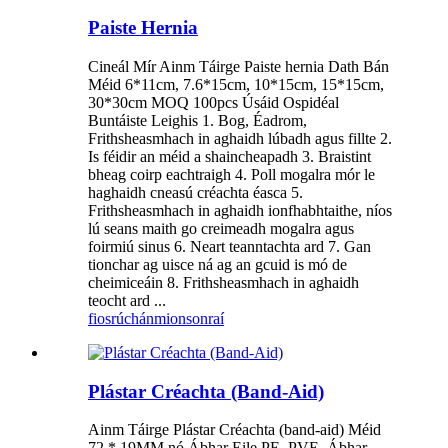
Paiste Hernia
Cineál Mír Ainm Táirge Paiste hernia Dath Bán
Méid 6*11cm, 7.6*15cm, 10*15cm, 15*15cm,
30*30cm MOQ 100pcs Úsáid Ospidéal
Buntáiste Leighis 1. Bog, Éadrom,
Frithsheasmhach in aghaidh lúbadh agus fillte 2.
Is féidir an méid a shaincheapadh 3. Braistint
bheag coirp eachtraigh 4. Poll mogalra mór le
haghaidh cneasú créachta éasca 5.
Frithsheasmhach in aghaidh ionfhabhtaithe, níos
lú seans maith go creimeadh mogalra agus
foirmiú sinus 6. Neart teanntachta ard 7. Gan
tionchar ag uisce ná ag an gcuid is mó de
cheimiceáin 8. Frithsheasmhach in aghaidh
teocht ard ...
fiosrúchán
mionsonraí
Plástar Créachta (Band-Aid)
Ainm Táirge Plástar Créachta (band-aid) Méid
72 * 19MM nó Ábhar Eile PE, PVE, Ábhar