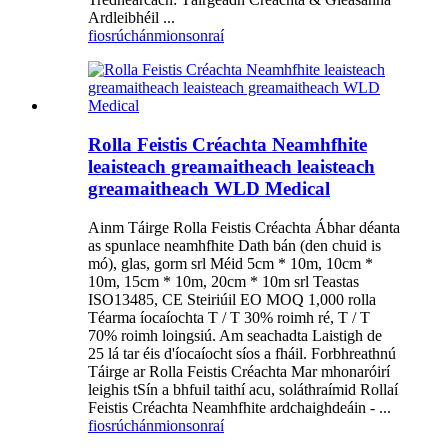
Ardleibhéil ...
fiosrúchán
mionsonraí
Rolla Feistis Créachta Neamhfhite
leaisteach greamaitheach leaisteach
greamaitheach WLD Medical
Ainm Táirge Rolla Feistis Créachta Ábhar déanta
as spunlace neamhfhite Dath bán (den chuid is
mó), glas, gorm srl Méid 5cm * 10m, 10cm *
10m, 15cm * 10m, 20cm * 10m srl Teastas
ISO13485, CE Steiriúil EO MOQ 1,000 rolla
Téarma íocaíochta T / T 30% roimh ré, T / T
70% roimh loingsiú. Am seachadta Laistigh de
25 lá tar éis d'íocaíocht síos a fháil. Forbhreathnú
Táirge ar Rolla Feistis Créachta Mar mhonaróirí
leighis tSín a bhfuil taithí acu, soláthraímid Rollaí
Feistis Créachta Neamhfhite ardchaighdeáin - ...
fiosrúchán
mionsonraí