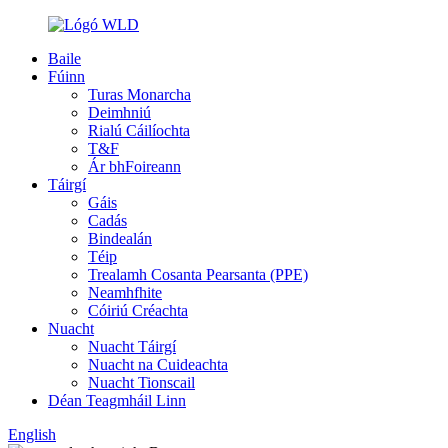
Baile
Fúinn
Turas Monarcha
Deimhniú
Rialú Cáilíochta
T&F
Ár bhFoireann
Táirgí
Gáis
Cadás
Bindealán
Téip
Trealamh Cosanta Pearsanta (PPE)
Neamhfhite
Cóiriú Créachta
Nuacht
Nuacht Táirgí
Nuacht na Cuideachta
Nuacht Tionscail
Déan Teagmháil Linn
English