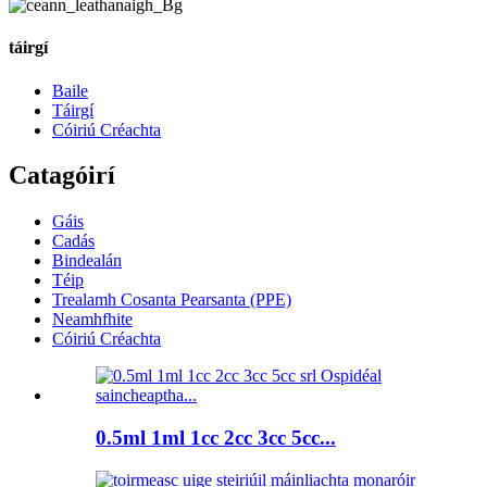
táirgí
Baile
Táirgí
Cóiriú Créachta
Catagóirí
Gáis
Cadás
Bindealán
Téip
Trealamh Cosanta Pearsanta (PPE)
Neamhfhite
Cóiriú Créachta
0.5ml 1ml 1cc 2cc 3cc 5cc...