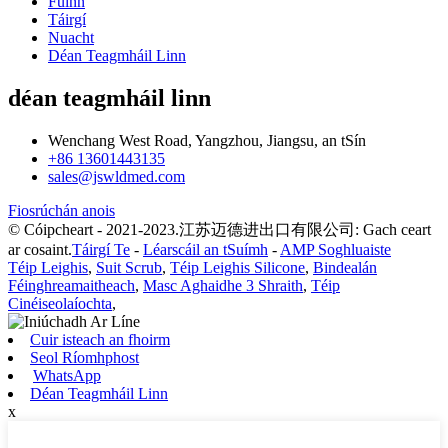
Fúinn
Táirgí
Nuacht
Déan Teagmháil Linn
déan teagmháil linn
Wenchang West Road, Yangzhou, Jiangsu, an tSín
+86 13601443135
sales@jswldmed.com
Fiosrúchán anois
© Cóipcheart - 2021-2023.江苏迈德进出口有限公司: Gach ceart
ar cosaint.
Táirgí Te
-
Léarscáil an tSuímh
-
AMP Soghluaiste
Téip Leighis
,
Suit Scrub
,
Téip Leighis Silicone
,
Bindealán
Féinghreamaitheach
,
Masc Aghaidhe 3 Shraith
,
Téip
Cinéiseolaíochta
,
Cuir isteach an fhoirm
Seol Ríomhphost
WhatsApp
Déan Teagmháil Linn
x