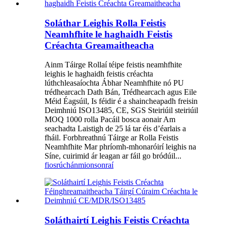
Soláthar Leighis Rolla Feistis
Neamhfhite le haghaidh Feistis
Créachta Greamaitheacha
Ainm Táirge Rollaí téipe feistis neamhfhite
leighis le haghaidh feistis créachta
lúthchleasaíochta Ábhar Neamhfhite nó PU
trédhearcach Dath Bán, Trédhearcach agus Eile
Méid Éagsúil, Is féidir é a shaincheapadh freisin
Deimhniú ISO13485, CE, SGS Steiriúil steiriúil
MOQ 1000 rolla Pacáil bosca aonair Am
seachadta Laistigh de 25 lá tar éis d’éarlais a
fháil. Forbhreathnú Táirge ar Rolla Feistis
Neamhfhite Mar phríomh-mhonaróirí leighis na
Síne, cuirimid ár leagan ar fáil go bródúil...
fiosrúchán
mionsonraí
Soláthairtí Leighis Feistis Créachta