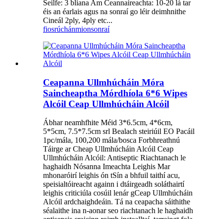
Seilfe: 3 bliana Am Ceannaireachta: 10-20 lá tar
éis an éarlais agus na sonraí go léir deimhnithe
Cineál 2ply, 4ply etc...
fiosrúchán
mionsonraí
Ceapanna Ullmhúcháin Móra
Saincheaptha Mórdhíola 6*6 Wipes
Alcóil Ceap Ullmhúcháin Alcóil
Ábhar neamhfhite Méid 3*6.5cm, 4*6cm,
5*5cm, 7.5*7.5cm srl Bealach steiriúil EO Pacáil
1pc/mála, 100,200 mála/bosca Forbhreathnú
Táirge ar Cheap Ullmhúcháin Alcóil Ceap
Ullmhúcháin Alcóil: Antiseptic Riachtanach le
haghaidh Nósanna Imeachta Leighis Mar
mhonaróirí leighis ón tSín a bhfuil taithí acu,
speisialtóireacht againn i dtáirgeadh soláthairtí
leighis criticiúla cosúil lenár gCeap Ullmhúcháin
Alcóil ardchaighdeáin. Tá na ceapacha sáithithe
séalaithe ina n-aonar seo riachtanach le haghaidh