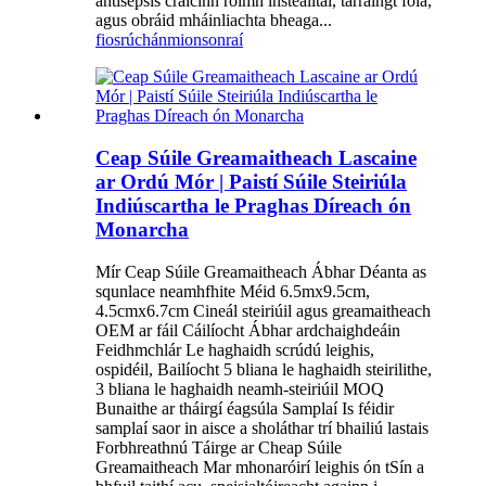
antisepsis craicinn roimh instealltaí, tarraingt fola,
agus obráid mháinliachta bheaga...
fiosrúchán
mionsonraí
Ceap Súile Greamaitheach Lascaine
ar Ordú Mór | Paistí Súile Steiriúla
Indiúscartha le Praghas Díreach ón
Monarcha
Mír Ceap Súile Greamaitheach Ábhar Déanta as
squnlace neamhfhite Méid 6.5mx9.5cm,
4.5cmx6.7cm Cineál steiriúil agus greamaitheach
OEM ar fáil Cáilíocht Ábhar ardchaighdeáin
Feidhmchlár Le haghaidh scrúdú leighis,
ospidéil, Bailíocht 5 bliana le haghaidh steirilithe,
3 bliana le haghaidh neamh-steiriúil MOQ
Bunaithe ar tháirgí éagsúla Samplaí Is féidir
samplaí saor in aisce a sholáthar trí bhailiú lastais
Forbhreathnú Táirge ar Cheap Súile
Greamaitheach Mar mhonaróirí leighis ón tSín a