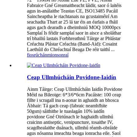
Fabraice Gné Greamaitheacht láidir, saor ó laitéis
agus in-análaithe Teastas CE, ISO13485 Pacáil
Saincheaptha le riachtanais na gcustaiméirí Am
seachadta Thart ar 25 lá tar éis an éarlais a fháil
agus gach dearadh a dheimhniú MOQ 10000pcs
Samplaí Is féidir samplaí saor in aisce a sholáthar
trí bhailiú lastais Forbhreathnú Táirge ar Phlástar
Créachta Plástar Créachta (Band-Aid): Cosaint
Laethúil do Chréachtaí Beaga De réir taithí ...
fiosrúchán
mionsonraí
Ceap Ullmhúcháin Povidone-Iaidín
Ainm Táirge: Ceap Ullmhúcháin Iaidín Povidone
Méid na Bileoige: 6*3/6*6cm Pacáiste: 100 ceap
fillte i scragall ina n-aonar in aghaidh an bhosca
Ábhair: Tá gach ceap (fabraic neamhfhite
50gsm) sáithithe le tuaslagán 10% iaidín
povidone Gné Oiriúnach le haghaidh ullmhú
craicinn antiseptic, venipuncture, tosaithe IV,
scagdhealaithe duánach, ullmhú réamh-obráide
agus nósanna imeachta beaga ionracha eile. Saol