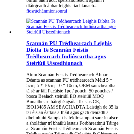
bhfuil taithí acu, speisialtóireacht againn i
dtáirgeadh ábhar leighis riachtanach...
fiosrúchán
mionsonraí
Scannán PU Trédhearcach Leighis
Díolta Te Scannán Feistis
Trédhearcach Indiúscartha agus
Steiriúil Uiscedhíonach
Ainm Scannán Feistis Trédhearcach Ábhar
Déanta as scannán PU trédhearcach Méid 5 *
5cm, 5 * 10cm, 10 * 10cm, OEM saincheaptha
tá sé ar fáil Pacáiste 1pc / pouch, 50 pouches /
bosca Bealach steiriúil EO steiriúil MOQ
Bunaithe ar tháirgí éagsúla Teastas CE,
ISO13485 AM SEACHADTA Laistigh de 35 lá
tar éis an éarlais a fháil agus gach dearadh a
dheimhniú Samplaí Is féidir samplaí saor in aisce
a sholáthar trí bhailiú lastais Forbhreathnú Táirge
ar Scannán Feistis Trédhearcach Scannán Feistis
Trédhearcach: Táirgeadh Créachta & Gléasanna