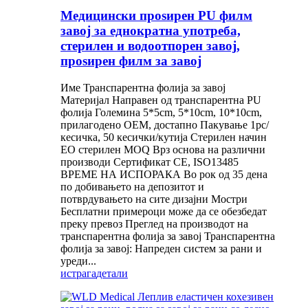
Медицински проѕирен PU филм
завој за еднократна употреба,
стерилен и водоотпорен завој,
проѕирен филм за завој
Име Транспарентна фолија за завој
Материјал Направен од транспарентна PU
фолија Големина 5*5cm, 5*10cm, 10*10cm,
прилагодено OEM, достапно Пакување 1pc/
кесичка, 50 кесички/кутија Стерилен начин
EO стерилен MOQ Врз основа на различни
производи Сертификат CE, ISO13485
ВРЕМЕ НА ИСПОРАКА Во рок од 35 дена
по добивањето на депозитот и
потврдувањето на сите дизајни Мостри
Бесплатни примероци може да се обезбедат
преку превоз Преглед на производот на
транспарентна фолија за завој Транспарентна
фолија за завој: Напреден систем за рани и
уреди...
истрага
детали