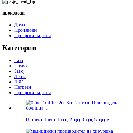
производи
Дома
Производи
Преврски на рани
Категории
Газа
Памук
Завој
Лента
ЛЗО
Неткаен
Преврски на рани
0,5 мл 1 мл 1 цц 2 цц 3 цц 5 цц е...