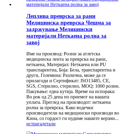
Леплива преврска за рани
Медицинска преврска Чешма за
задржување Медицински
материјали Неткаена ролна за
завој
Име на производ: Ролни за атлетска
медицинска лента за преврска на рани,
неткаена, Материјал: Неткаена или PU
транспарентна, Боја: Бела, транспарентна и
други, Големина: Различна, може да се
прилагоди и Сертификат: ISO13485, CE,
SGS, Стерилно, стерилно, MOQ: 1000 ролни.
Пакување: една кутија. Време на испорака:
Во рок од 25 дена по приемот на вашата
уплата. Преглед на производот: неткаена
ролна за преврска. Како водечки
производители на медицински производи во
Кина, со гордост ги нудиме нашите верзии...
истрага
детали