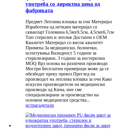
употреба со директна цена од
фабриката
Предмет Леплива влошка за очи Материјал
Изработена од неткаен материјал со
скванлајт Големина 6,5мx9,5см, 4,5смx6,7см
Тип стерилен и леплив Достапен е OEM
Квалитет Материјал со висок квалитет
Примена За медицински, болнички,
испитувања Валидност 5 години за
стерилизирани, 3 години за нестерилни
MOQ Врз основа на различни производи
Мостри Бесплатни примероци може да се
обезбедат преку превоз Преглед на
производот на леплива влошка за очи Како
искусни производители на медицински
производи од Кина, ние сме
специјализирани за производство на
основни медицински средства...
истрага
детали