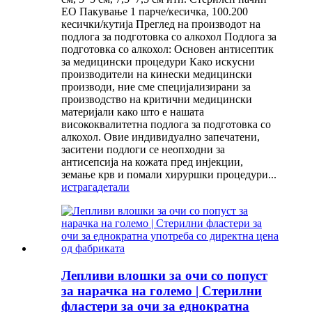
ЕО Пакување 1 парче/кесичка, 100.200
кесички/кутија Преглед на производот на
подлога за подготовка со алкохол Подлога за
подготовка со алкохол: Основен антисептик
за медицински процедури Како искусни
производители на кинески медицински
производи, ние сме специјализирани за
производство на критични медицински
материјали како што е нашата
висококвалитетна подлога за подготовка со
алкохол. Овие индивидуално запечатени,
заситени подлоги се неопходни за
антисепсија на кожата пред инјекции,
земање крв и помали хируршки процедури...
истрага
детали
Лепливи влошки за очи со попуст
за нарачка на големо | Стерилни
фластери за очи за еднократна