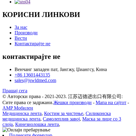
КОРИСНИ ЛИНКОВИ
За нас
Производи
Вести
Контактирајте не
контактирајте не
Венчанг западен пат, Јангжу, Џиангсу, Кина
+86 13601443135
sales@jswldmed.com
Прашај сега
© Авторски права - 2021-2023. 江苏迈德进出口有限公司:
Сите права се задржани.
Жешки производи
-
Мапа на сајтот
-
AMP Мобилен
Медицинска лента
,
Костим за чистење
,
Силиконска
медицинска лента
,
Самолеплив завој
,
Маска за лице со 3
слоја
,
Кинезиолошка лента
,
Поднесете формулар