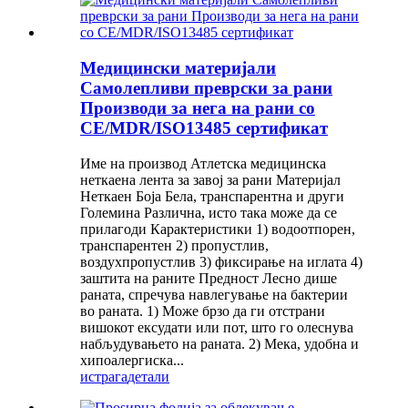
Медицински материјали
Самолепливи преврски за рани
Производи за нега на рани со
CE/MDR/ISO13485 сертификат
Име на производ Атлетска медицинска
неткаена лента за завој за рани Материјал
Неткаен Боја Бела, транспарентна и други
Големина Различна, исто така може да се
прилагоди Карактеристики 1) водоотпорен,
транспарентен 2) пропустлив,
воздухпропустлив 3) фиксирање на иглата 4)
заштита на раните Предност Лесно дише
раната, спречува навлегување на бактерии
во раната. 1) Може брзо да ги отстрани
вишокот ексудати или пот, што го олеснува
набљудувањето на раната. 2) Мека, удобна и
хипоалергиска...
истрага
детали