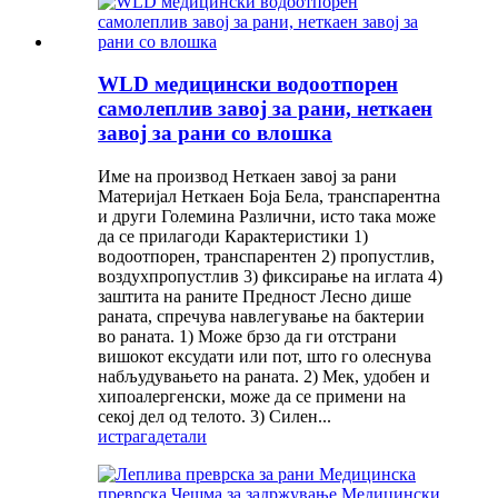
WLD медицински водоотпорен
самолеплив завој за рани, неткаен
завој за рани со влошка
Име на производ Неткаен завој за рани
Материјал Неткаен Боја Бела, транспарентна
и други Големина Различни, исто така може
да се прилагоди Карактеристики 1)
водоотпорен, транспарентен 2) пропустлив,
воздухпропустлив 3) фиксирање на иглата 4)
заштита на раните Предност Лесно дише
раната, спречува навлегување на бактерии
во раната. 1) Може брзо да ги отстрани
вишокот ексудати или пот, што го олеснува
набљудувањето на раната. 2) Мек, удобен и
хипоалергенски, може да се примени на
секој дел од телото. 3) Силен...
истрага
детали