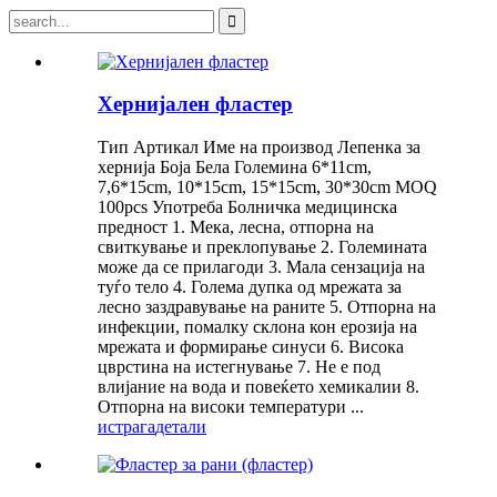
Хернијален фластер
Тип Артикал Име на производ Лепенка за
хернија Боја Бела Големина 6*11cm,
7,6*15cm, 10*15cm, 15*15cm, 30*30cm MOQ
100pcs Употреба Болничка медицинска
предност 1. Мека, лесна, отпорна на
свиткување и преклопување 2. Големината
може да се прилагоди 3. Мала сензација на
туѓо тело 4. Голема дупка од мрежата за
лесно заздравување на раните 5. Отпорна на
инфекции, помалку склона кон ерозија на
мрежата и формирање синуси 6. Висока
цврстина на истегнување 7. Не е под
влијание на вода и повеќето хемикалии 8.
Отпорна на високи температури ...
истрага
детали