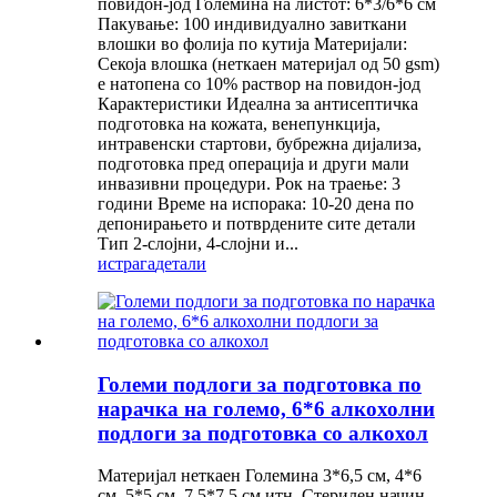
повидон-јод Големина на листот: 6*3/6*6 см
Пакување: 100 индивидуално завиткани
влошки во фолија по кутија Материјали:
Секоја влошка (неткаен материјал од 50 gsm)
е натопена со 10% раствор на повидон-јод
Карактеристики Идеална за антисептичка
подготовка на кожата, венепункција,
интравенски стартови, бубрежна дијализа,
подготовка пред операција и други мали
инвазивни процедури. Рок на траење: 3
години Време на испорака: 10-20 дена по
депонирањето и потврдените сите детали
Тип 2-слојни, 4-слојни и...
истрага
детали
Големи подлоги за подготовка по
нарачка на големо, 6*6 алкохолни
подлоги за подготовка со алкохол
Материјал неткаен Големина 3*6,5 см, 4*6
см, 5*5 см, 7,5*7,5 см итн. Стерилен начин