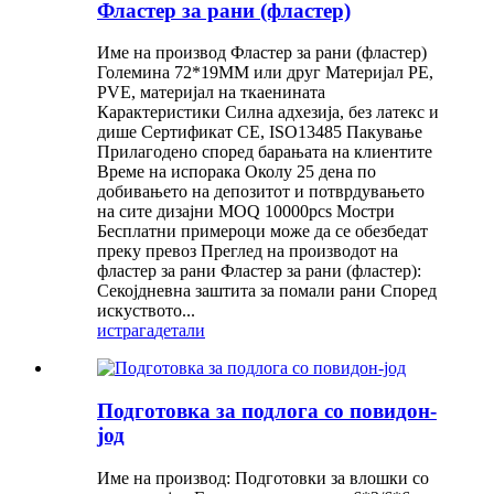
Фластер за рани (фластер)
Име на производ Фластер за рани (фластер)
Големина 72*19MM или друг Материјал PE,
PVE, материјал на ткаенината
Карактеристики Силна адхезија, без латекс и
дише Сертификат CE, ISO13485 Пакување
Прилагодено според барањата на клиентите
Време на испорака Околу 25 дена по
добивањето на депозитот и потврдувањето
на сите дизајни MOQ 10000pcs Мостри
Бесплатни примероци може да се обезбедат
преку превоз Преглед на производот на
фластер за рани Фластер за рани (фластер):
Секојдневна заштита за помали рани Според
искуството...
истрага
детали
Подготовка за подлога со повидон-
јод
Име на производ: Подготовки за влошки со