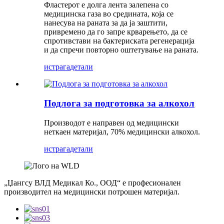
Фластерот е долга лента залепена со
медицинска газа во средината, која се
нанесува на раната за да ја заштити,
привремено да го запре крварењето, да се
спротивстави на бактериската регенерација
и да спречи повторно оштетување на раната.
истрага
детали
Подлога за подготовка за алкохол
Производот е направен од медицински
неткаен материјал, 70% медицински алкохол.
истрага
детали
„Џангсу ВЛД Медикал Ко., ООД“ е професионален
производител на медицински потрошен материјал.