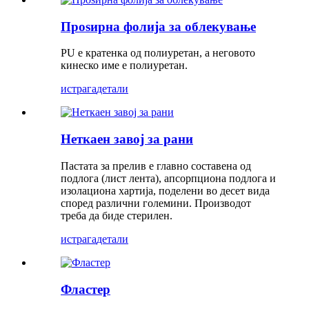
Проѕирна фолија за облекување
PU е кратенка од полиуретан, а неговото
кинеско име е полиуретан.
истрага
детали
Неткаен завој за рани
Пастата за прелив е главно составена од
подлога (лист лента), апсорпциона подлога и
изолациона хартија, поделени во десет вида
според различни големини. Производот
треба да биде стерилен.
истрага
детали
Фластер