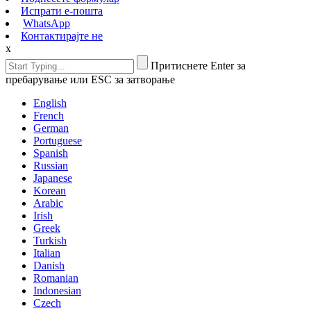
Испрати е-пошта
WhatsApp
Контактирајте не
x
Притиснете Enter за
пребарување или ESC за затворање
English
French
German
Portuguese
Spanish
Russian
Japanese
Korean
Arabic
Irish
Greek
Turkish
Italian
Danish
Romanian
Indonesian
Czech