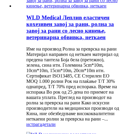
WLD Medical Леплив еластичен
кохезивен завој за рани, ролна за
завој за рани со лесно кинење,
ветеринарна обвивка, неткаен
Име на производ Ролна за преврска на рани
Материјал направен од неткаен материјал од
предена тантела Боја бела (претежно),
зелена, сина итн. Големина 5cm*10m,
10cm*10m, 15cm*10m, 20cm*10m итн.
Сертификат ISO13485, CE Стерилен EO
MOQ 1.000 ролни Рок на плаќање T/T 30%
однапред, T/T 70% пред испорака. Време на
испорака Во рок од 25 дена по приемот на
вашата уплата. Преглед на производот на
ролна за преврска на рани Како искусни
производители на медицински производи од
Кина, ние обезбедуваме висококвалитетни
неткаени ролни за преврска на рани –...
истрага
детали