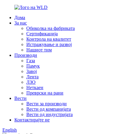
Дома
За нас
Обиколка на фабриката
Сертификација
Контрола на квалитет
Истражување и развој
Нашиот тим
Производи
Газа
Памук
Завој
Лента
ЛЗО
Неткаен
Преврски на рани
Вести
Вести за производи
Вести од компанијата
Вести од индустријата
Контактирајте не
English