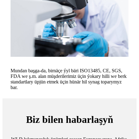
Mundan başga-da, birnäçe ýyl bäri ISO13485, CE, SGS,
FDA we ş.m. alan müşderilerimiz üçin ýokary hilli we berk
standartlary üpjün etmek üçin hünär hil synag toparymyz
bar.
Biz bilen habarlaşyň