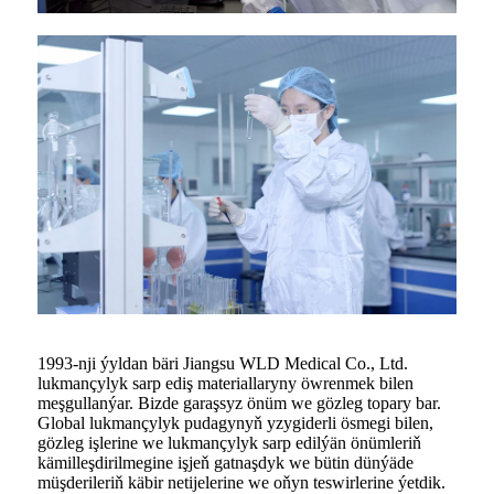
1993-nji ýyldan bäri Jiangsu WLD Medical Co., Ltd.
lukmançylyk sarp ediş materiallaryny öwrenmek bilen
meşgullanýar. Bizde garaşsyz önüm we gözleg topary bar.
Global lukmançylyk pudagynyň yzygiderli ösmegi bilen,
gözleg işlerine we lukmançylyk sarp edilýän önümleriň
kämilleşdirilmegine işjeň gatnaşdyk we bütin dünýäde
müşderileriň käbir netijelerine we oňyn teswirlerine ýetdik.