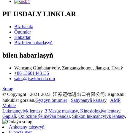
PE USDALY LINKLAR
Biz hakda
Önümler
Habarlar
Biz bilen habarlaşyň
bilen habarlaşyň
Wençang Günbatar ýoly, Zangangzhouou, Jiangsu, Hytaý
+86 13601443135
sales@jswldmed.com
Sorag
© Copyright - 2021-2023. 江苏迈德进出口有限公司: Rightshli
hukuklar goralan.
Gyzgyn önümler
-
Sahypanyň kartasy
-
AMP
Mobile
Lukmançylyk lentasy
,
3 Masüz maskasy
,
Kinesiologiýa lentasy
,
Gaplaň
,
Öz-özüne ýelmeýän bandaj
,
Silikon lukmançylyk lentasy
,
Anketany tabşyryň
E-poçta iber