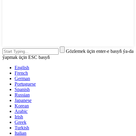
Gözlemek üçin enter-e basyň ýa-da
ýapmak üçin ESC basyň
English
French
German
Portuguese
Spanish
Russian
Japanese
Korean
Arabic
Irish
Greek
Turkish
Italian