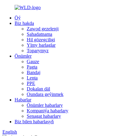
Öý
Biz hakda
Zawod gezelenji
Şahadatnama
Hil gözegçiligi
Ylmy barlaglar
Toparymyz
Önümler
Gauze
Pagta
Bandaj
Lenta
PPE
Dokalan däl
Oundara geýinmek
Habarlar
Önümler habarlary
Kompaniýa habarlary
Senagat habarlary
Biz bilen habarlaşyň
English