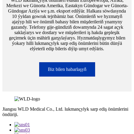
WLD lukmançylyk önümleri esasan Europeewropa, Afrika,
Merkezi we Günorta Amerika, Eastakyn Gündogar we Günorta-
Gündogar Aziýa we ş.m. eksport edilýär. Halkara söwdasynda
10 ýyldan gowrak tejribämiz bar. Önümleriň we hyzmatyň
ajaýyp hili we önümiň bahasy bilen müşderileriň ynamyny
gazandy. Telefony gije-gündiziň dowamynda 24 sagat açyk
saklaýarys we dostlary we müşderileri iş hakda gepleşik
geçirmek üçin mähirli garşylaýarys. Hyzmatdaşlygymyz bilen
ýokary hilli lukmançylyk sarp ediş önümlerini bütin dünýä
elýeterli edip bileris diýip umyt edýäris.
Biz bilen habarlaşyň
Jiangsu WLD Medical Co., Ltd. lukmançylyk sarp ediş önümlerini
öndüriji.