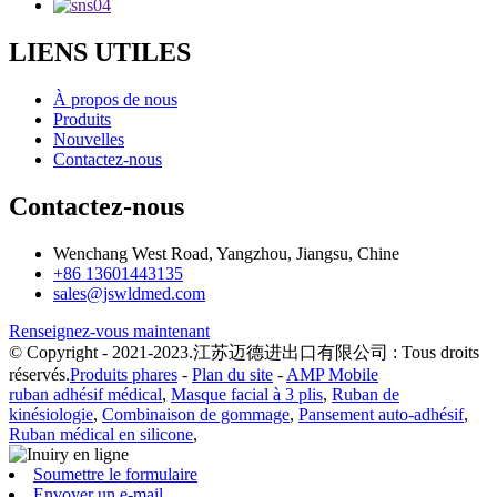
LIENS UTILES
À propos de nous
Produits
Nouvelles
Contactez-nous
Contactez-nous
Wenchang West Road, Yangzhou, Jiangsu, Chine
+86 13601443135
sales@jswldmed.com
Renseignez-vous maintenant
© Copyright - 2021-2023.江苏迈德进出口有限公司 : Tous droits
réservés.
Produits phares
-
Plan du site
-
AMP Mobile
ruban adhésif médical
,
Masque facial à 3 plis
,
Ruban de
kinésiologie
,
Combinaison de gommage
,
Pansement auto-adhésif
,
Ruban médical en silicone
,
Soumettre le formulaire
Envoyer un e-mail