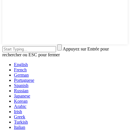
Appuyez sur Entrée pour
rechercher ou ESC pour fermer
English
French
German
Portuguese
Spanish
Russian
Japanese
Korean
Arabic
Irish
Greek
Turkish
Italian