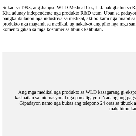
Sukad sa 1993, ang Jiangsu WLD Medical Co., Ltd. nakigbahin sa 
Kita adunay independente nga produkto R&D team. Uban sa padayo
pangkalibutanon nga industriya sa medikal, aktibo kami nga miapil
produkto nga magamit sa medikal, ug nakab-ot ang piho nga mga sa
komento gikan sa mga kostumer sa tibuuk kalibutan.
Ang mga medikal nga produkto sa WLD kasagarang gi-eksport
kasinatian sa internasyonal nga pamatigayon. Nadaog ang pag
Gipadayon namo nga bukas ang telepono 24 oras sa tibuok 
makahimo kam