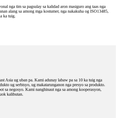
nal nga tim sa pagsulay sa kalidad aron masiguro ang taas nga
banan alang sa among mga kostumer, nga nakakuha og ISO13485,
 ka tuig.
st Asia ug uban pa. Kami adunay labaw pa sa 10 ka tuig nga
dukto ug serbisyo, ug makatarunganon nga presyo sa produkto.
bot sa negosyo. Kami nanghinaut nga sa among kooperasyon,
ok kalibutan.