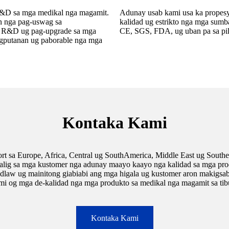
R&D sa mga medikal nga magamit.
Adunay usab kami usa ka propesyo
n nga pag-uswag sa
kalidad ug estrikto nga mga sum
 sa R&D ug pag-upgrade sa mga
CE, SGS, FDA, ug uban pa sa pila
ngputanan ug paborable nga mga
Kontaka Kami
 sa Europe, Africa, Central ug SouthAmerica, Middle East ug Southea
salig sa mga kustomer nga adunay maayo kaayo nga kalidad sa mga pro
adlaw ug mainitong giabiabi ang mga higala ug kustomer aron makigsa
i og mga de-kalidad nga mga produkto sa medikal nga magamit sa tibu
Kontaka Kami