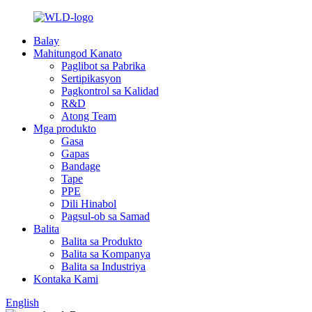
Balay
Mahitungod Kanato
Paglibot sa Pabrika
Sertipikasyon
Pagkontrol sa Kalidad
R&D
Atong Team
Mga produkto
Gasa
Gapas
Bandage
Tape
PPE
Dili Hinabol
Pagsul-ob sa Samad
Balita
Balita sa Produkto
Balita sa Kompanya
Balita sa Industriya
Kontaka Kami
English