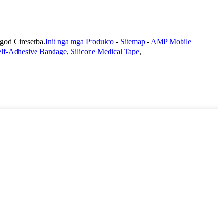
 Gireserba.
Init nga mga Produkto
-
Sitemap
-
AMP Mobile
elf-Adhesive Bandage
,
Silicone Medical Tape
,