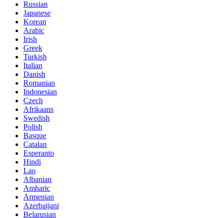
Russian
Japanese
Korean
Arabic
Irish
Greek
Turkish
Italian
Danish
Romanian
Indonesian
Czech
Afrikaans
Swedish
Polish
Basque
Catalan
Esperanto
Hindi
Lao
Albanian
Amharic
Armenian
Azerbaijani
Belarusian