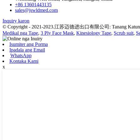
+86 13601443135
sales@jswldmed.com
Inquiry karon
© Copyright - 2021-2023.江苏迈德进出口有限公司: Tanang Katungod
Medikal nga Tape
,
3 Ply Face Mask
,
Kinesiology Tape
,
Scrub suit
,
S
Isumiter ang Porma
Ipadala ang Email
WhatsApp
Kontaka Kami
x