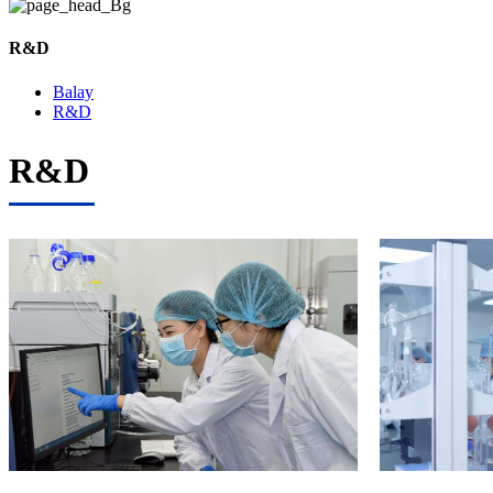
R&D
Balay
R&D
R&D