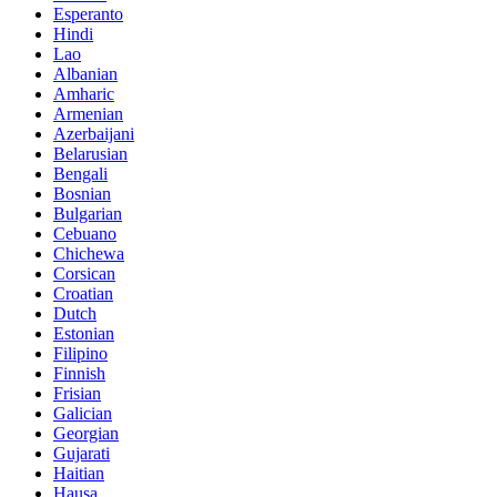
Esperanto
Hindi
Lao
Albanian
Amharic
Armenian
Azerbaijani
Belarusian
Bengali
Bosnian
Bulgarian
Cebuano
Chichewa
Corsican
Croatian
Dutch
Estonian
Filipino
Finnish
Frisian
Galician
Georgian
Gujarati
Haitian
Hausa