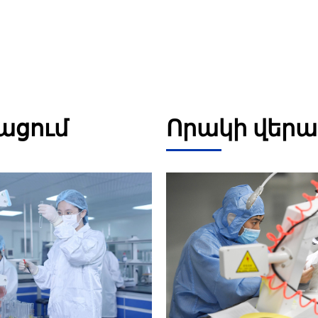
ացում
Որակի վերա