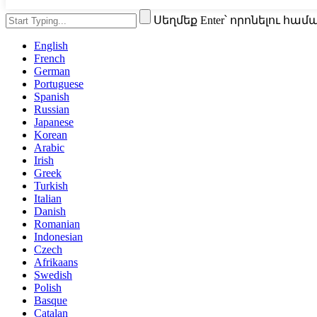
Սեղմեք Enter՝ որոնելու հա
English
French
German
Portuguese
Spanish
Russian
Japanese
Korean
Arabic
Irish
Greek
Turkish
Italian
Danish
Romanian
Indonesian
Czech
Afrikaans
Swedish
Polish
Basque
Catalan