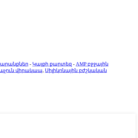
ապրանքներ
-
Կայքի քարտեզ
-
AMP բջջային
պչուն վիրակապ
,
Սիլիկոնային բժշկական