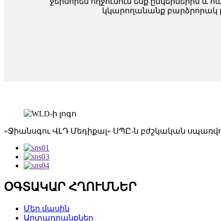
ջերմորեն ողջունում ենք ընկերներին և 
կկարողանանք բարձրորակ 
«Ջիանսգու ՎԼԴ Մեդիքալ» ՍՊԸ-ն բժշկական սպառվո
ՕԳՏԱԿԱՐ ՀՂՈՒՄՆԵՐ
Մեր մասին
Արտադրանքներ