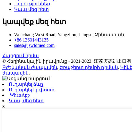
Նորություններ
Կապ մեզ հետ
կապվեք մեզ հետ
Wenchang West Road, Yangzhou, Jiangsu, Չինաստան
+86 13601443135
sales@jswldmed.com
Հարցում հիմա
© Հեղինակային իրավունք - 2021-2023. 江苏迈德进出口
Բժշկական ժապավեն
,
Եռաշերտ դեմքի դիմակ
,
Կին
ժապավեն
,
Ուղարկել ձևը
Ուղարկել էլ. փոստ
WhatsApp
Կապ մեզ հետ
x