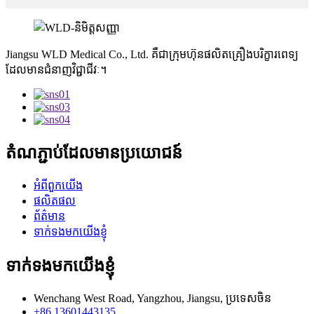
Jiangsu WLD Medical Co., Ltd. គឺជាក្រុមហ៊ុនផលិតគ្រឿងបរិក្ខារពេទ្យ
ដែលមានជំនាញវិជ្ជាជីវៈ។
តំណភ្ជាប់ដែលមានប្រយោជន៍
អំពីពួកយើង
ផលិតផល
ព័ត៌មាន
ទាក់ទងមកយើងខ្ញុំ
ទាក់ទងមកយើងខ្ញុំ
Wenchang West Road, Yangzhou, Jiangsu, ប្រទេសចិន
+86 13601443135