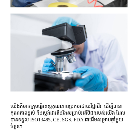
យើងក៏មានក្រុមធ្វើតេស្តគុណភាពប្រកបដោយវិជ្ជាជីវៈ ដើម្បីធានា
គុណភាពខ្ពស់ និងស្តង់ដារតឹងរឹងសម្រាប់អតិថិជនរបស់យើង ដែល
បានទទួល ISO13485, CE, SGS, FDA ជាដើមសម្រាប់ឆ្នាំមួយ
ចំនួន។