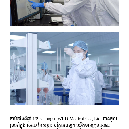
ចាប់តាំងពីឆ្នាំ 1993 Jiangsu WLD Medical Co., Ltd. បានចូល
រួមនៅក្នុង R&D នៃសម្ភារៈបរិក្ខារពេទ្យ។ យើងមានក្រុម R&D