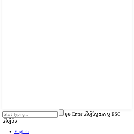
ចុច Enter ដើម្បីស្វែងរក ឬ ESC
ដើម្បីបិទ
English