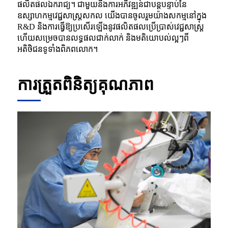
ផលិតផលឯករាជ្យ។ ជាមួយនឹងការអភិវឌ្ឍន៍ជាបន្តបន្ទាប់នៃ
ឧស្សាហកម្មវេជ្ជសាស្ត្រសកល យើងបានចូលរួមយ៉ាងសកម្មនៅក្នុង
R&D និងការធ្វើឱ្យប្រសើរឡើងនូវផលិតផលប្រើប្រាស់វេជ្ជសាស្រ្ត
ហើយសម្រេចបានលទ្ធផលជាក់លាក់ និងមតិយោបល់ល្អៗពី
អតិថិជនទូទាំងពិភពលោក។
ការត្រួតពិនិត្យគុណភាព