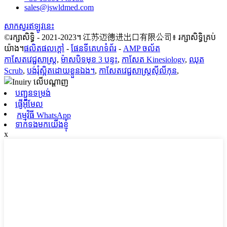
sales@jswldmed.com
សាកសួរឥឡូវនេះ
©រក្សាសិទ្ធិ - 2021-2023។ 江苏迈德进出口有限公司៖ រក្សាសិទ្ធិគ្រប់
យ៉ាង។
ផលិតផលក្តៅ
-
ផែនទីគេហទំព័រ
-
AMP ចល័ត
កាសែតវេជ្ជសាស្ត្រ
,
ម៉ាសបិទមុខ 3 បន្ទះ
,
កាសែត Kinesiology
,
ឈុត
Scrub
,
បង់រុំស្អិតដោយខ្លួនឯង។
,
កាសែតវេជ្ជសាស្ត្រស៊ីលីកុន
,
បញ្ជូនទម្រង់
ផ្ញើអ៊ីមែល
កម្មវិធី WhatsApp
ទាក់ទងមកយើងខ្ញុំ
x