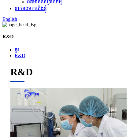
ព័ត៌មានឧស្សាហកម្ម
ទាក់ទងមកយើងខ្ញុំ
English
R&D
ផ្ទះ
R&D
R&D