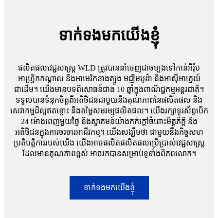
ទាក់ទងមកយើងខ្ញុំ
ផលិតផលវេជ្ជសាស្ត្រ WLD ត្រូវបាននាំចេញជាចម្បងទៅកាន់អឺរ៉ុប
អាហ្រ្វិកកណ្តាល និងអាមេរិកខាងត្បូង មជ្ឈិមបូព៌ា និងអាស៊ីអាគ្នេយ៍
ជាដើម។ យើងមានបទពិសោធន៍ជាង 10 ឆ្នាំក្នុងពាណិជ្ជកម្មអន្តរជាតិ។
ទទួលបានទំនុកចិត្តពីអតិថិជនជាមួយនឹងគុណភាពនៃផលិតផល និង
សេវាកម្មដ៏ល្អឥតខ្ចោះ និងតម្លៃសមរម្យផលិតផល។ យើងរក្សាទូរស័ព្ទបើក
24 ម៉ោងពេញមួយថ្ងៃ និងស្វាគមន៍យ៉ាងកក់ក្តៅចំពោះមិត្តភ័ក្តិ និង
អតិថិជនក្នុងការចរចារអាជីវកម្ម។ យើងសង្ឃឹមថា ជាមួយនឹងកិច្ចសហ
ប្រតិបត្តិការរបស់យើង យើងអាចផលិតផលិតផលប្រើប្រាស់វេជ្ជសាស្រ្ត
ដែលមានគុណភាពខ្ពស់ អាចរកបានសម្រាប់ទូទាំងពិភពលោក។
ទាក់ទងមកយើងខ្ញុំ