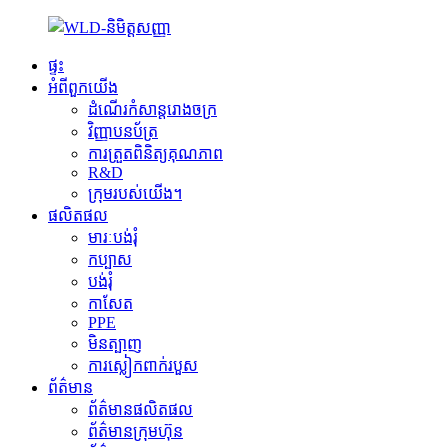
ផ្ទះ
អំពីពួកយើង
ដំណើរកំសាន្តរោងចក្រ
វិញ្ញាបនប័ត្រ
ការត្រួតពិនិត្យគុណភាព
R&D
ក្រុមរបស់យើង។
ផលិតផល
មារៈបង់រុំ
កប្បាស
បង់រុំ
កាសែត
PPE
មិនត្បាញ
ការស្លៀកពាក់របួស
ព័ត៌មាន
ព័ត៌មានផលិតផល
ព័ត៌មានក្រុមហ៊ុន