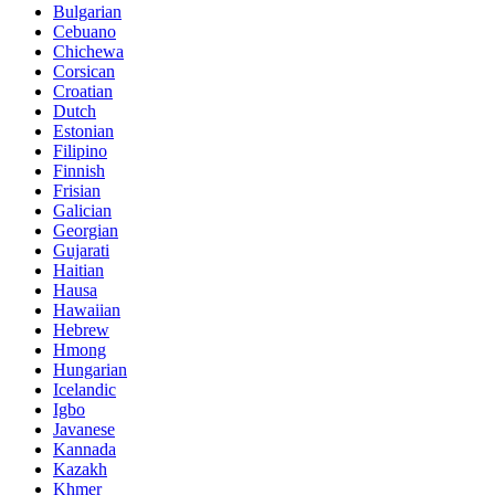
Bulgarian
Cebuano
Chichewa
Corsican
Croatian
Dutch
Estonian
Filipino
Finnish
Frisian
Galician
Georgian
Gujarati
Haitian
Hausa
Hawaiian
Hebrew
Hmong
Hungarian
Icelandic
Igbo
Javanese
Kannada
Kazakh
Khmer