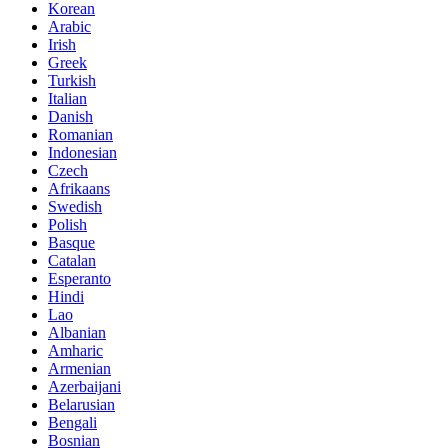
Korean
Arabic
Irish
Greek
Turkish
Italian
Danish
Romanian
Indonesian
Czech
Afrikaans
Swedish
Polish
Basque
Catalan
Esperanto
Hindi
Lao
Albanian
Amharic
Armenian
Azerbaijani
Belarusian
Bengali
Bosnian