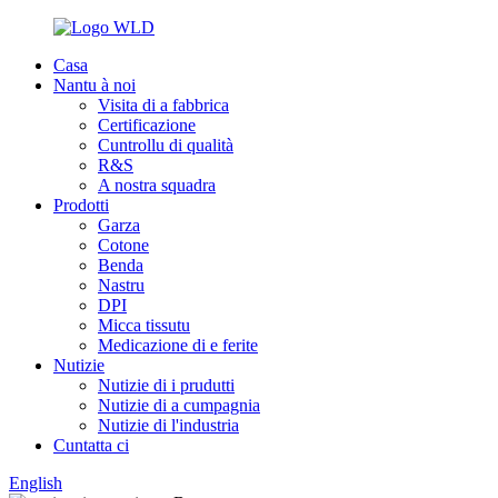
Casa
Nantu à noi
Visita di a fabbrica
Certificazione
Cuntrollu di qualità
R&S
A nostra squadra
Prodotti
Garza
Cotone
Benda
Nastru
DPI
Micca tissutu
Medicazione di e ferite
Nutizie
Nutizie di i prudutti
Nutizie di a cumpagnia
Nutizie di l'industria
Cuntatta ci
English