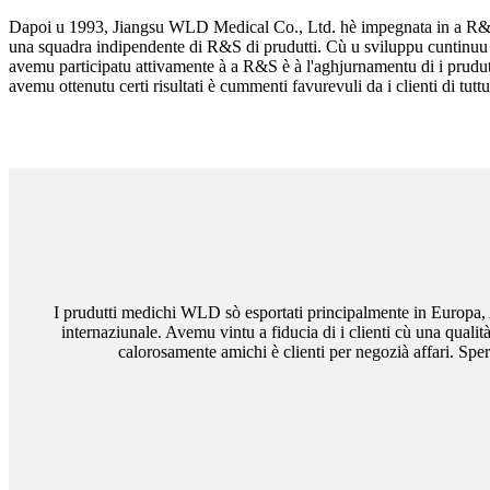
Dapoi u 1993, Jiangsu WLD Medical Co., Ltd. hè impegnata in a R&
una squadra indipendente di R&S di prudutti. Cù u sviluppu cuntinuu 
avemu participatu attivamente à a R&S è à l'aghjurnamentu di i prudut
avemu ottenutu certi risultati è cummenti favurevuli da i clienti di tut
I prudutti medichi WLD sò esportati principalmente in Europa, 
internaziunale. Avemu vintu a fiducia di i clienti cù una quali
calorosamente amichi è clienti per negozià affari. Spe