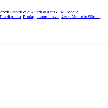
rvati.
Prodotti caldi
-
Pianu di u situ
-
AMP Mobile
Tuta di pulizia
,
Bendaggio autoadesivo
,
Nastro Medicu in Silicone
,