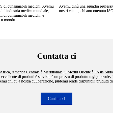
S di cunsumabili medichi. Avemu
Avemu dinù una squadra prufessiunal
di l'industria medica mundiale,
nostri clienti, chì anu ottenutu 
ti di cunsumabili medichi, è
tu u mondu.
Cuntatta ci
Africa, America Centrale è Meridionale, u Mediu Oriente è l'Asia Sudo
tà eccellente di prudutti è servizii, è un prezzu di produttu raghjonevul
remu chì cù a nostra cuuperazione, pudemu rende dispunibili prudutti di
Cuntatta ci