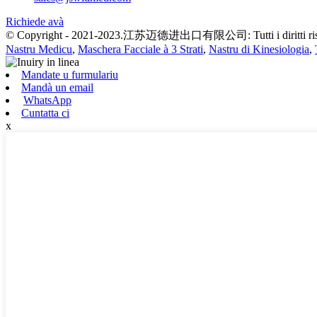
Richiede avà
© Copyright - 2021-2023.江苏迈德进出口有限公司: Tutti i diritti rise
Nastru Medicu
,
Maschera Facciale à 3 Strati
,
Nastru di Kinesiologia
,
Mandate u furmulariu
Mandà un email
WhatsApp
Cuntatta ci
x