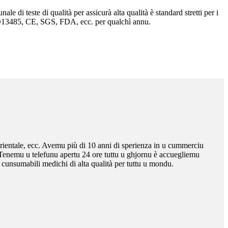
e di teste di qualità per assicurà alta qualità è standard stretti per i
ISO13485, CE, SGS, FDA, ecc. per qualchì annu.
rientale, ecc. Avemu più di 10 anni di sperienza in u cummerciu
e. Tenemu u telefunu apertu 24 ore tuttu u ghjornu è accuegliemu
 cunsumabili medichi di alta qualità per tuttu u mondu.