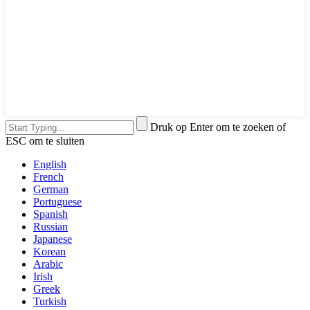
Druk op Enter om te zoeken of
ESC om te sluiten
English
French
German
Portuguese
Spanish
Russian
Japanese
Korean
Arabic
Irish
Greek
Turkish