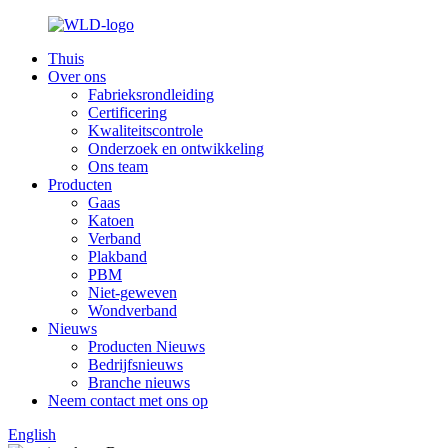
Thuis
Over ons
Fabrieksrondleiding
Certificering
Kwaliteitscontrole
Onderzoek en ontwikkeling
Ons team
Producten
Gaas
Katoen
Verband
Plakband
PBM
Niet-geweven
Wondverband
Nieuws
Producten Nieuws
Bedrijfsnieuws
Branche nieuws
Neem contact met ons op
English