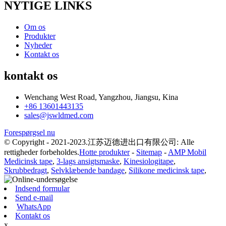
NYTIGE LINKS
Om os
Produkter
Nyheder
Kontakt os
kontakt os
Wenchang West Road, Yangzhou, Jiangsu, Kina
+86 13601443135
sales@jswldmed.com
Forespørgsel nu
© Copyright - 2021-2023.江苏迈德进出口有限公司: Alle
rettigheder forbeholdes.
Hotte produkter
-
Sitemap
-
AMP Mobil
Medicinsk tape
,
3-lags ansigtsmaske
,
Kinesiologitape
,
Skrubbedragt
,
Selvklæbende bandage
,
Silikone medicinsk tape
,
Indsend formular
Send e-mail
WhatsApp
Kontakt os
x