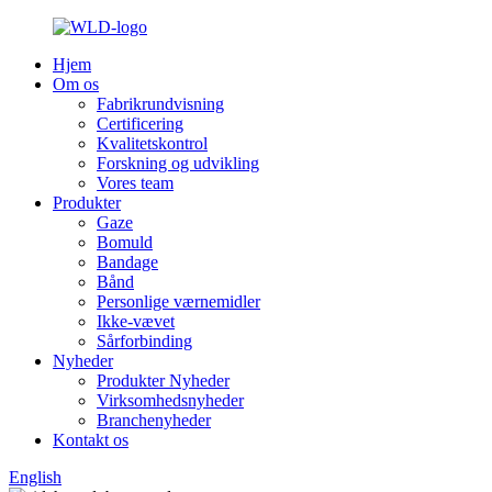
Hjem
Om os
Fabrikrundvisning
Certificering
Kvalitetskontrol
Forskning og udvikling
Vores team
Produkter
Gaze
Bomuld
Bandage
Bånd
Personlige værnemidler
Ikke-vævet
Sårforbinding
Nyheder
Produkter Nyheder
Virksomhedsnyheder
Branchenyheder
Kontakt os
English