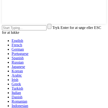
Tryk Enter for at søge eller ESC
for at lukke
English
French
German
Portuguese
Spanish
Russian
Japanese
Korean
Arabic
Irish
Greek
Turkish
Italian
Danish
Romanian
Indonesian