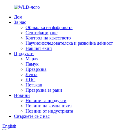
Дом
За нас
Обиколка на фабриката
Сертифициране
Контрол на качеството
Научноизследователска и развойна дейност
Нашият екип
Продукти
Марля
Памук
Превръзка
Лента
ЛПС
Нетъкан
Превръзка за рани
Новини
Новини за продукти
Новини на компанията
Новини от индустрията
Свържете се с нас
English