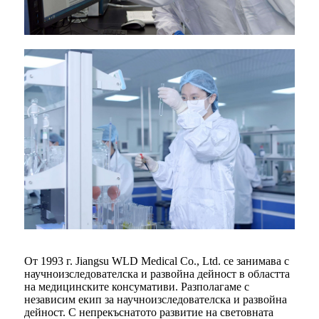
От 1993 г. Jiangsu WLD Medical Co., Ltd. се занимава с
научноизследователска и развойна дейност в областта
на медицинските консумативи. Разполагаме с
независим екип за научноизследователска и развойна
дейност. С непрекъснатото развитие на световната