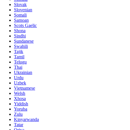
Slovak
Slovenian
Somali
Samoan
Scots Gaelic
Shona
Sindhi
Sundanese
Swahili
Tajik
Tamil
Telugu
Thai
Ukrainian
Urdu
Uzbek
Vietnamese
Welsh
Xhosa
Yiddish
Yoruba
Zulu
Kinyarwanda
Tatar
Oriya