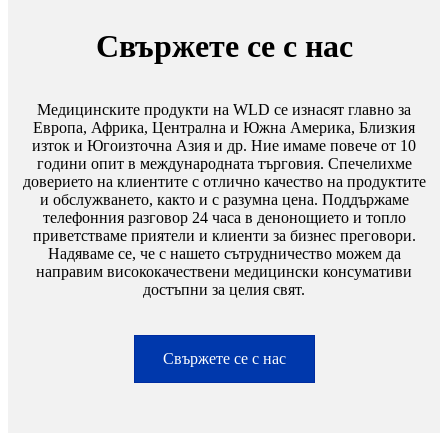
Свържете се с нас
Медицинските продукти на WLD се изнасят главно за
Европа, Африка, Централна и Южна Америка, Близкия
изток и Югоизточна Азия и др. Ние имаме повече от 10
години опит в международната търговия. Спечелихме
доверието на клиентите с отлично качество на продуктите
и обслужването, както и с разумна цена. Поддържаме
телефонния разговор 24 часа в денонощието и топло
приветстваме приятели и клиенти за бизнес преговори.
Надяваме се, че с нашето сътрудничество можем да
направим висококачествени медицински консумативи
достъпни за целия свят.
Свържете се с нас