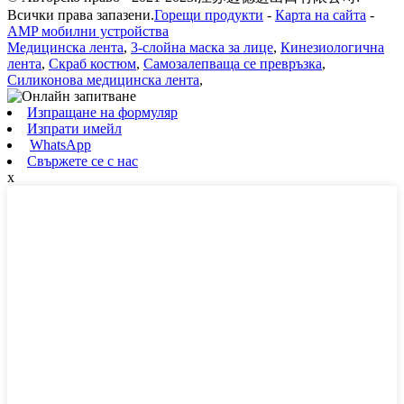
Всички права запазени.
Горещи продукти
-
Карта на сайта
-
AMP мобилни устройства
Медицинска лента
,
3-слойна маска за лице
,
Кинезиологична
лента
,
Скраб костюм
,
Самозалепваща се превръзка
,
Силиконова медицинска лента
,
Изпращане на формуляр
Изпрати имейл
WhatsApp
Свържете се с нас
x