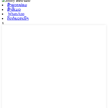
ສົ່ງແບບຟອມ
ສົ່ງອີເມວ
WhatsApp
ຕິດຕໍ່ພວກເຮົາ
x