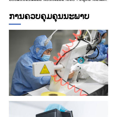
ການຄວບຄຸມຄຸນນະພາບ