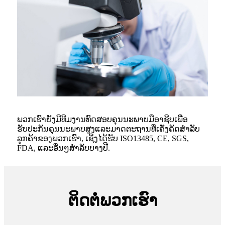
ພວກເຮົາຍັງມີທີມງານທົດສອບຄຸນນະພາບມືອາຊີບເພື່ອ
ຮັບປະກັນຄຸນນະພາບສູງແລະມາດຕະຖານທີ່ເຄັ່ງຄັດສໍາລັບ
ລູກຄ້າຂອງພວກເຮົາ, ເຊິ່ງໄດ້ຮັບ ISO13485, CE, SGS,
FDA, ແລະອື່ນໆສໍາລັບບາງປີ.
ຕິດຕໍ່ພວກເຮົາ