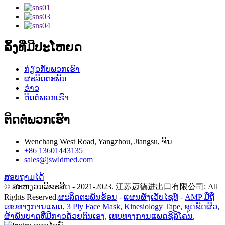
ລິ້ງທີ່ມີປະໂຫຍດ
ກ່ຽວກັບພວກເຮົາ
ຜະລິດຕະພັນ
ຂ່າວ
ຕິດຕໍ່ພວກເຮົາ
ຕິດຕໍ່ພວກເຮົາ
Wenchang West Road, Yangzhou, Jiangsu, ຈີນ
+86 13601443135
sales@jswldmed.com
ສອບຖາມໄດ້
© ສະຫງວນລິຂະສິດ - 2021-2023. 江苏迈德进出口有限公司: All
Rights Reserved.
ຜະລິດຕະພັນຮ້ອນ
-
ແຜນຜັງເວັບໄຊທ໌
-
AMP ມືຖື
ເທບທາງການແພດ
,
3 Ply Face Mask
,
Kinesiology Tape
,
ຊຸດຂັດຜິວ
,
ຜ້າພັນບາດທີ່ມີກາວດ້ວຍຕົນເອງ
,
ເທບທາງການແພດຊິລິໂຄນ
,