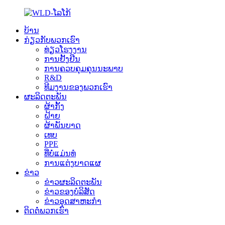
ບ້ານ
ກ່ຽວກັບພວກເຮົາ
ທ່ຽວໂຮງງານ
ການຢັ້ງຢືນ
ການຄວບຄຸມຄຸນນະພາບ
R&D
ທີມງານຂອງພວກເຮົາ
ຜະລິດຕະພັນ
ຜ້າກັ້ງ
ຝ້າຍ
ຜ້າພັນບາດ
ເທບ
PPE
ທີ່ບໍ່ແມ່ນທໍ
ການ​ແຕ່ງ​ບາດ​ແຜ​
ຂ່າວ
ຂ່າວຜະລິດຕະພັນ
ຂ່າວຂອງບໍລິສັດ
ຂ່າວອຸດສາຫະກໍາ
ຕິດຕໍ່ພວກເຮົາ