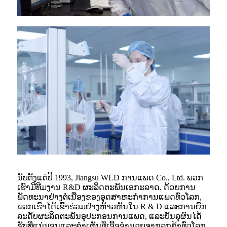
ນັບ​ຕັ້ງ​ແຕ່​ປີ 1993​, Jiangsu WLD ການ​ແພດ Co., Ltd​. ພວກ
ເຮົາມີທີມງານ R&D ຜະລິດຕະພັນເອກະລາດ. ດ້ວຍການ
ພັດທະນາຢ່າງຕໍ່ເນື່ອງຂອງອຸດສາຫະກໍາການແພດທົ່ວໂລກ,
ພວກເຮົາໄດ້ເຂົ້າຮ່ວມຢ່າງຫ້າວຫັນໃນ R & D ແລະການຍົກ
ລະດັບຜະລິດຕະພັນອຸປະກອນການແພດ, ແລະບັນລຸຜົນໄດ້
ຮັບທີ່ແນ່ນອນແລະຄໍາເຫັນທີ່ເອື້ອອໍານວຍຈາກລູກຄ້າທົ່ວໂລກ.