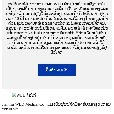
ຜະລິດຕະພັນທາງການແພດ WLD ສ່ວນໃຫຍ່ແມ່ນສົ່ງອອກໄປ
ເອີຣົບ, ອາຟຣິກາ, ກາງແລະອາເມລິກາໃຕ້, ຕາເວັນອອກກາງແລະ
ອາຊີຕາເວັນອອກສຽງໃຕ້ແລະອື່ນໆ. ພວກເຮົາມີປະສົບການຫຼາຍ
ກວ່າ 10 ປີໃນການຄ້າສາກົນ. ໄດ້ຮັບຄວາມໄວ້ວາງໃຈຂອງລູກຄ້າ
ດ້ວຍຄຸນນະພາບທີ່ດີເລີດຂອງຜະລິດຕະພັນແລະການບໍລິການ,
ແລະລາຄາຜະລິດຕະພັນທີ່ເຫມາະສົມ. ພວກເຮົາຮັກສາໂທລະສັບ
ເປີດຕະຫຼອດ 24 ຊົ່ວໂມງຕະຫຼອດມື້ແລະຍິນດີຕ້ອນຮັບຫມູ່ເພື່ອນ
ແລະລູກຄ້າຢ່າງອົບອຸ່ນໃນການເຈລະຈາທຸລະກິດ. ພວກເຮົາຫວັງ
ວ່າດ້ວຍການຮ່ວມມືຂອງພວກເຮົາ, ພວກເຮົາສາມາດເຮັດໃຫ້
ຜະລິດຕະພັນການບໍລິໂພກທາງການແພດທີ່ມີຄຸນນະພາບສູງມີຢູ່
ທົ່ວໂລກ.
ຕິດຕໍ່ພວກເຮົາ
Jiangsu WLD Medical Co., Ltd ເປັນຜູ້ຜະລິດມືອາຊີບຂອງອຸປະກອນ
ການແພດ.