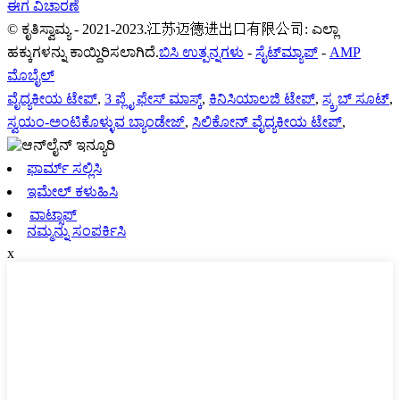
ಈಗ ವಿಚಾರಣೆ
© ಕೃತಿಸ್ವಾಮ್ಯ - 2021-2023.江苏迈德进出口有限公司: ಎಲ್ಲಾ
ಹಕ್ಕುಗಳನ್ನು ಕಾಯ್ದಿರಿಸಲಾಗಿದೆ.
ಬಿಸಿ ಉತ್ಪನ್ನಗಳು
-
ಸೈಟ್‌ಮ್ಯಾಪ್
-
AMP
ಮೊಬೈಲ್
ವೈದ್ಯಕೀಯ ಟೇಪ್
,
3 ಪ್ಲೈ ಫೇಸ್ ಮಾಸ್ಕ್
,
ಕಿನಿಸಿಯಾಲಜಿ ಟೇಪ್
,
ಸ್ಕ್ರಬ್ ಸೂಟ್
,
ಸ್ವಯಂ-ಅಂಟಿಕೊಳ್ಳುವ ಬ್ಯಾಂಡೇಜ್
,
ಸಿಲಿಕೋನ್ ವೈದ್ಯಕೀಯ ಟೇಪ್
,
ಫಾರ್ಮ್ ಸಲ್ಲಿಸಿ
ಇಮೇಲ್ ಕಳುಹಿಸಿ
ವಾಟ್ಸಾಪ್
ನಮ್ಮನ್ನು ಸಂಪರ್ಕಿಸಿ
x