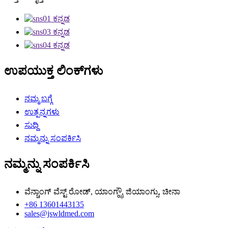
ಉಪಯುಕ್ತ ಲಿಂಕ್‌ಗಳು
ನಮ್ಮ ಬಗ್ಗೆ
ಉತ್ಪನ್ನಗಳು
ಸುದ್ದಿ
ನಮ್ಮನ್ನು ಸಂಪರ್ಕಿಸಿ
ನಮ್ಮನ್ನು ಸಂಪರ್ಕಿಸಿ
ವೆನ್ಚಾಂಗ್ ವೆಸ್ಟ್ ರೋಡ್, ಯಾಂಗ್ಝೌ, ಜಿಯಾಂಗ್ಸು, ಚೀನಾ
+86 13601443135
sales@jswldmed.com