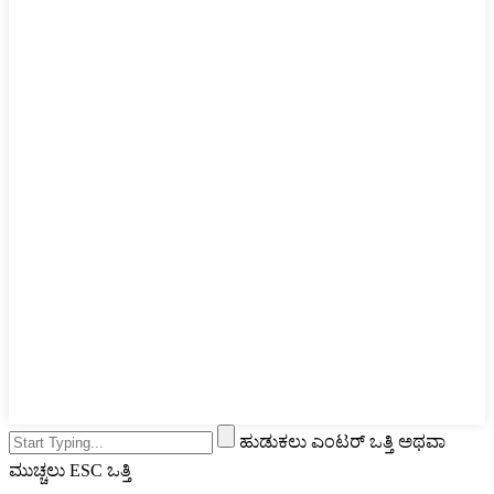
ಹುಡುಕಲು ಎಂಟರ್ ಒತ್ತಿ ಅಥವಾ
ಮುಚ್ಚಲು ESC ಒತ್ತಿ