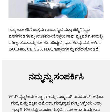
ನಮ್ಮ ಗ್ರಾಹಕರಿಗೆ ಉತ್ತಮ ಗುಣಮಟ್ಟದ ಮತ್ತು ಕಟ್ಟುನಿಟ್ಟಾದ
ಮಾನದಂಡಗಳನ್ನು ಖಚಿತಪಡಿಸಿಕೊಳ್ಳಲು ನಾವು ವೃತ್ತಿಪರ ಗುಣಮಟ್ಟ
ಪರೀಕ್ಷಾ ತಂಡವನ್ನು ಸಹ ಹೊಂದಿದ್ದೇವೆ, ಇದು ಕೆಲವು ವರ್ಷಗಳಿಂದ
ISO13485, CE, SGS, FDA, ಇತ್ಯಾದಿಗಳನ್ನು ಪಡೆದುಕೊಂಡಿದೆ.
ನಮ್ಮನ್ನು ಸಂಪರ್ಕಿಸಿ
WLD ವೈದ್ಯಕೀಯ ಉತ್ಪನ್ನಗಳನ್ನು ಮುಖ್ಯವಾಗಿ ಯುರೋಪ್, ಆಫ್ರಿಕಾ,
ಮಧ್ಯ ಮತ್ತು ದಕ್ಷಿಣ ಅಮೆರಿಕಾ, ಮಧ್ಯಪ್ರಾಚ್ಯ ಮತ್ತು ಆಗ್ನೇಯ ಏಷ್ಯಾ
ಇತ್ಯಾದಿಗಳಿಗೆ ರಫ್ತು ಮಾಡಲಾಗುತ್ತದೆ. ನಮಗೆ ಅಂತರರಾಷ್ಟ್ರೀಯ