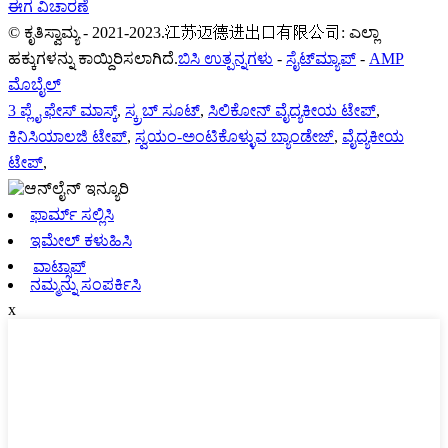
ಈಗ ವಿಚಾರಣೆ
© ಕೃತಿಸ್ವಾಮ್ಯ - 2021-2023.江苏迈德进出口有限公司: ಎಲ್ಲಾ
ಹಕ್ಕುಗಳನ್ನು ಕಾಯ್ದಿರಿಸಲಾಗಿದೆ.
ಬಿಸಿ ಉತ್ಪನ್ನಗಳು
-
ಸೈಟ್‌ಮ್ಯಾಪ್
-
AMP
ಮೊಬೈಲ್
3 ಪ್ಲೈ ಫೇಸ್ ಮಾಸ್ಕ್
,
ಸ್ಕ್ರಬ್ ಸೂಟ್
,
ಸಿಲಿಕೋನ್ ವೈದ್ಯಕೀಯ ಟೇಪ್
,
ಕಿನಿಸಿಯಾಲಜಿ ಟೇಪ್
,
ಸ್ವಯಂ-ಅಂಟಿಕೊಳ್ಳುವ ಬ್ಯಾಂಡೇಜ್
,
ವೈದ್ಯಕೀಯ
ಟೇಪ್
,
ಫಾರ್ಮ್ ಸಲ್ಲಿಸಿ
ಇಮೇಲ್ ಕಳುಹಿಸಿ
ವಾಟ್ಸಾಪ್
ನಮ್ಮನ್ನು ಸಂಪರ್ಕಿಸಿ
x