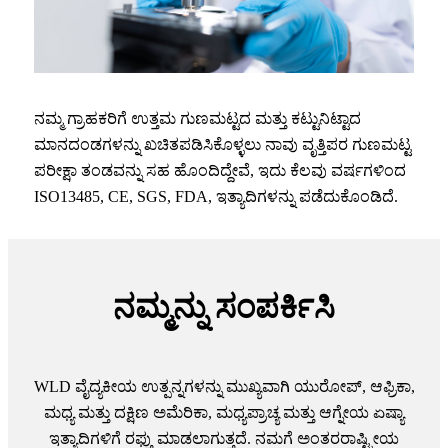
ನಮ್ಮ ಗ್ರಾಹಕರಿಗೆ ಉತ್ತಮ ಗುಣಮಟ್ಟದ ಮತ್ತು ಕಟ್ಟುನಿಟ್ಟಾದ
ಮಾನದಂಡಗಳನ್ನು ಖಚಿತಪಡಿಸಿಕೊಳ್ಳಲು ನಾವು ವೃತ್ತಿಪರ ಗುಣಮಟ್ಟ
ಪರೀಕ್ಷಾ ತಂಡವನ್ನು ಸಹ ಹೊಂದಿದ್ದೇವೆ, ಇದು ಕೆಲವು ವರ್ಷಗಳಿಂದ
ISO13485, CE, SGS, FDA, ಇತ್ಯಾದಿಗಳನ್ನು ಪಡೆದುಕೊಂಡಿದೆ.
ನಮ್ಮನ್ನು ಸಂಪರ್ಕಿಸಿ
WLD ವೈದ್ಯಕೀಯ ಉತ್ಪನ್ನಗಳನ್ನು ಮುಖ್ಯವಾಗಿ ಯುರೋಪ್, ಆಫ್ರಿಕಾ,
ಮಧ್ಯ ಮತ್ತು ದಕ್ಷಿಣ ಅಮೆರಿಕಾ, ಮಧ್ಯಪ್ರಾಚ್ಯ ಮತ್ತು ಆಗ್ನೇಯ ಏಷ್ಯಾ
ಇತ್ಯಾದಿಗಳಿಗೆ ರಫ್ತು ಮಾಡಲಾಗುತ್ತದೆ. ನಮಗೆ ಅಂತರರಾಷ್ಟ್ರೀಯ