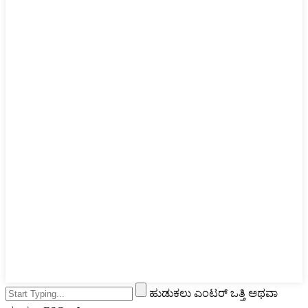
ಹುಡುಕಲು ಎಂಟರ್ ಒತ್ತಿ ಅಥವಾ