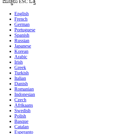
ಮುಚ್ಚಲು ESC ಒತ್ತಿ
English
French
German
Portuguese
Spanish
Russian
Japanese
Korean
Arabic
Irish
Greek
Turkish
Italian
Danish
Romanian
Indonesian
Czech
Afrikaans
Swedish
Polish
Basque
Catalan
Esperanto