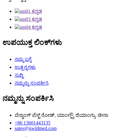
ಉಪಯುಕ್ತ ಲಿಂಕ್‌ಗಳು
ನಮ್ಮ ಬಗ್ಗೆ
ಉತ್ಪನ್ನಗಳು
ಸುದ್ದಿ
ನಮ್ಮನ್ನು ಸಂಪರ್ಕಿಸಿ
ನಮ್ಮನ್ನು ಸಂಪರ್ಕಿಸಿ
ವೆನ್ಚಾಂಗ್ ವೆಸ್ಟ್ ರೋಡ್, ಯಾಂಗ್ಝೌ, ಜಿಯಾಂಗ್ಸು, ಚೀನಾ
+86 13601443135
sales@jswldmed.com