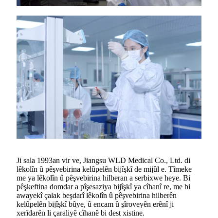
Ji sala 1993an vir ve, Jiangsu WLD Medical Co., Ltd. di
lêkolîn û pêşvebirina kelûpelên bijîşkî de mijûl e. Tîmeke
me ya lêkolîn û pêşvebirina hilberan a serbixwe heye. Bi
pêşkeftina domdar a pîşesaziya bijîşkî ya cîhanî re, me bi
awayekî çalak beşdarî lêkolîn û pêşvebirina hilberên
kelûpelên bijîşkî bûye, û encam û şîroveyên erênî ji
xerîdarên li çaraliyê cîhanê bi dest xistine.