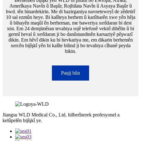
Berhemên bijîşkî yên WLD bi piranî bo Ewropa, Afrîka,
Amerîkaya Navîn û Başûr, Rojhilata Navîn û Asyaya Başûr û
hwd. tên hinardekirin. Me di bazirganiya navneteweyî de zêdetirî
10 sal ezmûn heye. Bi kalîteya berhem û karûbarên xwe yên hêja
û bihayên maqûl ên berheman, me baweriya xerîdaran bi dest
xist. Em 24 demjimêran tevahiya rojê telefonê vekirî dihêlin û bi
germî heval û xerîdaran ji bo danûstandinên karsaziyê pêşwazî
dikin. Em hêvî dikin ku bi hevkariya me, em dikarin berhemên
xercên bijîşkî yên bi kalîte bilind ji bo tevahiya cîhanê peyda
bikin.
Paqij bûn
Jiangsu WLD Medical Co., Ltd. hilberînerek profesyonel a
kelûpelên bijîşkî ye.