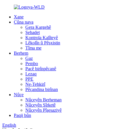
Xane
Çûna nava
Gera Kargehê
Şehadet
Kontrola Kalîteyê
Lêkolîn û Pêşxistin
Tîma me
Berhem
Gaz
Pembo
Paçê birînpêçanê
Lezaq
PPE
Ne-Tehkirî
Pêçandina birînan
Nûçe
Nûçeyên Berheman
Nûçeyên Şîrketê
Nûçeyên Pîşesaziyê
Paqij bûn
English