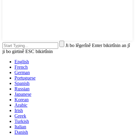
Ji bo lêgerînê Enter bikirtînin an jî
ji bo girtinê ESC bikirtînin
English
French
German
Portuguese
Spanish
Russian
Japanese
Korean
Arabic
Irish
Greek
Turkish
Italian
Danish