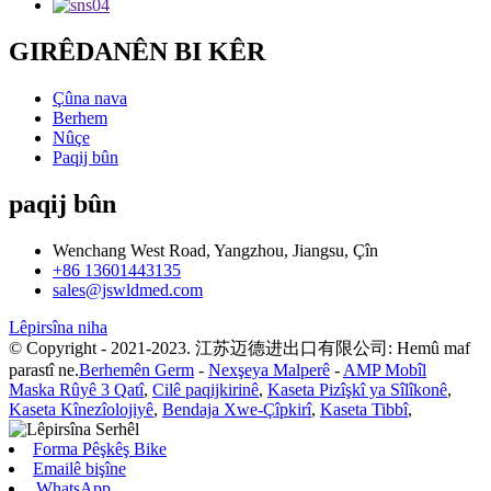
GIRÊDANÊN BI KÊR
Çûna nava
Berhem
Nûçe
Paqij bûn
paqij bûn
Wenchang West Road, Yangzhou, Jiangsu, Çîn
+86 13601443135
sales@jswldmed.com
Lêpirsîna niha
© Copyright - 2021-2023. 江苏迈德进出口有限公司: Hemû maf
parastî ne.
Berhemên Germ
-
Nexşeya Malperê
-
AMP Mobîl
Maska Rûyê 3 Qatî
,
Cilê paqijkirinê
,
Kaseta Pizîşkî ya Sîlîkonê
,
Kaseta Kînezîolojiyê
,
Bendaja Xwe-Çîpkirî
,
Kaseta Tibbî
,
Forma Pêşkêş Bike
Emailê bişîne
WhatsApp