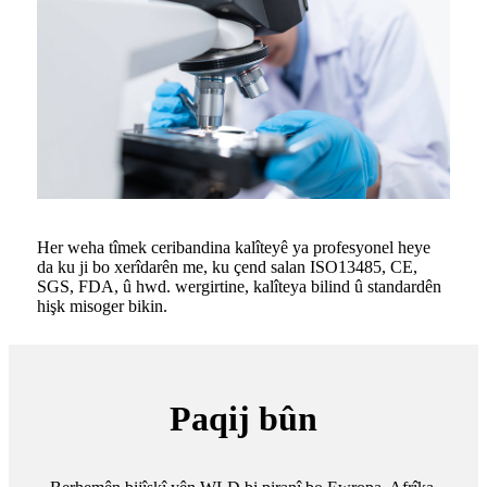
Her weha tîmek ceribandina kalîteyê ya profesyonel heye
da ku ji bo xerîdarên me, ku çend salan ISO13485, CE,
SGS, FDA, û hwd. wergirtine, kalîteya bilind û standardên
hişk misoger bikin.
Paqij bûn