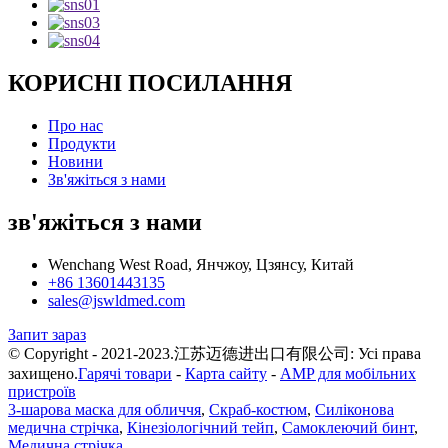
КОРИСНІ ПОСИЛАННЯ
Про нас
Продукти
Новини
Зв'яжіться з нами
зв'яжіться з нами
Wenchang West Road, Янчжоу, Цзянсу, Китай
+86 13601443135
sales@jswldmed.com
Запит зараз
© Copyright - 2021-2023.江苏迈德进出口有限公司: Усі права
захищено.
Гарячі товари
-
Карта сайту
-
AMP для мобільних
пристроїв
3-шарова маска для обличчя
,
Скраб-костюм
,
Силіконова
медична стрічка
,
Кінезіологічний тейп
,
Самоклеючий бинт
,
Медична стрічка
,