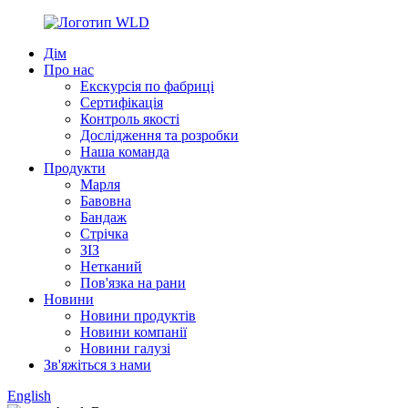
Дім
Про нас
Екскурсія по фабриці
Сертифікація
Контроль якості
Дослідження та розробки
Наша команда
Продукти
Марля
Бавовна
Бандаж
Стрічка
ЗІЗ
Нетканий
Пов'язка на рани
Новини
Новини продуктів
Новини компанії
Новини галузі
Зв'яжіться з нами
English