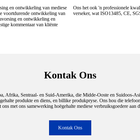
rsing en ontwikkeling van mediese
Ons het ook 'n professionele kwali
e voortdurende ontwikkeling van
verseker, wat ISO13485, CE, SGS, 
navorsing en ontwikkeling en
nstige kommentaar van kliënte
Kontak Ons
 Afrika, Sentraal- en Suid-Amerika, die Midde-Ooste en Suidoos-Asië, 
gehalte produkte en diens, en billike produkpryse. Ons hou die telefo
t ons met ons samewerking hoëgehalte mediese verbruiksgoedere aan die
Kontak Ons