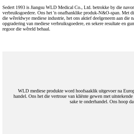
Sedert 1993 is Jiangsu WLD Medical Co., Ltd. betrokke by die navo
verbruiksgoedere. Ons het 'n onafhanklike produk-N&O-span. Met di
die wêreldwye mediese industrie, het ons aktief deelgeneem aan die 
opgradering van mediese verbruiksgoedere, en sekere resultate en gu
regoor die wêreld behaal.
WLD mediese produkte word hoofsaaklik uitgevoer na Europa,
handel. Ons het die vertroue van kliënte gewen met uitstekende 
sake te onderhandel. Ons hoop da