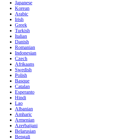
Japanese
Korean
Arabic
Irish
Greek
Turkish
Italian
Danish
Romanian
Indonesian
Czech
Afrikaans
Swedish
Polish
Basque
Catalan
Esperanto
Hindi
Lao
Albanian
Amharic
Armenian
Azerbaijani
Belarusian
Bengali