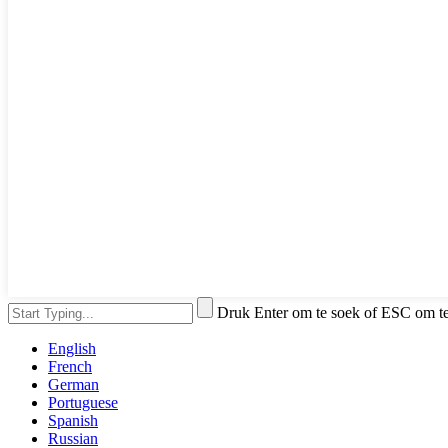
Druk Enter om te soek of ESC om te 
English
French
German
Portuguese
Spanish
Russian