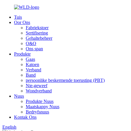
Tuis
Oor Ons
Fabriekstoer
Sertifisering
Gehaltebeheer
O&O
Ons span
Produkte
Gaas
Katoen
Verband
Band
persoonlike beskermende toerusting (PBT)
Nie-geweef
Wondverband
Nuus
Produkte Nuus
Maatskappy Nuus
Bedryfsnuus
Kontak Ons
English