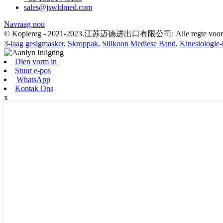
sales@jswldmed.com
Navraag nou
© Kopiereg - 2021-2023.江苏迈德进出口有限公司: Alle regte voor
3-laag gesigmasker
,
Skroppak
,
Silikoon Mediese Band
,
Kinesiologie
Dien vorm in
Stuur e-pos
WhatsApp
Kontak Ons
x