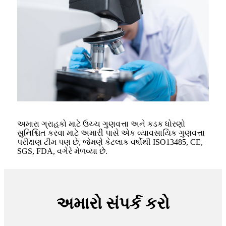
અમારા ગ્રાહકો માટે ઉચ્ચ ગુણવત્તા અને કડક ધોરણો
સુનિશ્ચિત કરવા માટે અમારી પાસે એક વ્યાવસાયિક ગુણવત્તા
પરીક્ષણ ટીમ પણ છે, જેમણે કેટલાક વર્ષોથી ISO13485, CE,
SGS, FDA, વગેરે મેળવ્યા છે.
અમારો સંપર્ક કરો