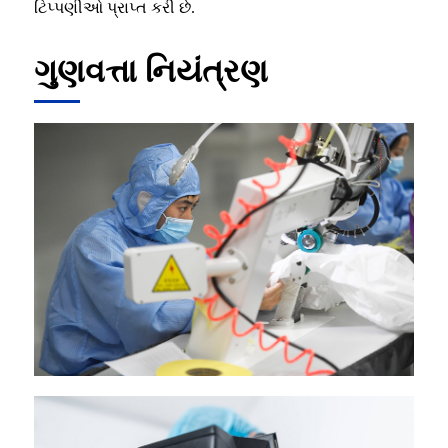
ટિપ્પણીઓ પ્રાપ્ત કરી છે.
ગુણવત્તા નિયંત્રણ