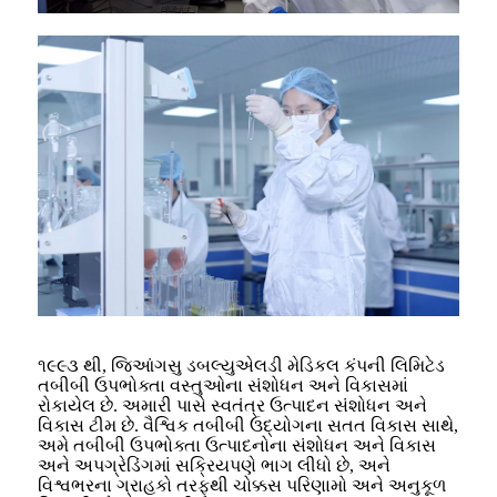
૧૯૯૩ થી, જિઆંગસુ ડબલ્યુએલડી મેડિકલ કંપની લિમિટેડ
તબીબી ઉપભોક્તા વસ્તુઓના સંશોધન અને વિકાસમાં
રોકાયેલ છે. અમારી પાસે સ્વતંત્ર ઉત્પાદન સંશોધન અને
વિકાસ ટીમ છે. વૈશ્વિક તબીબી ઉદ્યોગના સતત વિકાસ સાથે,
અમે તબીબી ઉપભોક્તા ઉત્પાદનોના સંશોધન અને વિકાસ
અને અપગ્રેડિંગમાં સક્રિયપણે ભાગ લીધો છે, અને
વિશ્વભરના ગ્રાહકો તરફથી ચોક્કસ પરિણામો અને અનુકૂળ