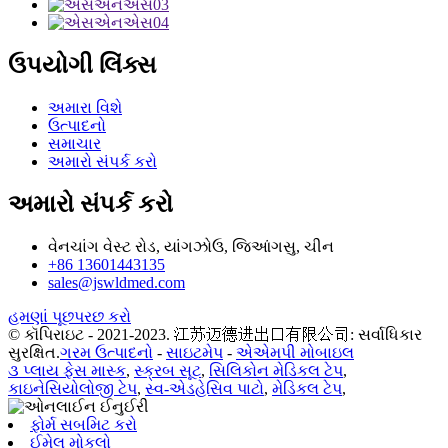
ઉપયોગી લિંક્સ
અમારા વિશે
ઉત્પાદનો
સમાચાર
અમારો સંપર્ક કરો
અમારો સંપર્ક કરો
વેનચાંગ વેસ્ટ રોડ, યાંગઝોઉ, જિઆંગસુ, ચીન
+86 13601443135
sales@jswldmed.com
હમણાં પૂછપરછ કરો
© કૉપિરાઇટ - 2021-2023. 江苏迈德进出口有限公司: સર્વાધિકાર
સુરક્ષિત.
ગરમ ઉત્પાદનો
-
સાઇટમેપ
-
એએમપી મોબાઇલ
૩ પ્લાય ફેસ માસ્ક
,
સ્ક્રબ સૂટ
,
સિલિકોન મેડિકલ ટેપ
,
કાઇનેસિયોલોજી ટેપ
,
સ્વ-એડહેસિવ પાટો
,
મેડિકલ ટેપ
,
ફોર્મ સબમિટ કરો
ઈમેલ મોકલો