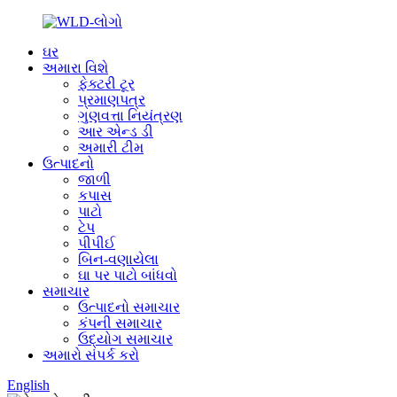
ઘર
અમારા વિશે
ફેક્ટરી ટૂર
પ્રમાણપત્ર
ગુણવત્તા નિયંત્રણ
આર એન્ડ ડી
અમારી ટીમ
ઉત્પાદનો
જાળી
કપાસ
પાટો
ટેપ
પીપીઈ
બિન-વણાયેલા
ઘા પર પાટો બાંધવો
સમાચાર
ઉત્પાદનો સમાચાર
કંપની સમાચાર
ઉદ્યોગ સમાચાર
અમારો સંપર્ક કરો
English