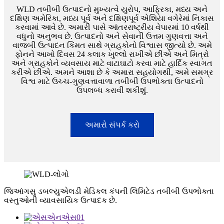
WLD તબીબી ઉત્પાદનો મુખ્યત્વે યુરોપ, આફ્રિકા, મધ્ય અને
દક્ષિણ અમેરિકા, મધ્ય પૂર્વ અને દક્ષિણપૂર્વ એશિયા વગેરેમાં નિકાસ
કરવામાં આવે છે. અમારી પાસે આંતરરાષ્ટ્રીય વેપારમાં 10 વર્ષથી
વધુનો અનુભવ છે. ઉત્પાદનો અને સેવાની ઉત્તમ ગુણવત્તા અને
વાજબી ઉત્પાદન કિંમત સાથે ગ્રાહકોનો વિશ્વાસ જીત્યો છે. અમે
ફોનને આખો દિવસ 24 કલાક ખુલ્લો રાખીએ છીએ અને મિત્રો
અને ગ્રાહકોને વ્યવસાય માટે વાટાઘાટો કરવા માટે હાર્દિક સ્વાગત
કરીએ છીએ. અમને આશા છે કે અમારા સહયોગથી, અમે સમગ્ર
વિશ્વ માટે ઉચ્ચ-ગુણવત્તાવાળા તબીબી ઉપભોક્તા ઉત્પાદનો
ઉપલબ્ધ કરાવી શકીશું.
અમારો સંપર્ક કરો
જિઆંગસુ ડબલ્યુએલડી મેડિકલ કંપની લિમિટેડ તબીબી ઉપભોક્તા
વસ્તુઓની વ્યાવસાયિક ઉત્પાદક છે.