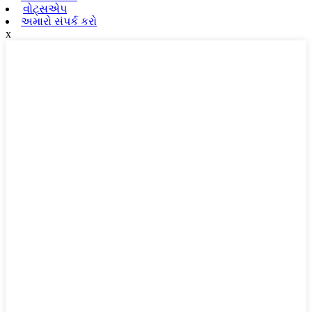
વોટ્સએપ
અમારો સંપર્ક કરો
x