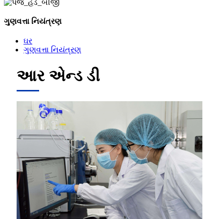
ગુણવત્તા નિયંત્રણ
ઘર
ગુણવત્તા નિયંત્રણ
આર એન્ડ ડી