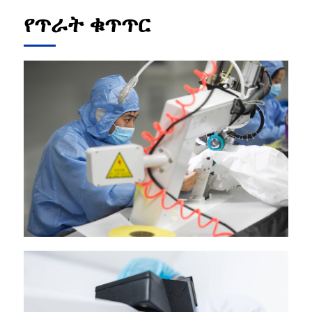
የጥራት ቁጥጥር