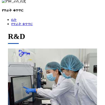
የጥራት ቁጥጥር
ቤት
የጥራት ቁጥጥር
R&D