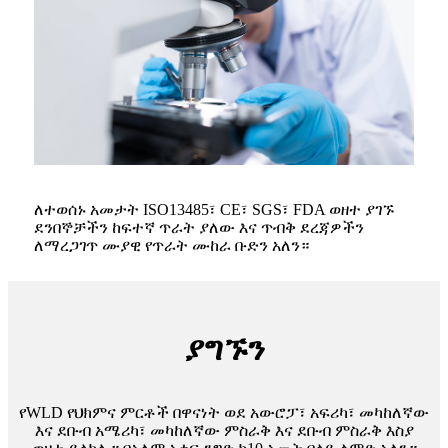
ለተወሰኑ አመታት ISO13485፣ CE፣ SGS፣ FDA ወዘተ ያገኙ
ደንበኞቻችን ከፍተኛ ጥራት ያለው እና ጥብቅ ደረጃዎችን
ለማረጋገጥ ሙያዊ የጥራት ሙከራ ቡድን አለን።
ያግኙን
የWLD የህክምና ምርቶች በዋናነት ወደ አውሮፓ፣ አፍሪካ፣ መካከለኛው
እና ደቡብ አሜሪካ፣ መካከለኛው ምስራቅ እና ደቡብ ምስራቅ እስያ