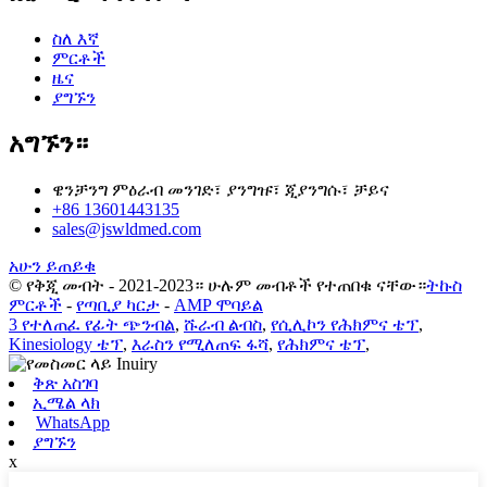
ስለ እኛ
ምርቶች
ዜና
ያግኙን
አግኙን።
ዌንቻንግ ምዕራብ መንገድ፣ ያንግዡ፣ ጂያንግሱ፣ ቻይና
+86 13601443135
sales@jswldmed.com
አሁን ይጠይቁ
© የቅጂ መብት - 2021-2023። ሁሉም መብቶች የተጠበቁ ናቸው።
ትኩስ
ምርቶች
-
የጣቢያ ካርታ
-
AMP ሞባይል
3 የተለጠፈ የፊት ጭንብል
,
ሹራብ ልብስ
,
የሲሊኮን የሕክምና ቴፕ
,
Kinesiology ቴፕ
,
እራስን የሚለጠፍ ፋሻ
,
የሕክምና ቴፕ
,
ቅጽ አስገባ
ኢሜል ላክ
WhatsApp
ያግኙን
x