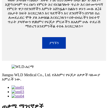
ወዘተ ይላካሉ። በአለም አቀፍ ንግድ ከ10 አመት በላይ ልምድ አለን።
እጅግ በጣም ጥሩ በሆነ የምርት እና የአገልግሎት ጥራት እና በተመጣጣኝ
የምርት ዋጋ የደንበኞችን እምነት አሸንፏል። ስልኩን ቀኑን ሙሉ ለ24
ሰአታት ክፍት እናደርጋለን እና ጓደኞችን እና ደንበኞችን በንግድ ስራ
ለመደራደር ሞቅ ያለ አቀባበል እናደርጋለን። በትብብራችን ከፍተኛ
ጥራት ያላቸውን የህክምና የፍጆታ ምርቶችን ለአለም ሁሉ ተደራሽ
ማድረግ እንደምንችል ተስፋ እናደርጋለን።
ያግኙን
Jiangsu WLD Medical Co., Ltd. የሕክምና የፍጆታ ዕቃዎች ባለሙያ
አምራች ነው.
ጠቃሚ ማገናኛዎች