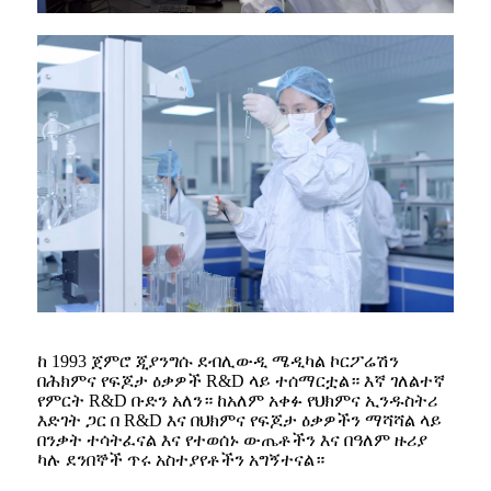
ከ 1993 ጀምሮ ጂያንግሱ ደብሊውዲ ሜዲካል ኮርፖሬሽን
በሕክምና የፍጆታ ዕቃዎች R&D ላይ ተሰማርቷል። እኛ ገለልተኛ
የምርት R&D ቡድን አለን። ከአለም አቀፉ የህክምና ኢንዱስትሪ
እድገት ጋር በ R&D እና በህክምና የፍጆታ ዕቃዎችን ማሻሻል ላይ
በንቃት ተሳትፈናል እና የተወሰኑ ውጤቶችን እና በዓለም ዙሪያ
ካሉ ደንበኞች ጥሩ አስተያየቶችን አግኝተናል።