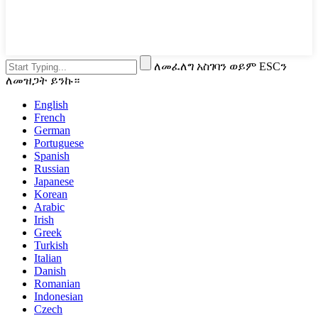
ለመፈለግ አስገባን ወይም ESCን
ለመዝጋት ይንኩ።
English
French
German
Portuguese
Spanish
Russian
Japanese
Korean
Arabic
Irish
Greek
Turkish
Italian
Danish
Romanian
Indonesian
Czech