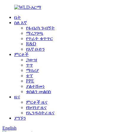
ቤት
ስለ እኛ
የፋብሪካ ጉብኝት
ማረጋገጫ
የጥራት ቁጥጥር
R&D
የእኛ ቡድን
ምርቶች
ጋውዝ
ጥጥ
ማሰሪያ
ቴፕ
PPE
ያልተሸመነ
ቁስልን መልበስ
ዜና
ምርቶች ዜና
የኩባንያ ዜና
የኢንዱስትሪ ዜና
ያግኙን
English