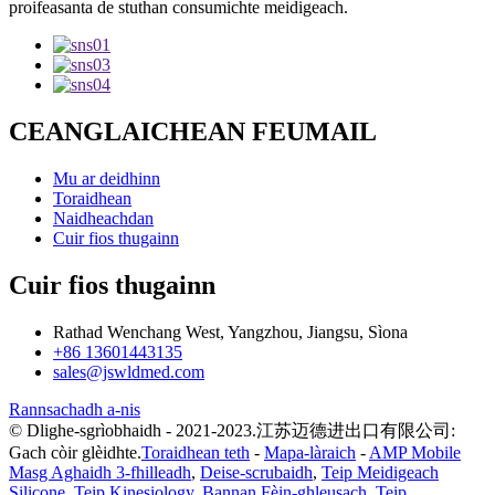
proifeasanta de stuthan consumichte meidigeach.
CEANGLAICHEAN FEUMAIL
Mu ar deidhinn
Toraidhean
Naidheachdan
Cuir fios thugainn
Cuir fios thugainn
Rathad Wenchang West, Yangzhou, Jiangsu, Sìona
+86 13601443135
sales@jswldmed.com
Rannsachadh a-nis
© Dlighe-sgrìobhaidh - 2021-2023.江苏迈德进出口有限公司:
Gach còir glèidhte.
Toraidhean teth
-
Mapa-làraich
-
AMP Mobile
Masg Aghaidh 3-fhilleadh
,
Deise-scrubaidh
,
Teip Meidigeach
Silicone
,
Teip Kinesiology
,
Bannan Fèin-ghleusach
,
Teip