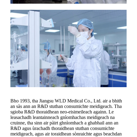
Bho 1993, tha Jiangsu WLD Medical Co., Ltd. air a bhith
an sàs ann an R&D stuthan consumichte meidigeach. Tha
sgioba R&D thoraidhean neo-eisimeileach againn. Le
leasachadh leantainneach gnìomhachas meidigeach na
cruinne, tha sinn air pàirt ghnìomhach a ghabhail ann an
R&D agus ùrachadh thoraidhean stuthan consumichte
meidigeach, agus air toraidhean sònraichte agus beachdan