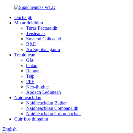
Dachaigh
Mu ar deidhinn
Turas Factaraidh
Teisteanas
Smachd Càileachd
R&D
An Sgioba againn
Toraidhean
Gàs
Cotan
Bannan
Teip
PPE
Neo-fhighte
Aodach Leòintean
Naidheachdan
Naidheachdan Bathar
Naidheachdan Companaidh
Naidheachdan Gnìomhachais
Cuir fios thugainn
English