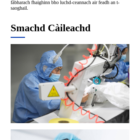
fàbharach fhaighinn bho luchd-ceannach air feadh an t-
saoghail.
Smachd Càileachd