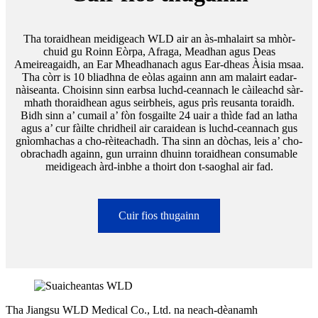
Tha toraidhean meidigeach WLD air an às-mhalairt sa mhòr-
chuid gu Roinn Eòrpa, Afraga, Meadhan agus Deas
Ameireagaidh, an Ear Mheadhanach agus Ear-dheas Àisia msaa.
Tha còrr is 10 bliadhna de eòlas againn ann am malairt eadar-
nàiseanta. Choisinn sinn earbsa luchd-ceannach le càileachd sàr-
mhath thoraidhean agus seirbheis, agus prìs reusanta toraidh.
Bidh sinn a’ cumail a’ fòn fosgailte 24 uair a thìde fad an latha
agus a’ cur fàilte chridheil air caraidean is luchd-ceannach gus
gnìomhachas a cho-rèiteachadh. Tha sinn an dòchas, leis a’ cho-
obrachadh againn, gun urrainn dhuinn toraidhean consumable
meidigeach àrd-inbhe a thoirt don t-saoghal air fad.
Cuir fios thugainn
Tha Jiangsu WLD Medical Co., Ltd. na neach-dèanamh