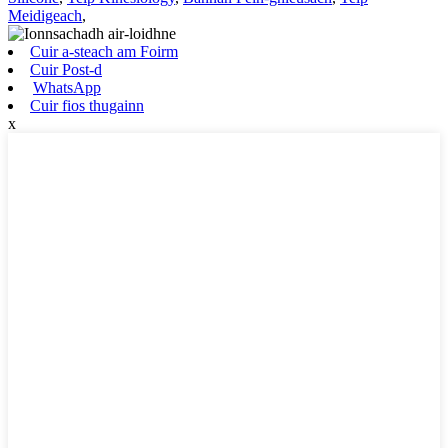
Meidigeach
,
Cuir a-steach am Foirm
Cuir Post-d
WhatsApp
Cuir fios thugainn
x