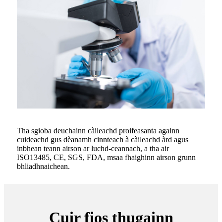
Tha sgioba deuchainn càileachd proifeasanta againn
cuideachd gus dèanamh cinnteach à càileachd àrd agus
inbhean teann airson ar luchd-ceannach, a tha air
ISO13485, CE, SGS, FDA, msaa fhaighinn airson grunn
bhliadhnaichean.
Cuir fios thugainn