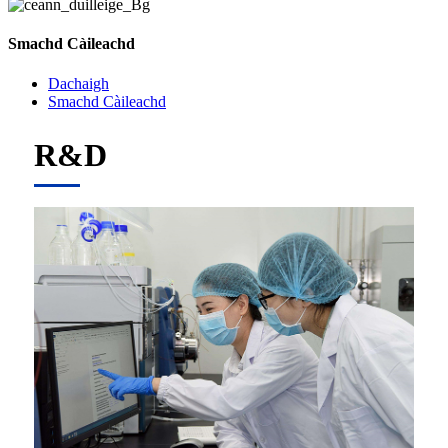
Smachd Càileachd
Dachaigh
Smachd Càileachd
R&D