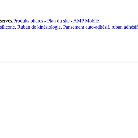
ervés.
Produits phares
-
Plan du site
-
AMP Mobile
silicone
,
Ruban de kinésiologie
,
Pansement auto-adhésif
,
ruban adhésif