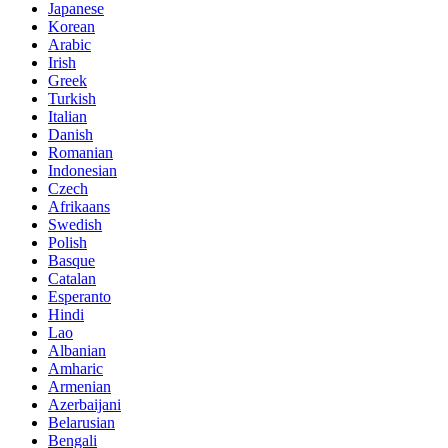
Japanese
Korean
Arabic
Irish
Greek
Turkish
Italian
Danish
Romanian
Indonesian
Czech
Afrikaans
Swedish
Polish
Basque
Catalan
Esperanto
Hindi
Lao
Albanian
Amharic
Armenian
Azerbaijani
Belarusian
Bengali