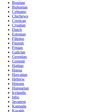
Bosnian
Bulgarian
Cebuano
Chichewa
Corsican
Croatian
Dutch
Estonian
Filipino
Finnish
Frisian
Galician
Georgian
Gujarati
Haitian
Hausa
Hawaiian
Hebrew
Hmong
Hungarian
Icelandic
Igbo
Javanese
Kannada
Kazakh