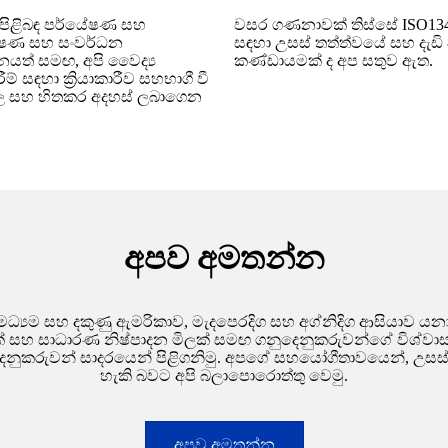
්‍ය පිළිබඳ පර්යේෂණ සහ
වසර ගණනාවක් තිස්සේ ISO134
්යේෂණ සහ සංවර්ධන
සඳහා උසස් තත්ත්වයේ සහ දැඩි ප
යත් සමඟ, අපි වෛද්‍ය
කණ්ඩායමක් ද අප සතුව ඇත.
 සඳහා ක්‍රියාකාරීව සහභාගී වී
තිඵල සහ හිතකර අදහස් ලබාගෙන
අපව අමතන්න
ාව, මධ්‍යම සහ දකුණු ඇමරිකාව, මැදපෙරදිග සහ අග්නිදිග ආසියා
වක් සහ සාධාරණ නිෂ්පාදන මිලක් සමඟ ගනුදෙනුකරුවන්ගේ විශ්වාසය
නුදෙනුකරුවන් සාදරයෙන් පිළිගනිමු. අපගේ සහයෝගීතාවයෙන්, උස
හැකි බවට අපි බලාපොරොත්තු වෙමු.
අපව අමතන්න