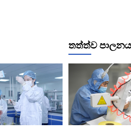
තත්ත්ව පාලන