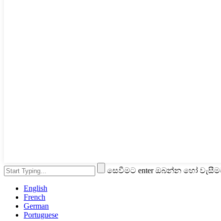
සෙවීමට enter ඔබන්න හෝ වැසී
English
French
German
Portuguese