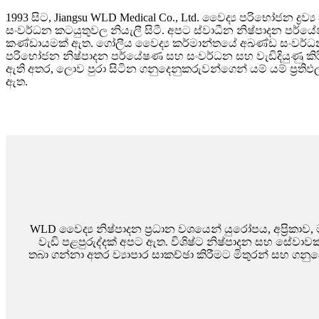
1993 සිට, Jiangsu WLD Medical Co., Ltd. වෛද්‍ය පරිභෝජන ද්‍රව
සංවර්ධන කටයුතුවල නියැලී සිටී. අපට ස්වාධීන නිෂ්පාදන පර
කණ්ඩායමක් ඇත. ගෝලීය වෛද්‍ය කර්මාන්තයේ අඛණ්ඩ සංවර්ධන
පරිභෝජන නිෂ්පාදන පර්යේෂණ සහ සංවර්ධන සහ වැඩිදියුණු කිරීම්
ඇති අතර, ලොව පුරා සිටින ගනුදෙනුකරුවන්ගෙන් යම් යම් ප්‍ර
ඇත.
WLD වෛද්‍ය නිෂ්පාදන ප්‍රධාන වශයෙන් යුරෝපය, අප්‍රික
වැඩි පළපුරුද්දක් අපට ඇත. විශිෂ්ට නිෂ්පාදන සහ සේවා
තබා ගන්නා අතර ව්‍යාපාර සාකච්ඡා කිරීමට මිතුරන් සහ ග