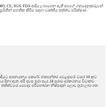
85, CE, SGS, FDA ආදිය ලබාගෙන ඇති අපගේ ගනුදෙනුකරුවන්
්‍රමිතීන් සහතික කිරීම සඳහා වෘත්තීය තත්ත්ව පරීක්ෂණ
ව යනාදියට අපනයනය කෙරේ. ජාත්‍යන්තර වෙළඳාමේ වසර 10 කට
 දිනා ඇත. අපි දවස පුරා පැය 24 පුරාම දුරකථනය විවෘතව
ස් තත්ත්වයේ වෛද්‍ය පරිභෝජන නිෂ්පාදන ලොව පුරා ලබා ගත