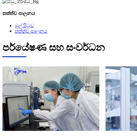
තත්ත්ව පාලනය
මුල් පිටුව
තත්ත්ව පාලනය
පර්යේෂණ සහ සංවර්ධන