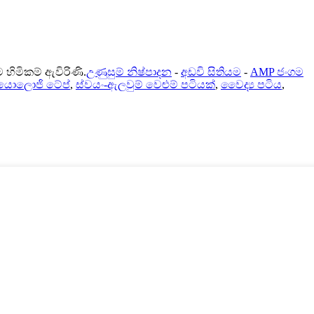
ිමිකම් ඇවිරිණි.
උණුසුම් නිෂ්පාදන
-
අඩවි සිතියම
-
AMP ජංගම
යොලොජි ටේප්
,
ස්වයං-ඇලවුම් වෙළුම් පටියක්
,
වෛද්‍ය පටිය
,