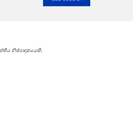
ෘත්තීය නිෂ්පාදකයෙකි.