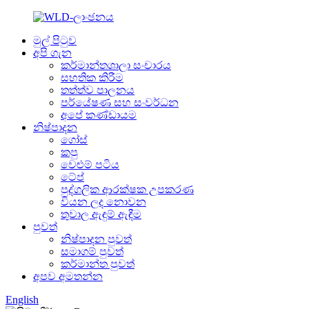
මුල් පිටුව
අපි ගැන
කර්මාන්තශාලා සංචාරය
සහතික කිරීම
තත්ත්ව පාලනය
පර්යේෂණ සහ සංවර්ධන
අපේ කණ්ඩායම
නිෂ්පාදන
ගෝස්
කපු
වෙළුම් පටිය
ටේප්
පුද්ගලික ආරක්ෂක උපකරණ
වියන ලද නොවන
තුවාල ඇඳුම් ඇඳීම
පුවත්
නිෂ්පාදන පුවත්
සමාගම් පුවත්
කර්මාන්ත පුවත්
අපව අමතන්න
English