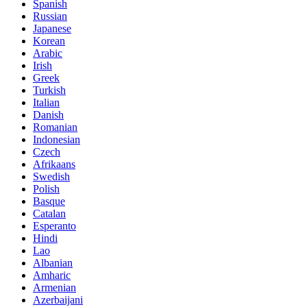
Spanish
Russian
Japanese
Korean
Arabic
Irish
Greek
Turkish
Italian
Danish
Romanian
Indonesian
Czech
Afrikaans
Swedish
Polish
Basque
Catalan
Esperanto
Hindi
Lao
Albanian
Amharic
Armenian
Azerbaijani