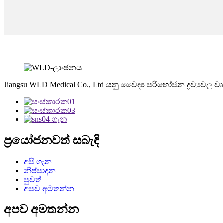
Jiangsu WLD Medical Co., Ltd යනු වෛද්‍ය පරිභෝජන ද්‍රව්‍යවල ව
ප්‍රයෝජනවත් සබැඳි
අපි ගැන
නිෂ්පාදන
පුවත්
අපව අමතන්න
අපව අමතන්න