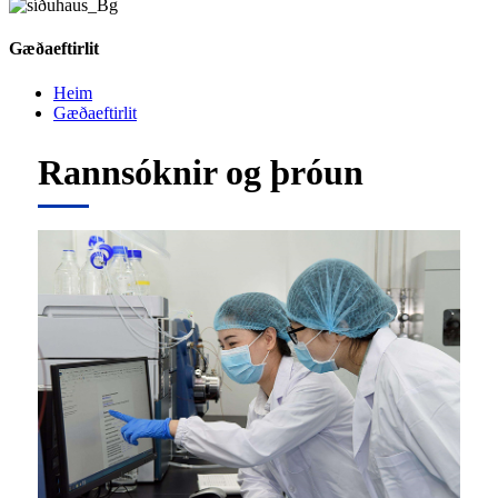
Gæðaeftirlit
Heim
Gæðaeftirlit
Rannsóknir og þróun