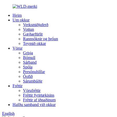
Heim
Um okkur
Verksmiðjuferð
Vottun
Gæðaeftirlit
Rannsóknir og þróun
Teymið okkar
Vörur
Grisja
Bómull
Sárband
Spóla
Persónuhlífar
Óofið
Sárumbúðir
Fréttir
Vörufréttir
Fréttir fyrirtækisins
Fréttir af iðnaðinum
Hafðu samband við okkur
English