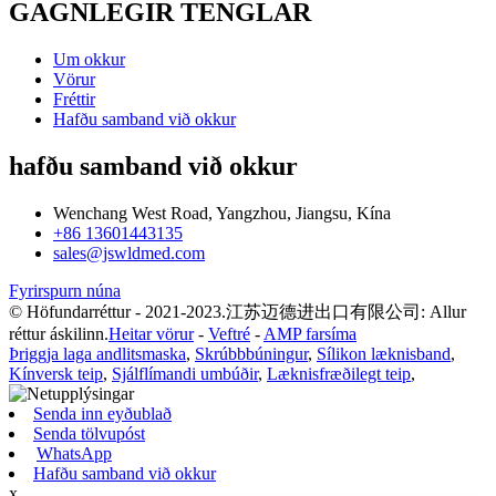
GAGNLEGIR TENGLAR
Um okkur
Vörur
Fréttir
Hafðu samband við okkur
hafðu samband við okkur
Wenchang West Road, Yangzhou, Jiangsu, Kína
+86 13601443135
sales@jswldmed.com
Fyrirspurn núna
© Höfundarréttur - 2021-2023.江苏迈德进出口有限公司: Allur
réttur áskilinn.
Heitar vörur
-
Veftré
-
AMP farsíma
Þriggja laga andlitsmaska
,
Skrúbbbúningur
,
Sílikon læknisband
,
Kínversk teip
,
Sjálflímandi umbúðir
,
Læknisfræðilegt teip
,
Senda inn eyðublað
Senda tölvupóst
WhatsApp
Hafðu samband við okkur
x