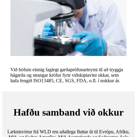
Við höfum einnig faglegt gæðaprófunarteymi til að tryggja
hágæða og strangar kröfur fyrir viðskiptavini okkar, sem
hafa fengið ISO13485, CE, SGS, FDA, o.fl. í nokkur ár.
Hafðu samband við okkur
Læknisvörur frá WLD eru aðallega fluttar út til Evrópu, Afríku,