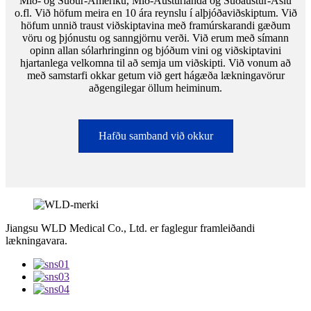
Mið- og Suður-Ameríku, Mið-Austurlanda og Suðaustur-Asíu
o.fl. Við höfum meira en 10 ára reynslu í alþjóðaviðskiptum. Við
höfum unnið traust viðskiptavina með framúrskarandi gæðum
vöru og þjónustu og sanngjörnu verði. Við erum með símann
opinn allan sólarhringinn og bjóðum vini og viðskiptavini
hjartanlega velkomna til að semja um viðskipti. Við vonum að
með samstarfi okkar getum við gert hágæða lækningavörur
aðgengilegar öllum heiminum.
Hafðu samband við okkur
Jiangsu WLD Medical Co., Ltd. er faglegur framleiðandi
lækningavara.