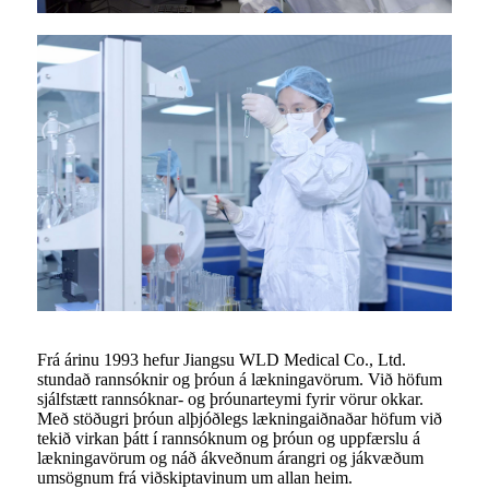
Frá árinu 1993 hefur Jiangsu WLD Medical Co., Ltd.
stundað rannsóknir og þróun á lækningavörum. Við höfum
sjálfstætt rannsóknar- og þróunarteymi fyrir vörur okkar.
Með stöðugri þróun alþjóðlegs lækningaiðnaðar höfum við
tekið virkan þátt í rannsóknum og þróun og uppfærslu á
lækningavörum og náð ákveðnum árangri og jákvæðum
umsögnum frá viðskiptavinum um allan heim.