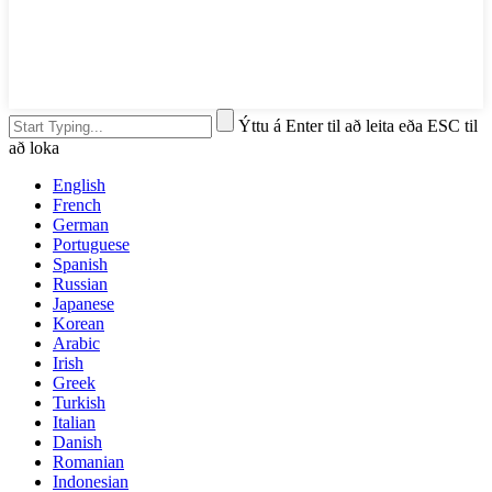
Ýttu á Enter til að leita eða ESC til
að loka
English
French
German
Portuguese
Spanish
Russian
Japanese
Korean
Arabic
Irish
Greek
Turkish
Italian
Danish
Romanian
Indonesian