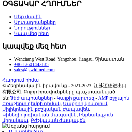
ՕԳՏԱԿԱՐ ՀՂՈՒՄՆԵՐ
Մեր մասին
Արտադրանքներ
Նորություններ
Կապ մեզ հետ
կապվեք մեզ հետ
Wenchang West Road, Yangzhou, Jiangsu, Չինաստան
+86 13601443135
sales@jswldmed.com
Հարցում հիմա
© Հեղինակային իրավունք - 2021-2023. 江苏迈德进出口
有限公司. Բոլոր իրավունքները պաշտպանված
են:
Թեժ ապրանքներ
-
Կայքի քարտեզ
-
AMP բջջային
Եռաշերտ դեմքի դիմակ
,
Մաքրող կոստյում
,
Սիլիկոնային բժշկական ժապավեն
,
Կինեզիոլոգիական ժապավեն
,
Ինքնակպչուն
վիրակապ
,
Բժշկական ժապավեն
,
Ուղարկել ձևը