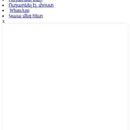
Ուղարկել էլ. փոստ
WhatsApp
Կապ մեզ հետ
x