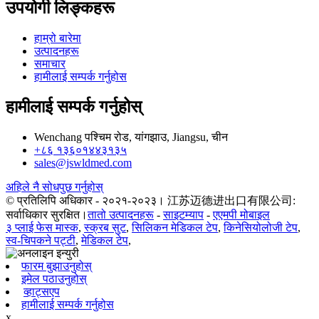
उपयोगी लिङ्कहरू
हाम्रो बारेमा
उत्पादनहरू
समाचार
हामीलाई सम्पर्क गर्नुहोस
हामीलाई सम्पर्क गर्नुहोस्
Wenchang पश्चिम रोड, यांगझाउ, Jiangsu, चीन
+८६ १३६०१४४३१३५
sales@jswldmed.com
अहिले नै सोधपुछ गर्नुहोस्
© प्रतिलिपि अधिकार - २०२१-२०२३। 江苏迈德进出口有限公司:
सर्वाधिकार सुरक्षित।
तातो उत्पादनहरू
-
साइटम्याप
-
एएमपी मोबाइल
३ प्लाई फेस मास्क
,
स्क्रब सुट
,
सिलिकन मेडिकल टेप
,
किनेसियोलोजी टेप
,
स्व-चिपकने पट्टी
,
मेडिकल टेप
,
फारम बुझाउनुहोस्
इमेल पठाउनुहोस्
व्हाट्सएप
हामीलाई सम्पर्क गर्नुहोस
x