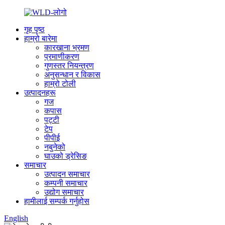
गृह पृष्ठ
हाम्रो बारेमा
कारखाना भ्रमण
प्रमाणीकरण
गुणस्तर नियन्त्रण
अनुसन्धान र विकास
हाम्रो टोली
उत्पादनहरू
गज
कपास
पट्टी
टेप
पीपीई
नबुनेको
घाउको ड्रेसिङ
समाचार
उत्पादन समाचार
कम्पनी समाचार
उद्योग समाचार
हामीलाई सम्पर्क गर्नुहोस
English