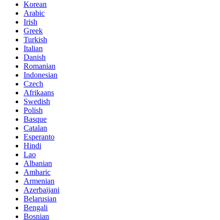
Korean
Arabic
Irish
Greek
Turkish
Italian
Danish
Romanian
Indonesian
Czech
Afrikaans
Swedish
Polish
Basque
Catalan
Esperanto
Hindi
Lao
Albanian
Amharic
Armenian
Azerbaijani
Belarusian
Bengali
Bosnian