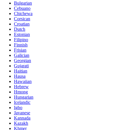
Bulgarian
Cebuano
Chichewa
Corsican
Croatian
Dutch
Estonian
Filipino
Finnish
Frisian
Galician
Georgian
Gujarati
Haitian
Hausa
Hawaiian
Hebrew
Hmong
Hungarian
Icelandic
Igbo
Javanese
Kannada
Kazakh
Khmer