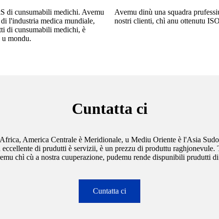
S di cunsumabili medichi. Avemu
Avemu dinù una squadra prufessiunal
di l'industria medica mundiale,
nostri clienti, chì anu ottenutu 
ti di cunsumabili medichi, è
tu u mondu.
Cuntatta ci
Africa, America Centrale è Meridionale, u Mediu Oriente è l'Asia Sudo
tà eccellente di prudutti è servizii, è un prezzu di produttu raghjonevul
remu chì cù a nostra cuuperazione, pudemu rende dispunibili prudutti di
Cuntatta ci