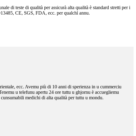
e di teste di qualità per assicurà alta qualità è standard stretti per i
ISO13485, CE, SGS, FDA, ecc. per qualchì annu.
rientale, ecc. Avemu più di 10 anni di sperienza in u cummerciu
e. Tenemu u telefunu apertu 24 ore tuttu u ghjornu è accuegliemu
 cunsumabili medichi di alta qualità per tuttu u mondu.