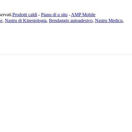
rvati.
Prodotti caldi
-
Pianu di u situ
-
AMP Mobile
ne
,
Nastru di Kinesiologia
,
Bendaggio autoadesivo
,
Nastru Medicu
,