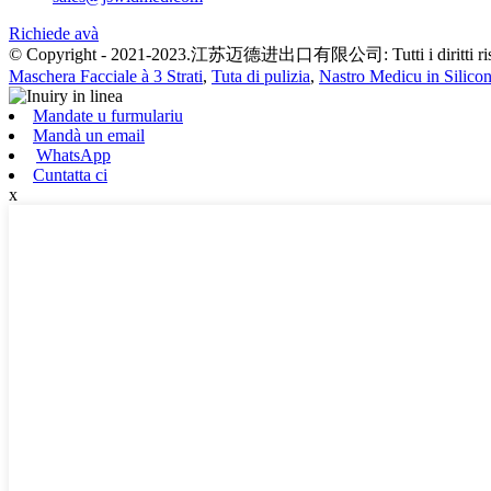
Richiede avà
© Copyright - 2021-2023.江苏迈德进出口有限公司: Tutti i diritti rise
Maschera Facciale à 3 Strati
,
Tuta di pulizia
,
Nastro Medicu in Silico
Mandate u furmulariu
Mandà un email
WhatsApp
Cuntatta ci
x