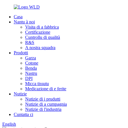
Casa
Nantu à noi
Visita di a fabbrica
Certificazione
Cuntrollu di qualità
R&S
A nostra squadra
Prodotti
Garza
Cotone
Benda
Nastru
DPI
Micca tissutu
Medicazione di e ferite
Nutizie
Nutizie di i prudutti
Nutizie di a cumpagnia
Nutizie di l'industria
Cuntatta ci
English