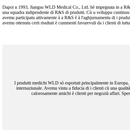
Dapoi u 1993, Jiangsu WLD Medical Co., Ltd. hè impegnata in a R&
una squadra indipendente di R&S di prudutti. Cù u sviluppu cuntinuu 
avemu participatu attivamente à a R&S è à l'aghjurnamentu di i prudut
avemu ottenutu certi risultati è cummenti favurevuli da i clienti di tut
I prudutti medichi WLD sò esportati principalmente in Europa, 
internaziunale. Avemu vintu a fiducia di i clienti cù una quali
calorosamente amichi è clienti per negozià affari. Spe