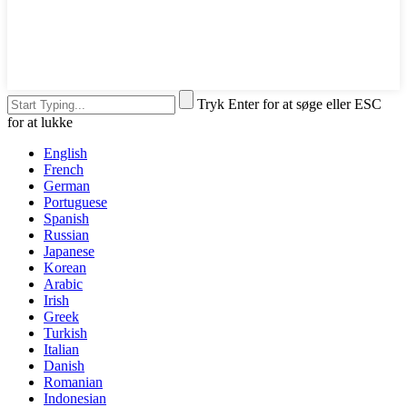
Tryk Enter for at søge eller ESC
for at lukke
English
French
German
Portuguese
Spanish
Russian
Japanese
Korean
Arabic
Irish
Greek
Turkish
Italian
Danish
Romanian
Indonesian