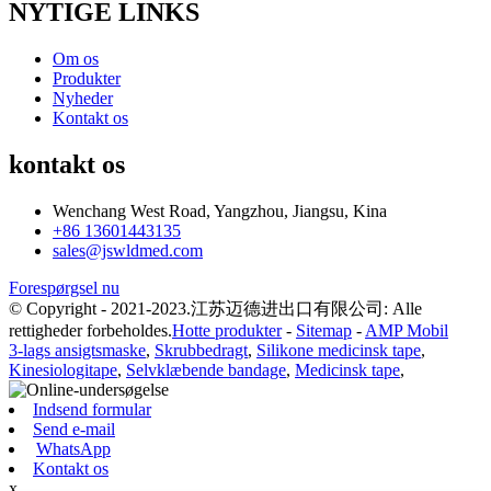
NYTIGE LINKS
Om os
Produkter
Nyheder
Kontakt os
kontakt os
Wenchang West Road, Yangzhou, Jiangsu, Kina
+86 13601443135
sales@jswldmed.com
Forespørgsel nu
© Copyright - 2021-2023.江苏迈德进出口有限公司: Alle
rettigheder forbeholdes.
Hotte produkter
-
Sitemap
-
AMP Mobil
3-lags ansigtsmaske
,
Skrubbedragt
,
Silikone medicinsk tape
,
Kinesiologitape
,
Selvklæbende bandage
,
Medicinsk tape
,
Indsend formular
Send e-mail
WhatsApp
Kontakt os
x