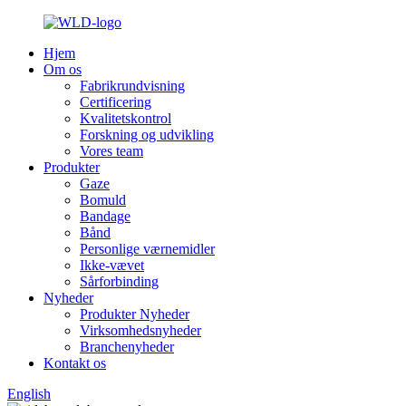
Hjem
Om os
Fabrikrundvisning
Certificering
Kvalitetskontrol
Forskning og udvikling
Vores team
Produkter
Gaze
Bomuld
Bandage
Bånd
Personlige værnemidler
Ikke-vævet
Sårforbinding
Nyheder
Produkter Nyheder
Virksomhedsnyheder
Branchenyheder
Kontakt os
English