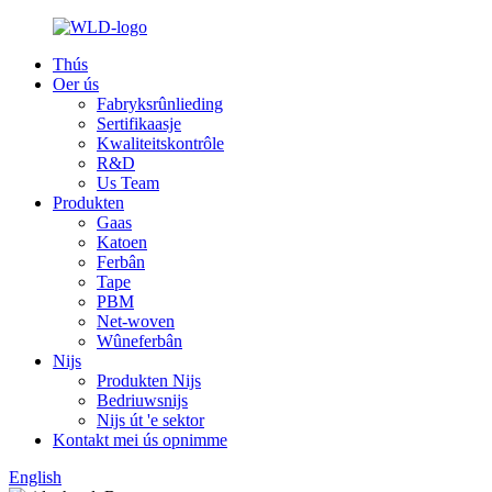
Thús
Oer ús
Fabryksrûnlieding
Sertifikaasje
Kwaliteitskontrôle
R&D
Us Team
Produkten
Gaas
Katoen
Ferbân
Tape
PBM
Net-woven
Wûneferbân
Nijs
Produkten Nijs
Bedriuwsnijs
Nijs út 'e sektor
Kontakt mei ús opnimme
English