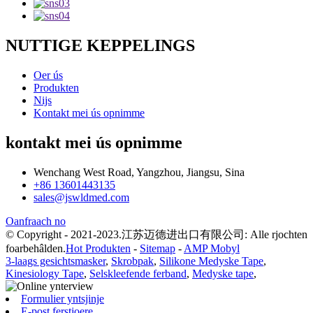
NUTTIGE KEPPELINGS
Oer ús
Produkten
Nijs
Kontakt mei ús opnimme
kontakt mei ús opnimme
Wenchang West Road, Yangzhou, Jiangsu, Sina
+86 13601443135
sales@jswldmed.com
Oanfraach no
© Copyright - 2021-2023.江苏迈德进出口有限公司: Alle rjochten
foarbehâlden.
Hot Produkten
-
Sitemap
-
AMP Mobyl
3-laags gesichtsmasker
,
Skrobpak
,
Silikone Medyske Tape
,
Kinesiology Tape
,
Selskleefende ferband
,
Medyske tape
,
Formulier yntsjinje
E-post ferstjoere