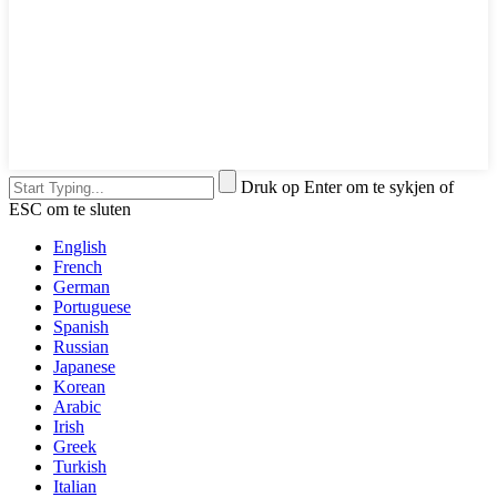
Druk op Enter om te sykjen of
ESC om te sluten
English
French
German
Portuguese
Spanish
Russian
Japanese
Korean
Arabic
Irish
Greek
Turkish
Italian