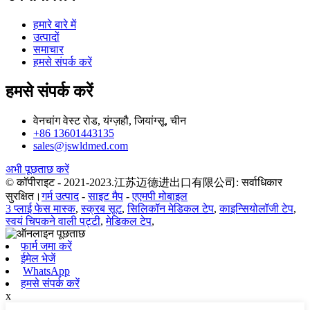
हमारे बारे में
उत्पादों
समाचार
हमसे संपर्क करें
हमसे संपर्क करें
वेनचांग वेस्ट रोड, यंग्ज़हौ, जियांग्सू, चीन
+86 13601443135
sales@jswldmed.com
अभी पूछताछ करें
© कॉपीराइट - 2021-2023.江苏迈德进出口有限公司: सर्वाधिकार
सुरक्षित।
गर्म उत्पाद
-
साइट मैप
-
एएमपी मोबाइल
3 प्लाई फेस मास्क
,
स्क्रब सूट
,
सिलिकॉन मेडिकल टेप
,
काइन्सियोलॉजी टेप
,
स्वयं चिपकने वाली पट्टी
,
मेडिकल टेप
,
फार्म जमा करें
ईमेल भेजें
WhatsApp
हमसे संपर्क करें
x