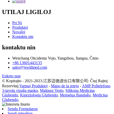
UTILAJ LIGILOJ
Pri Ni
Produktoj
Novaĵoj
Kontaktu nin
kontaktu nin
Wenchang Okcidenta Vojo, Yangzhou, Jiangsu, Ĉinio
+86 13601443135
sales@jswldmed.com
Enketo nun
© Kopirajto - 2021-2023.江苏迈德进出口有限公司: Ĉiuj Rajtoj
Rezervitaj.
Varmaj Produktoj
-
Mapo de la retejo
-
AMP Poŝtelefono
3-tavola vizaĝa masko
,
Malpura Vesto
,
Silikona Medicina
Glubendo
,
Kineziologia Glubendo
,
Memglua Bandaĝo
,
Medicina
Glubendo
,
Sendu Formularon
Sendi retpoŝton