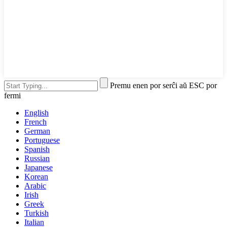
Premu enen por serĉi aŭ ESC por
fermi
English
French
German
Portuguese
Spanish
Russian
Japanese
Korean
Arabic
Irish
Greek
Turkish
Italian