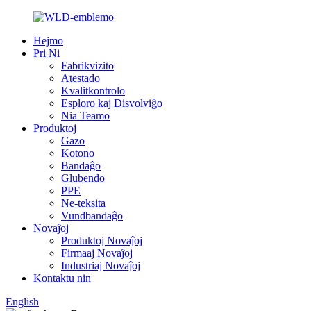
Hejmo
Pri Ni
Fabrikvizito
Atestado
Kvalitkontrolo
Esploro kaj Disvolviĝo
Nia Teamo
Produktoj
Gazo
Kotono
Bandaĝo
Glubendo
PPE
Ne-teksita
Vundbandaĝo
Novaĵoj
Produktoj Novaĵoj
Firmaaj Novaĵoj
Industriaj Novaĵoj
Kontaktu nin
English