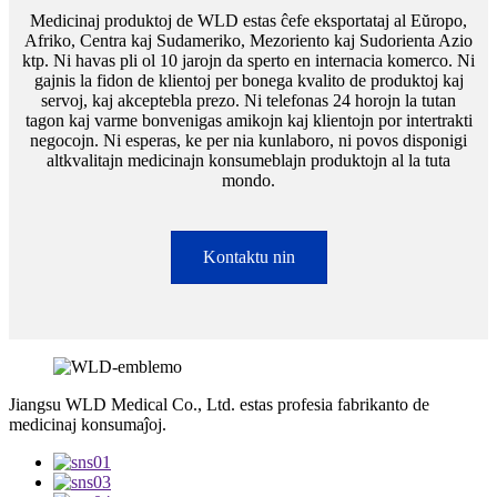
Medicinaj produktoj de WLD estas ĉefe eksportataj al Eŭropo,
Afriko, Centra kaj Sudameriko, Mezoriento kaj Sudorienta Azio
ktp. Ni havas pli ol 10 jarojn da sperto en internacia komerco. Ni
gajnis la fidon de klientoj per bonega kvalito de produktoj kaj
servoj, kaj akceptebla prezo. Ni telefonas 24 horojn la tutan
tagon kaj varme bonvenigas amikojn kaj klientojn por intertrakti
negocojn. Ni esperas, ke per nia kunlaboro, ni povos disponigi
altkvalitajn medicinajn konsumeblajn produktojn al la tuta
mondo.
Kontaktu nin
Jiangsu WLD Medical Co., Ltd. estas profesia fabrikanto de
medicinaj konsumaĵoj.