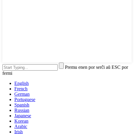
Premu enen por serĉi aŭ ESC por
fermi
English
French
German
Portuguese
Spanish
Russian
Japanese
Korean
Arabic
Irish