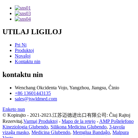
UTILAJ LIGILOJ
Pri Ni
Produktoj
Novaĵoj
Kontaktu nin
kontaktu nin
Wenchang Okcidenta Vojo, Yangzhou, Jiangsu, Ĉinio
+86 13601443135
sales@jswldmed.com
Enketo nun
© Kopirajto - 2021-2023.江苏迈德进出口有限公司: Ĉiuj Rajtoj
Rezervitaj.
Varmaj Produktoj
-
Mapo de la retejo
-
AMP Poŝtelefono
Kineziologia Glubendo
,
Silikona Medicina Glubendo
,
3-tavola
vizaĝa masko
,
Medicina Glubendo
,
Memglua Bandaĝo
,
Malpura
Vesto
,