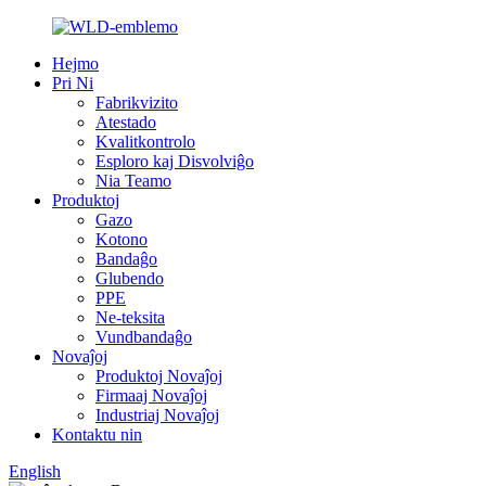
Hejmo
Pri Ni
Fabrikvizito
Atestado
Kvalitkontrolo
Esploro kaj Disvolviĝo
Nia Teamo
Produktoj
Gazo
Kotono
Bandaĝo
Glubendo
PPE
Ne-teksita
Vundbandaĝo
Novaĵoj
Produktoj Novaĵoj
Firmaaj Novaĵoj
Industriaj Novaĵoj
Kontaktu nin
English