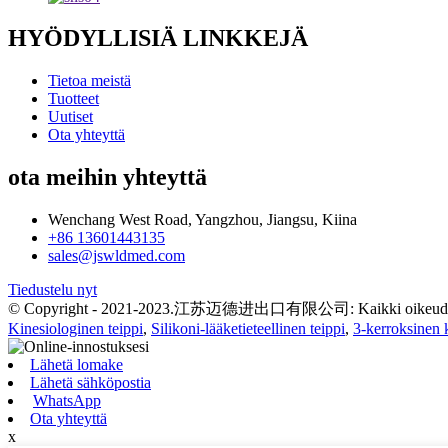
HYÖDYLLISIÄ LINKKEJÄ
Tietoa meistä
Tuotteet
Uutiset
Ota yhteyttä
ota meihin yhteyttä
Wenchang West Road, Yangzhou, Jiangsu, Kiina
+86 13601443135
sales@jswldmed.com
Tiedustelu nyt
© Copyright - 2021-2023.江苏迈德进出口有限公司: Kaikki oikeudet 
Kinesiologinen teippi
,
Silikoni-lääketieteellinen teippi
,
3-kerroksinen
Lähetä lomake
Lähetä sähköpostia
WhatsApp
Ota yhteyttä
x