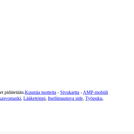
pidätetään.
Kuumia tuotteita
-
Sivukartta
-
AMP-mobiili
 kasvomaski
,
Lääketeippi
,
Itseliimautuva side
,
Työpuku
,