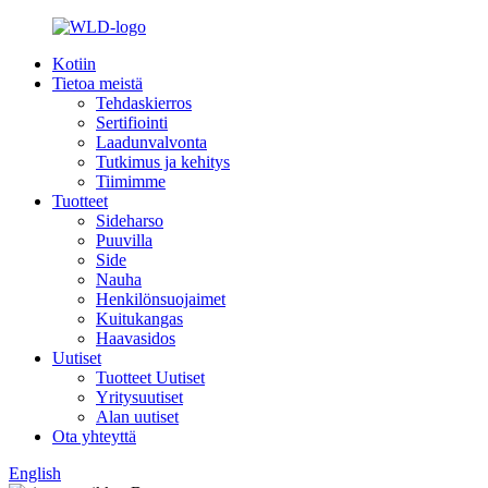
Kotiin
Tietoa meistä
Tehdaskierros
Sertifiointi
Laadunvalvonta
Tutkimus ja kehitys
Tiimimme
Tuotteet
Sideharso
Puuvilla
Side
Nauha
Henkilönsuojaimet
Kuitukangas
Haavasidos
Uutiset
Tuotteet Uutiset
Yritysuutiset
Alan uutiset
Ota yhteyttä
English