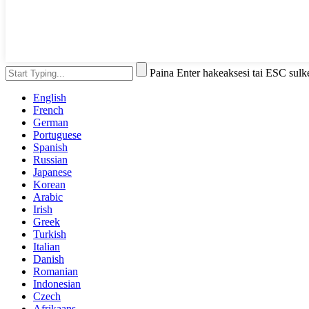
Paina Enter hakeaksesi tai ESC sulk
English
French
German
Portuguese
Spanish
Russian
Japanese
Korean
Arabic
Irish
Greek
Turkish
Italian
Danish
Romanian
Indonesian
Czech
Afrikaans