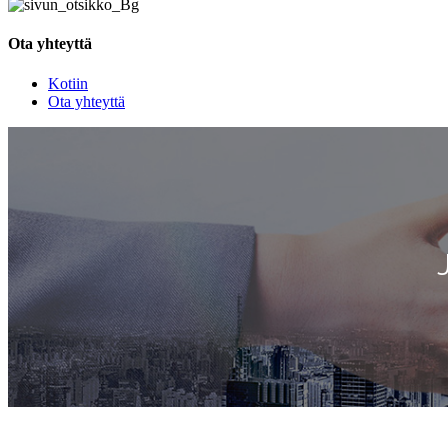
Ota yhteyttä
Kotiin
Ota yhteyttä