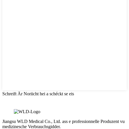
Schreift Är Noriicht hei a schéckt se eis
Jiangsu WLD Medical Co., Ltd. ass e professionnelle Produzent vu
medizinesche Verbrauchsgidder.