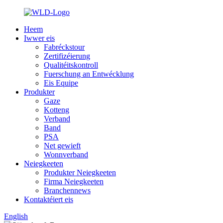
Heem
Iwwer eis
Fabréckstour
Zertifizéierung
Qualitéitskontroll
Fuerschung an Entwécklung
Eis Equipe
Produkter
Gaze
Kotteng
Verband
Band
PSA
Net gewieft
Wonnverband
Neiegkeeten
Produkter Neiegkeeten
Firma Neiegkeeten
Branchennews
Kontaktéiert eis
English