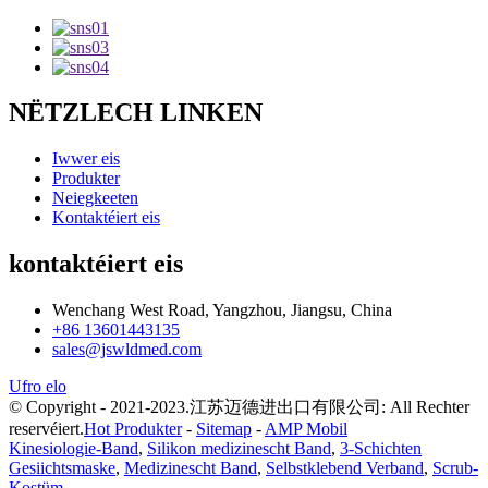
NËTZLECH LINKEN
Iwwer eis
Produkter
Neiegkeeten
Kontaktéiert eis
kontaktéiert eis
Wenchang West Road, Yangzhou, Jiangsu, China
+86 13601443135
sales@jswldmed.com
Ufro elo
© Copyright - 2021-2023.江苏迈德进出口有限公司: All Rechter
reservéiert.
Hot Produkter
-
Sitemap
-
AMP Mobil
Kinesiologie-Band
,
Silikon medizinescht Band
,
3-Schichten
Gesiichtsmaske
,
Medizinescht Band
,
Selbstklebend Verband
,
Scrub-
Kostüm
,