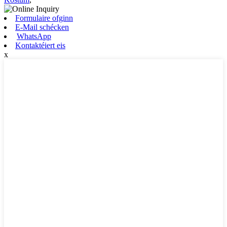
Formulaire ofginn
E-Mail schécken
WhatsApp
Kontaktéiert eis
x