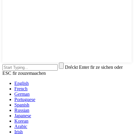
Dréckt Enter fir ze sichen oder
ESC fir zouzemaachen
English
French
German
Portuguese
Spanish
Russian
Japanese
Korean
Arabic
Irish