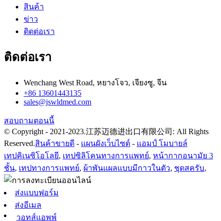
สินค้า
ข่าว
ติดต่อเรา
ติดต่อเรา
Wenchang West Road, หยางโจว, เจียงซู, จีน
+86 13601443135
sales@jswldmed.com
สอบถามตอนนี้
© Copyright - 2021-2023.江苏迈德进出口有限公司: All Rights
Reserved.
สินค้าขายดี
-
แผนผังเว็บไซต์
-
แอมป์ โมบายล์
เทปคิเนซิโอโลยี
,
เทปซิลิโคนทางการแพทย์
,
หน้ากากอนามัย 3
ชั้น
,
เทปทางการแพทย์
,
ผ้าพันแผลแบบมีกาวในตัว
,
ชุดสครับ
,
ส่งแบบฟอร์ม
ส่งอีเมล
วอทส์แอพพ์