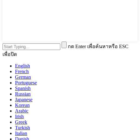
กด Enter เพื่อค้นหาหรือ ESC
เพื่อปิด
English
French
German
Portuguese
Spanish
Russian
Japanese
Korean
Arabic
Irish
Greek
Turkish
Italian
Danish