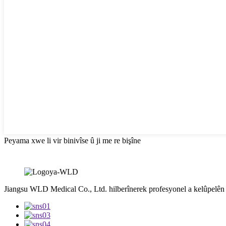
Peyama xwe li vir binivîse û ji me re bişîne
Jiangsu WLD Medical Co., Ltd. hilberînerek profesyonel a kelûpelên b