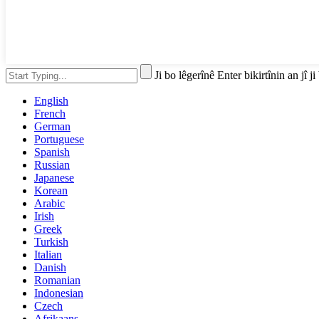
Ji bo lêgerînê Enter bikirtînin an jî j
English
French
German
Portuguese
Spanish
Russian
Japanese
Korean
Arabic
Irish
Greek
Turkish
Italian
Danish
Romanian
Indonesian
Czech
Afrikaans