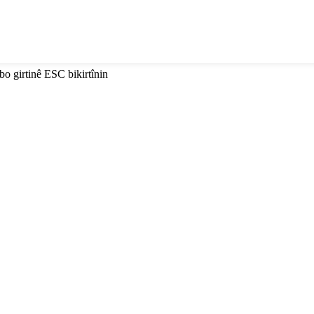
i bo girtinê ESC bikirtînin