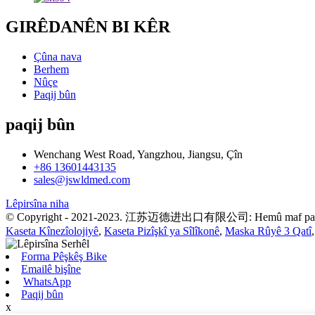
GIRÊDANÊN BI KÊR
Çûna nava
Berhem
Nûçe
Paqij bûn
paqij bûn
Wenchang West Road, Yangzhou, Jiangsu, Çîn
+86 13601443135
sales@jswldmed.com
Lêpirsîna niha
© Copyright - 2021-2023. 江苏迈德进出口有限公司: Hemû maf paras
Kaseta Kînezîolojiyê
,
Kaseta Pizîşkî ya Sîlîkonê
,
Maska Rûyê 3 Qatî
Forma Pêşkêş Bike
Emailê bişîne
WhatsApp
Paqij bûn
x