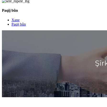
Paqij bûn
Xane
Paqij bûn
Şîr