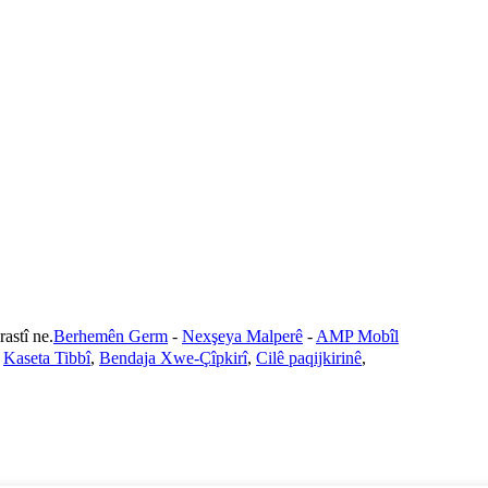
tî ne.
Berhemên Germ
-
Nexşeya Malperê
-
AMP Mobîl
,
Kaseta Tibbî
,
Bendaja Xwe-Çîpkirî
,
Cilê paqijkirinê
,