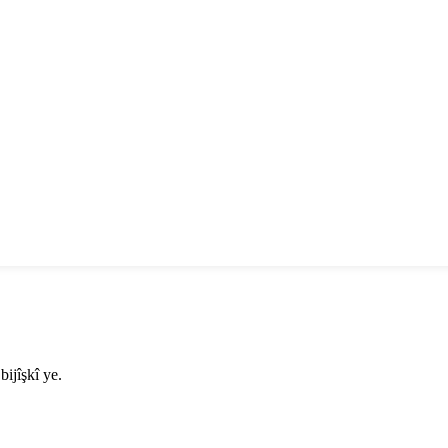
ijîşkî ye.