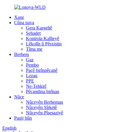
Xane
Çûna nava
Gera Kargehê
Şehadet
Kontrola Kalîteyê
Lêkolîn û Pêşxistin
Tîma me
Berhem
Gaz
Pembo
Paçê birînpêçanê
Lezaq
PPE
Ne-Tehkirî
Pêçandina birînan
Nûçe
Nûçeyên Berheman
Nûçeyên Şîrketê
Nûçeyên Pîşesaziyê
Paqij bûn
English