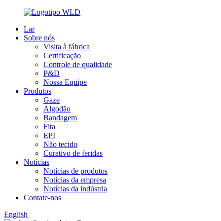
Lar
Sobre nós
Visita à fábrica
Certificação
Controle de qualidade
P&D
Nossa Equipe
Produtos
Gaze
Algodão
Bandagem
Fita
EPI
Não tecido
Curativo de feridas
Notícias
Notícias de produtos
Notícias da empresa
Notícias da indústria
Contate-nos
English