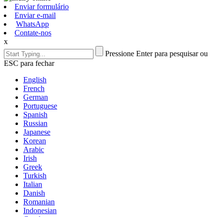
Enviar formulário
Enviar e-mail
WhatsApp
Contate-nos
x
Pressione Enter para pesquisar ou
ESC para fechar
English
French
German
Portuguese
Spanish
Russian
Japanese
Korean
Arabic
Irish
Greek
Turkish
Italian
Danish
Romanian
Indonesian