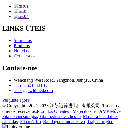
LINKS ÚTEIS
Sobre nós
Produtos
Notícias
Contate-nos
Contate-nos
Wenchang West Road, Yangzhou, Jiangsu, China
+86 13601443135
sales@jswldmed.com
Pergunte agora
© Copyright - 2021-2023.江苏迈德进出口有限公司: Todos os
direitos reservados.
Produtos Quentes
-
Mapa do site
-
AMP Móvel
Fita de cinesiologia
,
Fita médica de silicone
,
Máscara facial de 3
camadas
,
Fita médica
,
Bandagem autoadesiva
,
Traje cirúrgico
,