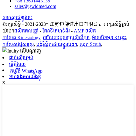
+86 13601443135
sales@jswldmed.com
សាកសួរឥឡូវនេះ
©រក្សាសិទ្ធិ - 2021-2023។ 江苏迈德进出口有限公司៖ រក្សាសិទ្ធិគ្រប់
យ៉ាង។
ផលិតផលក្តៅ
-
ផែនទីគេហទំព័រ
-
AMP ចល័ត
កាសែត Kinesiology
,
កាសែតវេជ្ជសាស្ត្រស៊ីលីកុន
,
ម៉ាសបិទមុខ 3 បន្ទះ
,
កាសែតវេជ្ជសាស្ត្រ
,
បង់រុំស្អិតដោយខ្លួនឯង។
,
ឈុត Scrub
,
ដាក់ស្នើទម្រង់
ផ្ញើអ៊ីមែល
កម្មវិធី WhatsApp
ទាក់ទងមកយើងខ្ញុំ
x