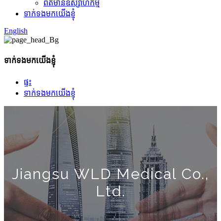
ព័ត៌មានឧស្សាហកម្ម
ទាក់ទងមកយើងខ្ញុំ
English
ទាក់ទងមកយើងខ្ញុំ
ផ្ទះ
ទាក់ទងមកយើងខ្ញុំ
Jiangsu WLD Medical Co.,
Ltd.