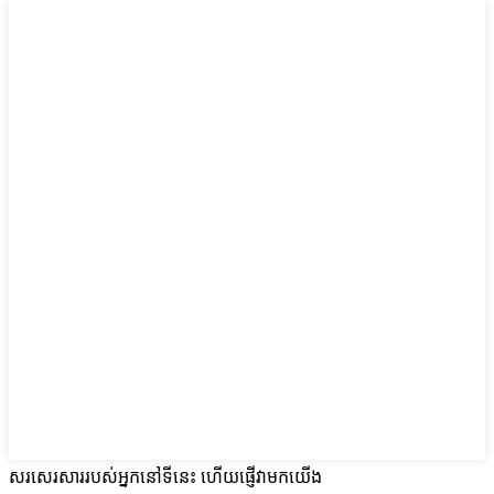
សរសេរសាររបស់អ្នកនៅទីនេះ ហើយផ្ញើវាមកយើង