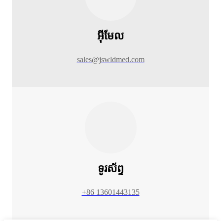
អ៊ីមែល
sales@jswldmed.com
ទូរស័ព្ទ
+86 13601443135