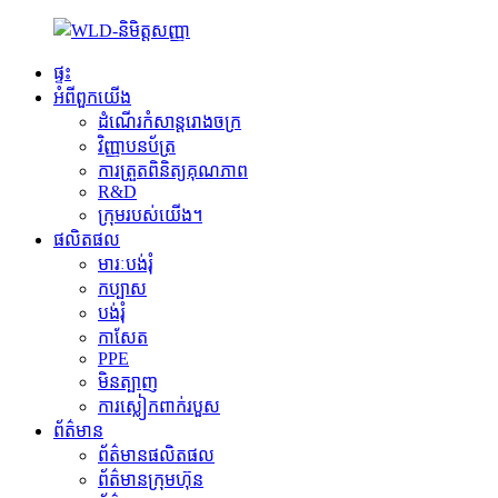
ផ្ទះ
អំពីពួកយើង
ដំណើរកំសាន្តរោងចក្រ
វិញ្ញាបនប័ត្រ
ការត្រួតពិនិត្យគុណភាព
R&D
ក្រុមរបស់យើង។
ផលិតផល
មារៈបង់រុំ
កប្បាស
បង់រុំ
កាសែត
PPE
មិនត្បាញ
ការស្លៀកពាក់របួស
ព័ត៌មាន
ព័ត៌មានផលិតផល
ព័ត៌មានក្រុមហ៊ុន