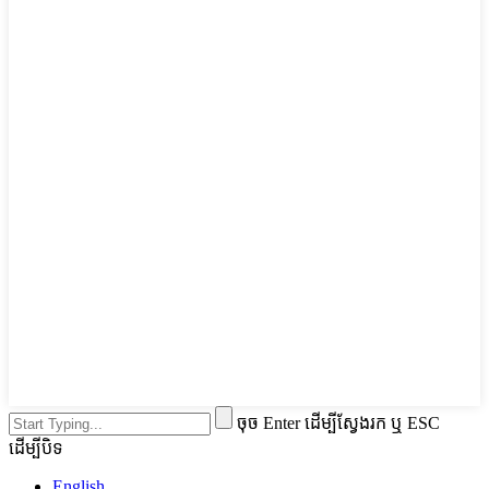
ចុច Enter ដើម្បីស្វែងរក ឬ ESC
ដើម្បីបិទ
English