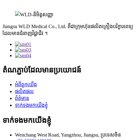
Jiangsu WLD Medical Co., Ltd. គឺជាក្រុមហ៊ុនផលិតគ្រឿងបរិក្ខារពេទ្យ
ដែលមានជំនាញវិជ្ជាជីវៈ។
តំណភ្ជាប់ដែលមានប្រយោជន៍
អំពីពួកយើង
ផលិតផល
ព័ត៌មាន
ទាក់ទងមកយើងខ្ញុំ
ទាក់ទងមកយើងខ្ញុំ
Wenchang West Road, Yangzhou, Jiangsu, ប្រទេសចិន