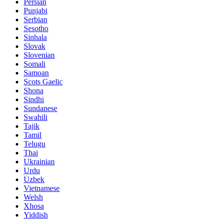
Persian
Punjabi
Serbian
Sesotho
Sinhala
Slovak
Slovenian
Somali
Samoan
Scots Gaelic
Shona
Sindhi
Sundanese
Swahili
Tajik
Tamil
Telugu
Thai
Ukrainian
Urdu
Uzbek
Vietnamese
Welsh
Xhosa
Yiddish