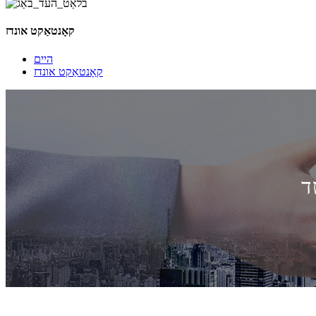
קאָנטאַקט אונדז
היים
קאָנטאַקט אונדז