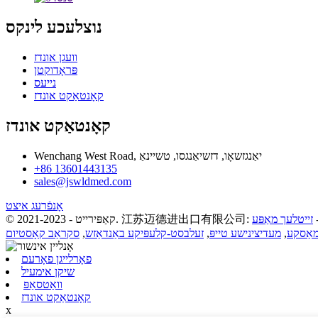
נוצלעכע לינקס
וועגן אונדז
פּראָדוקטן
נייעס
קאָנטאַקט אונדז
קאָנטאַקט אונדז
Wenchang West Road, יאַנגזשאָו, דזשיאַנגסו, טשיינאַ
+86 13601443135
sales@jswldmed.com
אָנפֿרעג איצט
זייטלעך מאַפּע
,
מעדיצינישע טייפּ
,
זעלבסט-קלעפּיקע באַנדאַזש
,
סקראַב קאָסטיום
פאָרלייגן פאָרעם
שיקן אימעיל
וואַטסאַפּ
קאָנטאַקט אונדז
x