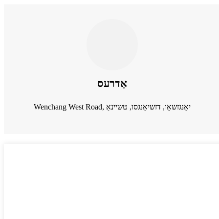
אַדרעס
Wenchang West Road, יאַנגזשאָו, דזשיאַנגסו, טשיינאַ