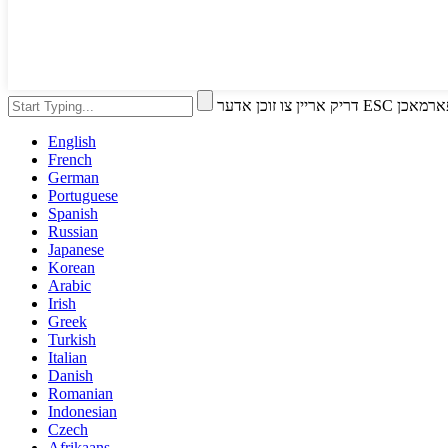
ו זוכן אדער ESC צו פארמאכן
English
French
German
Portuguese
Spanish
Russian
Japanese
Korean
Arabic
Irish
Greek
Turkish
Italian
Danish
Romanian
Indonesian
Czech
Afrikaans