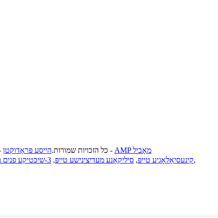
AMP מאָביל
-
© קאַפּירייט - 2021-2023. 江苏迈德进出口有限公司: כל הזכויות שמורות.
הייסע פּראָדוקטן
-
,
קינעסיאָלאָגיע טייפּ
,
סיליקאָנע מעדיצינישע טייפּ
,
3-שיכטיקע פנים מאַסקע