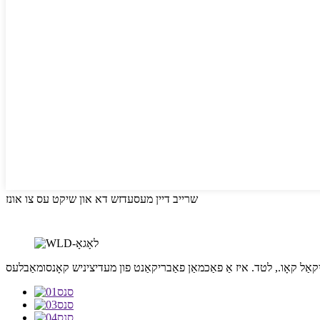
שרייב דיין מעסעדזש דא און שיקט עס צו אונז