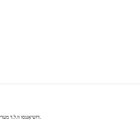
דזשיאַנגסו וו.ל.ד מעדיקאַל קאָו., לטד. איז אַ פאַכמאַן פאַבריקאַנט פון מעדיציניש קאָנסומאַבלעס.