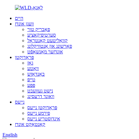
היים
וועגן אונדז
פאַבריק טור
סערטיפיקאציע
קוואַליטעט קאָנטראָל
פאָרשונג און אַנטוויקלונג
אונדזער מאַנשאַפֿט
פּראָדוקטן
גאָז
וואַטע
באַנדאַזש
טייפּ
פּפּע
נישט געוועבט
וואונד דרעסינג
נייעס
פּראָדוקטן נייעס
פירמע נייעס
אינדוסטריע נייעס
קאָנטאַקט אונדז
English