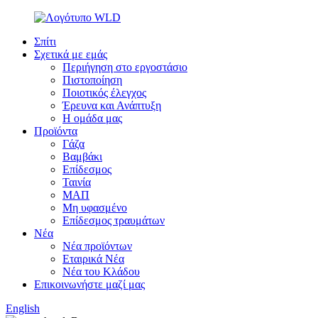
Σπίτι
Σχετικά με εμάς
Περιήγηση στο εργοστάσιο
Πιστοποίηση
Ποιοτικός έλεγχος
Έρευνα και Ανάπτυξη
Η ομάδα μας
Προϊόντα
Γάζα
Βαμβάκι
Επίδεσμος
Ταινία
ΜΑΠ
Μη υφασμένο
Επίδεσμος τραυμάτων
Νέα
Νέα προϊόντων
Εταιρικά Νέα
Νέα του Κλάδου
Επικοινωνήστε μαζί μας
English