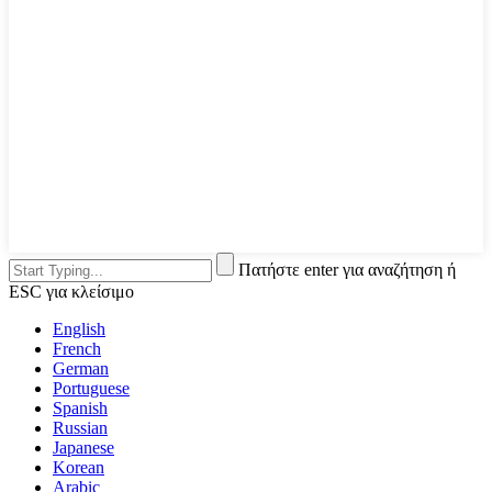
Πατήστε enter για αναζήτηση ή
ESC για κλείσιμο
English
French
German
Portuguese
Spanish
Russian
Japanese
Korean
Arabic