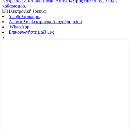
3 στρώσεων
,
Ιατρική ταινία
,
Αυτοκόλλητος επίδεσμος
,
Στολή
καθαρισμού
,
Υποβολή φόρμας
Αποστολή ηλεκτρονικού ταχυδρομείου
WhatsApp
Επικοινωνήστε μαζί μας
x