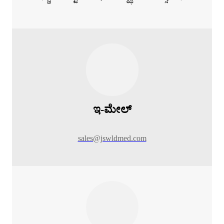
ಇ-ಮೇಲ್
sales@jswldmed.com