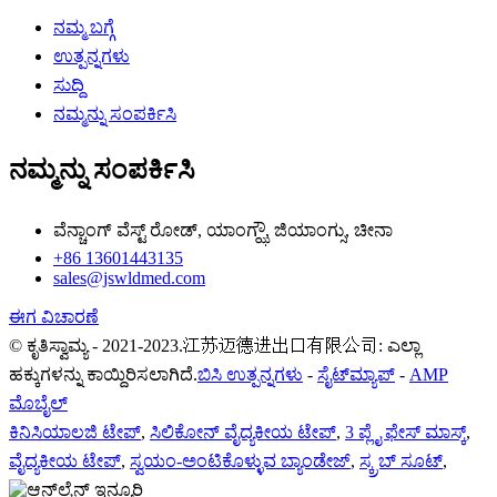
ನಮ್ಮ ಬಗ್ಗೆ
ಉತ್ಪನ್ನಗಳು
ಸುದ್ದಿ
ನಮ್ಮನ್ನು ಸಂಪರ್ಕಿಸಿ
ನಮ್ಮನ್ನು ಸಂಪರ್ಕಿಸಿ
ವೆನ್ಚಾಂಗ್ ವೆಸ್ಟ್ ರೋಡ್, ಯಾಂಗ್ಝೌ, ಜಿಯಾಂಗ್ಸು, ಚೀನಾ
+86 13601443135
sales@jswldmed.com
ಈಗ ವಿಚಾರಣೆ
© ಕೃತಿಸ್ವಾಮ್ಯ - 2021-2023.江苏迈德进出口有限公司: ಎಲ್ಲಾ
ಹಕ್ಕುಗಳನ್ನು ಕಾಯ್ದಿರಿಸಲಾಗಿದೆ.
ಬಿಸಿ ಉತ್ಪನ್ನಗಳು
-
ಸೈಟ್‌ಮ್ಯಾಪ್
-
AMP
ಮೊಬೈಲ್
ಕಿನಿಸಿಯಾಲಜಿ ಟೇಪ್
,
ಸಿಲಿಕೋನ್ ವೈದ್ಯಕೀಯ ಟೇಪ್
,
3 ಪ್ಲೈ ಫೇಸ್ ಮಾಸ್ಕ್
,
ವೈದ್ಯಕೀಯ ಟೇಪ್
,
ಸ್ವಯಂ-ಅಂಟಿಕೊಳ್ಳುವ ಬ್ಯಾಂಡೇಜ್
,
ಸ್ಕ್ರಬ್ ಸೂಟ್
,