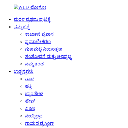
ಮರಳಿ ಪ್ರಥಮ ಪುಟಕ್ಕೆ
ನಮ್ಮ ಬಗ್ಗೆ
ಕಾರ್ಖಾನೆ ಪ್ರವಾಸ
ಪ್ರಮಾಣೀಕರಣ
ಗುಣಮಟ್ಟ ನಿಯಂತ್ರಣ
ಸಂಶೋಧನೆ ಮತ್ತು ಅಭಿವೃದ್ಧಿ
ನಮ್ಮ ತಂಡ
ಉತ್ಪನ್ನಗಳು
ಗಾಜ್
ಹತ್ತಿ
ಬ್ಯಾಂಡೇಜ್
ಟೇಪ್
ಪಿಪಿಇ
ನೇಯ್ದಿಲ್ಲದ
ಗಾಯದ ಡ್ರೆಸ್ಸಿಂಗ್