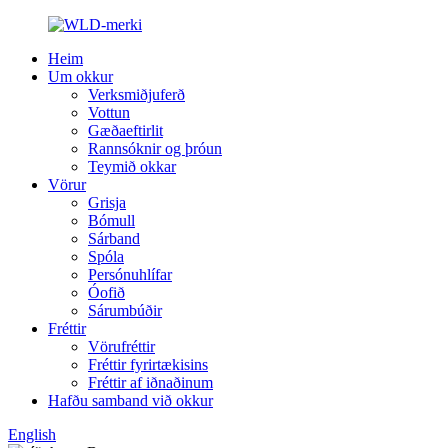
Heim
Um okkur
Verksmiðjuferð
Vottun
Gæðaeftirlit
Rannsóknir og þróun
Teymið okkar
Vörur
Grisja
Bómull
Sárband
Spóla
Persónuhlífar
Óofið
Sárumbúðir
Fréttir
Vörufréttir
Fréttir fyrirtækisins
Fréttir af iðnaðinum
Hafðu samband við okkur
English