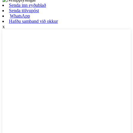
Senda inn eyðublað
Senda tölvupóst
WhatsApp
Hafðu samband við okkur
x