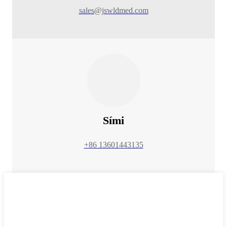
sales@jswldmed.com
Sími
+86 13601443135