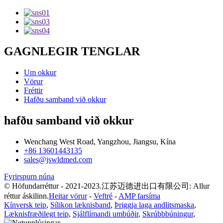
GAGNLEGIR TENGLAR
Um okkur
Vörur
Fréttir
Hafðu samband við okkur
hafðu samband við okkur
Wenchang West Road, Yangzhou, Jiangsu, Kína
+86 13601443135
sales@jswldmed.com
Fyrirspurn núna
© Höfundarréttur - 2021-2023.江苏迈德进出口有限公司: Allur
réttur áskilinn.
Heitar vörur
-
Veftré
-
AMP farsíma
Kínversk teip
,
Sílikon læknisband
,
Þriggja laga andlitsmaska
,
Læknisfræðilegt teip
,
Sjálflímandi umbúðir
,
Skrúbbbúningur
,