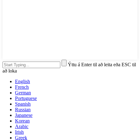
Ýttu á Enter til að leita eða ESC til
að loka
English
French
German
Portuguese
Spanish
Russian
Japanese
Korean
Arabic
Irish
Greek