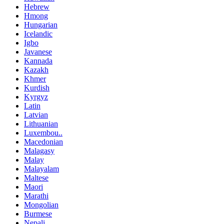
Hebrew
Hmong
Hungarian
Icelandic
Igbo
Javanese
Kannada
Kazakh
Khmer
Kurdish
Kyrgyz
Latin
Latvian
Lithuanian
Luxembou..
Macedonian
Malagasy
Malay
Malayalam
Maltese
Maori
Marathi
Mongolian
Burmese
Nepali