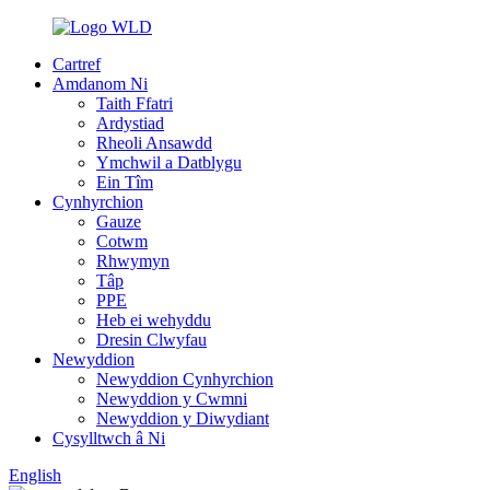
Cartref
Amdanom Ni
Taith Ffatri
Ardystiad
Rheoli Ansawdd
Ymchwil a Datblygu
Ein Tîm
Cynhyrchion
Gauze
Cotwm
Rhwymyn
Tâp
PPE
Heb ei wehyddu
Dresin Clwyfau
Newyddion
Newyddion Cynhyrchion
Newyddion y Cwmni
Newyddion y Diwydiant
Cysylltwch â Ni
English