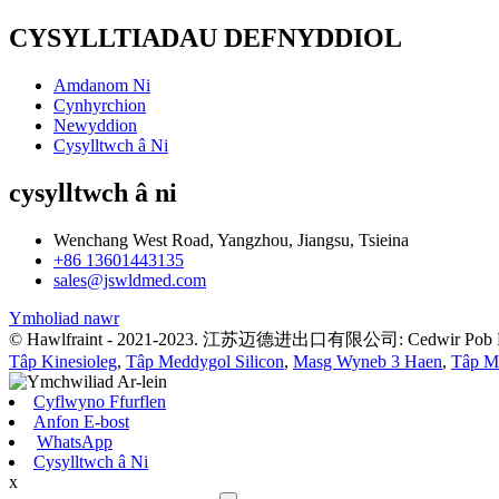
CYSYLLTIADAU DEFNYDDIOL
Amdanom Ni
Cynhyrchion
Newyddion
Cysylltwch â Ni
cysylltwch â ni
Wenchang West Road, Yangzhou, Jiangsu, Tsieina
+86 13601443135
sales@jswldmed.com
Ymholiad nawr
© Hawlfraint - 2021-2023. 江苏迈德进出口有限公司: Cedwir Pob 
Tâp Kinesioleg
,
Tâp Meddygol Silicon
,
Masg Wyneb 3 Haen
,
Tâp M
Cyflwyno Ffurflen
Anfon E-bost
WhatsApp
Cysylltwch â Ni
x