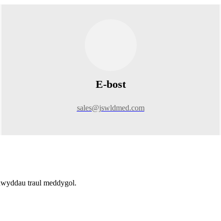
E-bost
sales@jswldmed.com
nwyddau traul meddygol.