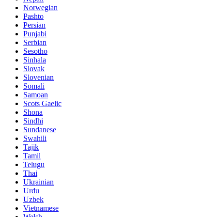
Norwegian
Pashto
Persian
Punjabi
Serbian
Sesotho
Sinhala
Slovak
Slovenian
Somali
Samoan
Scots Gaelic
Shona
Sindhi
Sundanese
Swahili
Tajik
Tamil
Telugu
Thai
Ukrainian
Urdu
Uzbek
Vietnamese
Welsh