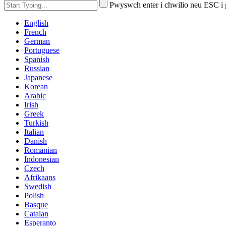
Pwyswch enter i chwilio neu ESC i
English
French
German
Portuguese
Spanish
Russian
Japanese
Korean
Arabic
Irish
Greek
Turkish
Italian
Danish
Romanian
Indonesian
Czech
Afrikaans
Swedish
Polish
Basque
Catalan
Esperanto