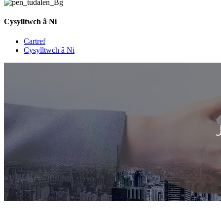
Cysylltwch â Ni
Cartref
Cysylltwch â Ni