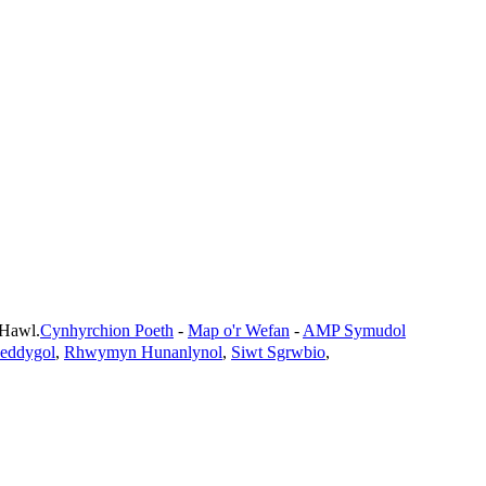
Hawl.
Cynhyrchion Poeth
-
Map o'r Wefan
-
AMP Symudol
eddygol
,
Rhwymyn Hunanlynol
,
Siwt Sgrwbio
,