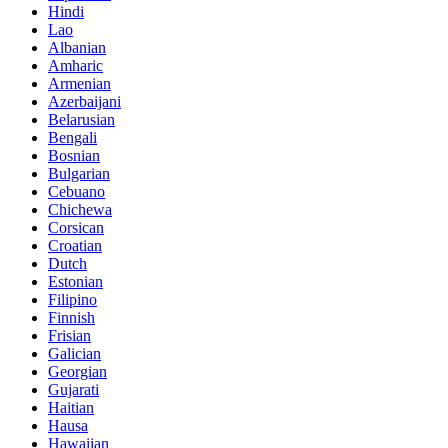
Hindi
Lao
Albanian
Amharic
Armenian
Azerbaijani
Belarusian
Bengali
Bosnian
Bulgarian
Cebuano
Chichewa
Corsican
Croatian
Dutch
Estonian
Filipino
Finnish
Frisian
Galician
Georgian
Gujarati
Haitian
Hausa
Hawaiian