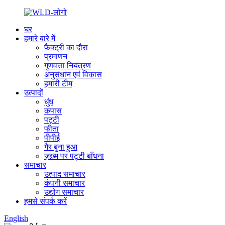
घर
हमारे बारे में
फैक्ट्री का दौरा
प्रमाणन
गुणवत्ता नियंत्रण
अनुसंधान एवं विकास
हमारी टीम
उत्पादों
धुंध
कपास
पट्टी
फीता
पीपीई
गैर बुना हुआ
ज़ख़्म पर पट्टी बाँधना
समाचार
उत्पाद समाचार
कंपनी समाचार
उद्योग समाचार
हमसे संपर्क करें
English