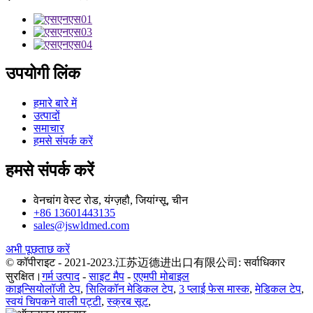
उपयोगी लिंक
हमारे बारे में
उत्पादों
समाचार
हमसे संपर्क करें
हमसे संपर्क करें
वेनचांग वेस्ट रोड, यंग्ज़हौ, जियांग्सू, चीन
+86 13601443135
sales@jswldmed.com
अभी पूछताछ करें
© कॉपीराइट - 2021-2023.江苏迈德进出口有限公司: सर्वाधिकार
सुरक्षित।
गर्म उत्पाद
-
साइट मैप
-
एएमपी मोबाइल
काइन्सियोलॉजी टेप
,
सिलिकॉन मेडिकल टेप
,
3 प्लाई फेस मास्क
,
मेडिकल टेप
,
स्वयं चिपकने वाली पट्टी
,
स्क्रब सूट
,