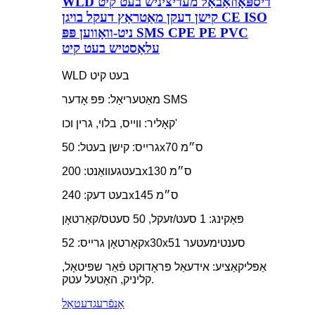
WLD דיספּאָוזאַבאַל מעדיציניש בעט קיט
קישן דעקן מאַטראַץ דעקל בויגן CE ISO
ניט-וואָווען פּפּ SMS CPE PE PVC
עלאַסטיש בעט קיט
WLD בעט קיט
מאַטעריאַל: פּפּ אָדער SMS
קאָליר: ווייס, בלוי, גרין וכו'
גרייס: קישן בעטל: 50x70 ס״מ
בעטגעוואַנט: 200x130 ס״מ
בעט דעק: 240x145 ס״מ
פּאַקינג: 1 סעט/זעקל, 50 סעטס/קאַרטאָן
קאַרטאָן גרייס: 52x30x51 סענטימעטער
אַפּליקאַציע: אידעאַל פּראָדוקט פֿאַר שפּיטאָל,
קליניק, האָטעל עטק.
אָנפֿרעג
דעטאַל