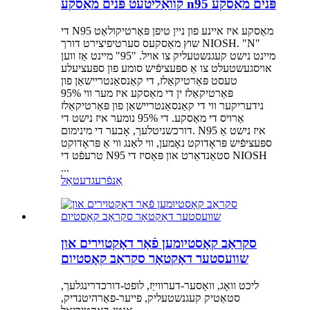
קוואַליטעט פּנים מאַסקע n95 פּנים מאַסקע
די N95 מאַסקע איז איינע פון ניין טיפן פּאַרטיקולאַט
שוץ מאַסקעס סערטיפיצירט דורך NIOSH. "N"
מיינט נישט קעגנשטעליק צו אויל. "95" מיינט אַז ווען
אויסגעשטעלט צו אַ ספּעציפֿיש סומע פון ספּעציעלע
טעסט פּאַרטיקאַלז, די קאַנסאַנטריישאַן פון
פּאַרטיקאַלז ין די מאַסקע איז מער ווי 95%
נידעריקער ווי די קאַנסאַנטריישאַן פון פּאַרטיקאַלז
אַרויס די מאַסקע. די 95% נומער איז נישט די
דורכשניטלעך, אָבער די מינימום. N95 איז נישט אַ
ספּעציפֿיש פּראָדוקט נאָמען, ווי לאַנג ווי אַ פּראָדוקט
טרעפֿט די N95 סטאַנדאַרט און פּאַסיז די NIOSH
...
אָנפֿרעג
דעטאַל
סקראַב קאָסטיומען פֿאַר דאָקטוירים און
שוועסטער דאָקטאָר סקראַב קאָסטיום
ליכט וואָג, וואַסער-דערווייַז, לופט-דורכדרינגלעך,
סטאַטיק קעגנשטעליק, פייער-פאַרהיטנדיק,