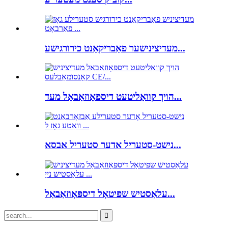
מעדיצינישער פאַבריקאַנט כירורגישע...
הויך קוואַליטעט דיספּאָוזאַבאַל מעד...
נישט-סטעריל אדער סטעריל אבסא...
עלאַסטיש שפּיטאָל דיספּאָוזאַבאַל...