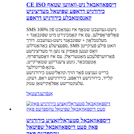
CE ISO דיספּאָוזאַבאַל ניט-וואָווען שטאָף
כירורגיש דראַפּע שפּיטאָל מעדיציניש
קאָנסומאַבלע כירורגיש דראַפּע
SMS נישט-געוועבט שטאָף איז געמאַכט פֿון 100%
פּאָליפּראָפּילען. עס איז קאָמבינירט מיט שפּונבאָנד +
מעלטבלאָון + שפּונבאָנד נישט-געוועבט. דורך
ספּעציעלע באַהאַנדלונג, SMS האט פילע פֿעיִקייטן
וואָס זענען פּאַסיק צו נוצן ווי מעדיצינישע
פֿאַרווערפֿלעכע מאַטעריאַלן. עס איז וואַסערפּרוף,
אָטעמבאַר, גוטע ציענדיקע שטאַרקייט,
עקאָ-פֿרײַנדלעך.
ברייט געניצט פֿאַר הויך-קוואַליטעט כירורגישע
קלייד, כירורגישע דראַפּע, כירורגישע ראַפּ, דעקן,
עלעקטרישע אַפּלאַקיישאַן עטק.
אָנפֿרעג
דעטאַל
דיספּאָוזאַבאַל סטעראַליזאַציע כירורגיש
פּאַק סעט דיספּאָוזאַבאַל שפּיטאָל
עקספּרעס פּאַק