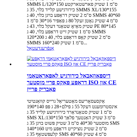
SMMS L/120*150 ס"מ 1 שטיק פארשטארקטע
כירורגישע קלייד בלוי, 35 ג SMMS XL/130*155
ס"מ 2 שטיק דראַפּע בויגן בלוי, 40 ג SMMS 40*60
ס"מ 4 שטיק נאָטן זעקל 80 ג פּאַפּיר 16*30 ס"מ 1
שטיק מאַיאָ שטאַנד דעקל בלוי, 43 ג PE 80*145
ס"מ 1 שטיק זייט דראַפּע בלוי, 40 ג SMMS
120*200 ס"מ 2 שטיק קאָפּ דראַפּע בלוי, 40 ג
SMMS 160*240 ס"מ 1 שטיק...
אָנפֿרעג
דעטאַל
דיספּאָוזאַבאַל כירורגיש לאַפּאַראָטאָמי
דראַפּע פּאַקס פריי מוסטער ISO און CE
פאַבריק פּרייַז
אַקסעסאָריעס מאַטעריאַל גרייס קוואַנטיטי
אינסטרומענט דעקל 55 ג פילם+28 ג פּפּ 140*190
ס"מ 1 שטיק סטאַנדאַרד כירורגישע קלייד 35 ג
SMS XL:130*150 ס"מ 3 שטיק האַנטעך פלאַך
מוסטער 30*40 ס"מ 3 שטיק פּשוט בויגן 35 ג SMS
140*160 ס"מ 2 שטיק נוציקייט דראַפּע מיט
קלעפּשטאָף 35 ג SMS 40*60 ס"מ 4 שטיק