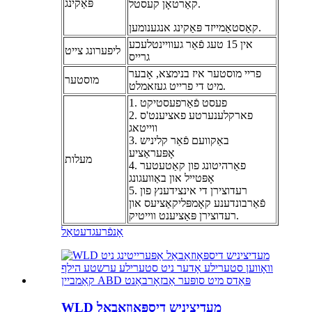
פּאַקינג
קאַרטאָן קעסטל.
קאַסטאַמייזד פּאַקינג אנגענומען.
אין 15 טעג פֿאַר געוויינטלעכע
ליפערונג צייט
גרייס
פריי מוסטער איז בנימצא, אָבער
מוסטער
מיט די פרייט געזאמלט.
1. פעסט פֿאַרפעסטיקט
2. פארקלענערטע פאציענט'ס
ווייטאג
3. באַקוועם פֿאַר קליניש
אָפּעראַציע
מעלות
4. פאַרהיטונג פון קאַטעטער
אָפּטייל און באַוועגונג
5. רעדוצירן די אינצידענץ פון
פֿאַרבונדענע קאָמפּליקאַציעס און
רעדוצירן פּאַציענט ווייטיק.
אָנפֿרעג
דעטאַל
WLD מעדיציניש דיספּאָוזאַבאַל