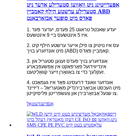
אַפּערייטינג ניט וואָווען סטערילע אָדער ניט
סטערילע ערשטע הילף קאַמביין ABD
פּאַדס מיט סופּער אַבזאָרבאַנט
1. יעדע שאכטל טראגט 25 פּעדס, יעדער פּעד
איז 5 אינטשעס ביי 9 אינטשעס.
2. עס איז נויטיק צו פילן אייער ערשטע הילף קיט
מיט אונדזערע בויך (ABD) קאמביין פּאַדס.
3. אונדזערע בויך פּעדס זענען סטעריל און
אינדיווידועל פאַרפּאַקט אין אָפּשעפּבארע
זעקלעך כּדי צו באַוואָרן זייער קוואַליטעט.
4. אונדזער וואונד דרעסינג פּאַד איז געמאַכט
מיט העכסט אַבזאָרביִרנדיק מאַטעריאַל – דיזיינד
צו שנעל אַבזאָרבירן און צעשפּרייטן פליסיקייטן.
אָנפֿרעג
דעטאַל