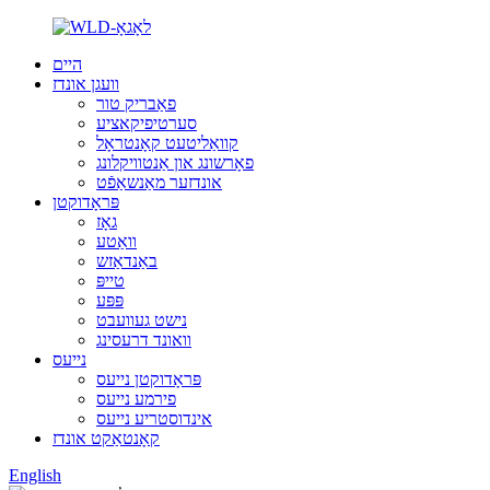
היים
וועגן אונדז
פאַבריק טור
סערטיפיקאציע
קוואַליטעט קאָנטראָל
פאָרשונג און אַנטוויקלונג
אונדזער מאַנשאַפֿט
פּראָדוקטן
גאָז
וואַטע
באַנדאַזש
טייפּ
פּפּע
נישט געוועבט
וואונד דרעסינג
נייעס
פּראָדוקטן נייעס
פירמע נייעס
אינדוסטריע נייעס
קאָנטאַקט אונדז
English