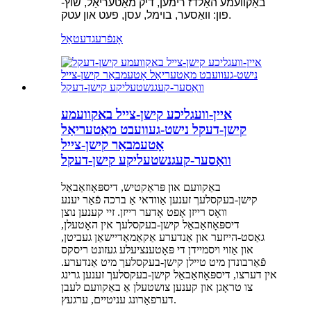
-באַקוועמע האַלדז רימען, דיק מאַטעריאַל, שוץ
פון: וואַסער, בוימל, עסן, פעט און עטק.
אָנפֿרעג
דעטאַל
איין-וועגליכע קישן-צייל באקוועמע
קישן-דעקל נישט-געוועבט מאַטעריאַל
אָטעמבאַר קישן-צייל
וואַסער-קעגנשטעליקע קישן-דעקל
באַקוועם און פּראַקטיש, דיספּאָוזאַבאַל
קישן-בעקסלעך זענען אַוודאי אַ ברכה פֿאַר יענע
וואָס רייזן אָפט אָדער רייזן. זיי קענען נוצן
דיספּאָוזאַבאַל קישן-בעקסלעך אין האָטעלן,
גאַסט-הייזער און אַנדערע אַקאַמאַדיישאַן געביטן,
און אַזוי ויסמיידן די פּאָטענציעלע געזונט ריסקס
פֿאַרבונדן מיט טיילן קישן-בעקסלעך מיט אַנדערע.
אין דערצו, דיספּאָוזאַבאַל קישן-בעקסלעך זענען גרינג
צו טראָגן און קענען צושטעלן אַ באַקוועם לעבן
דערפאַרונג עניטיים, ערגעץ.