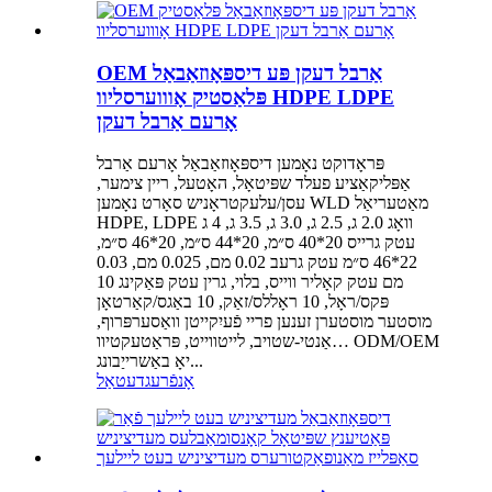
OEM אַרבל דעקן פּע דיספּאָוזאַבאַל
פּלאַסטיק אָוווערסליוו HDPE LDPE
אָרעם אַרבל דעקן
פּראָדוקט נאָמען דיספּאָוזאַבאַל אָרעם אַרבל
אַפּליקאַציע פעלד שפּיטאָל, האָטעל, ריין צימער,
עסן/עלעקטראָניש סאָרט נאָמען WLD מאַטעריאַל
HDPE, LDPE וואָג 2.0 ג, 2.5 ג, 3.0 ג, 3.5 ג, 4 ג
עטק גרייס 20*40 ס״מ, 20*44 ס״מ, 20*46 ס״מ,
22*46 ס״מ עטק גרעב 0.02 מם, 0.025 מם, 0.03
מם עטק קאָליר ווייס, בלוי, גרין עטק פּאַקינג 10
פּקס/ראָל, 10 ראָללס/זאַק, 10 באַגס/קאַרטאָן
מוסטער מוסטערן זענען פריי פֿעיִקייטן וואַסערפּרוף,
אַנטי-שטויב, לייטווייט, פּראַטעקטיוו… ODM/OEM
יאָ באַשרייַבונג...
אָנפֿרעג
דעטאַל