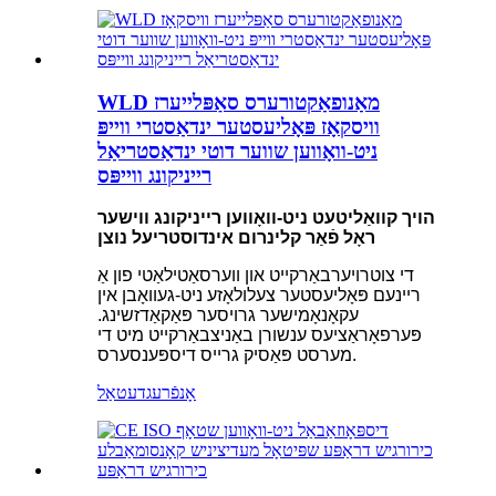
WLD מאַנופאַקטורערס סאַפּלייערז
וויסקאָז פּאָליעסטער ינדאַסטרי ווייפּ
ניט-וואָווען שווער דוטי ינדאַסטריאַל
רייניקונג ווייפּס
הויך קוואַליטעט ניט-וואָווען רייניקונג ווישער
ראָל פֿאַר קלינרום אינדוסטריעל נוצן
די צוטרויערבאַרקייט און ווערסאַטילאַטי פון אַ
ריינעם פּאָליעסטער צעלולאָזע ניט-געוואָבן אין
עקאָנאָמישער גרויסער פּאַקאַדזשינג.
פּערפאָראַציעס ענשורן באַניצבאַרקייט מיט די
מערסט פּאַסיק גרייס דיספּענסערס.
אָנפֿרעג
דעטאַל