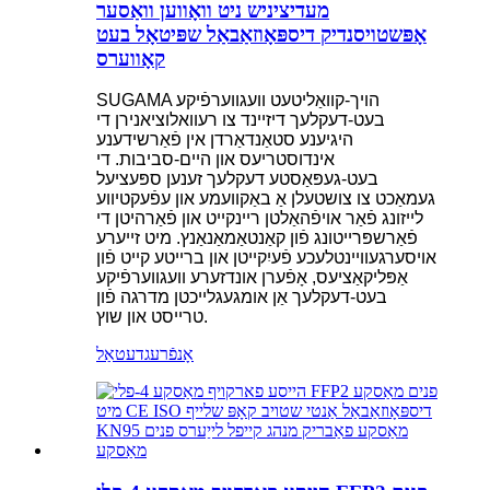
מעדיציניש ניט וואָווען וואַסער
אָפּשטויסנדיק דיספּאָוזאַבאַל שפּיטאָל בעט
קאָווערס
SUGAMA הויך-קוואַליטעט וועגווערפֿיקע
בעט-דעקלעך דיזיינד צו רעוואלוציאנירן די
היגיענע סטאַנדאַרדן אין פֿאַרשידענע
אינדוסטריעס און היים-סביבות. די
בעט-געפּאַסטע דעקלעך זענען ספּעציעל
געמאַכט צו צושטעלן אַ באַקוועמע און עפֿעקטיווע
לייזונג פֿאַר אויפֿהאַלטן ריינקייט און פֿאַרהיטן די
פֿאַרשפּרייטונג פֿון קאַנטאַמאַנאַנץ. מיט זייערע
אויסערגעוויינטלעכע פֿעיִקייטן און ברייטע קייט פֿון
אַפּליקאַציעס, אָפֿערן אונדזערע וועגווערפֿיקע
בעט-דעקלעך אַן אומגעגלייכטן מדרגה פֿון
טרייסט און שוץ.
אָנפֿרעג
דעטאַל