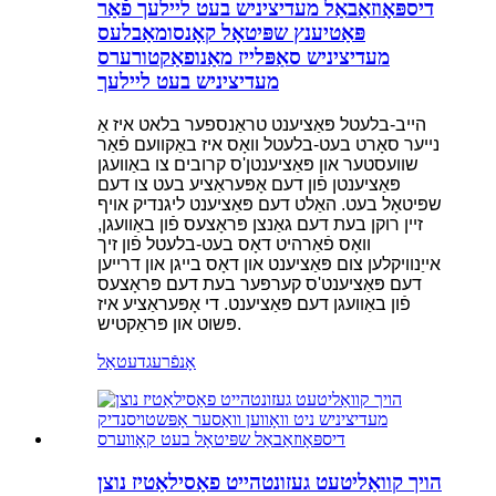
דיספּאָוזאַבאַל מעדיציניש בעט ליילעך פֿאַר
פּאַטיענץ שפּיטאָל קאָנסומאַבלעס
מעדיציניש סאַפּלייז מאַנופאַקטורערס
מעדיציניש בעט ליילעך
הייב-בלעטל פּאַציענט טראַנספער בלאט איז אַ
נייער סאָרט בעט-בלעטל וואָס איז באַקוועם פֿאַר
שוועסטער און פּאַציענטן'ס קרובים צו באַוועגן
פּאַציענטן פֿון דעם אָפּעראַציע בעט צו דעם
שפּיטאָל בעט. האַלט דעם פּאַציענט ליגנדיק אויף
זיין רוקן בעת דעם גאַנצן פּראָצעס פֿון באַוועגן,
וואָס פֿאַרהיט דאָס בעט-בלעטל פֿון זיך
אייַנוויקלען צום פּאַציענט און דאָס בייגן און דרייען
דעם פּאַציענט'ס קערפּער בעת דעם פּראָצעס
פֿון באַוועגן דעם פּאַציענט. די אָפּעראַציע איז
פּשוט און פּראַקטיש.
אָנפֿרעג
דעטאַל
הויך קוואַליטעט געזונטהייט פאַסילאַטיז נוצן