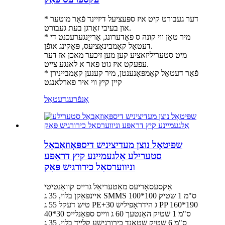
* דער געבורט קיט איז ספּעציעל דיזיינד פֿאַר מוטער
און בעיבי זאָרגן בעת געבורט.
* מיר טאָן ווי קונה ס פאָדערונג, אַרייַנגערעכנט די
דעטאַל קאָמבינאַציעס, פּאַקינג אופֿן.
מיט סטעריליזאציע קען מען זיכער מאכן אז דער
עפעקט איז גוט פאר א לאנגע צייט.
* פֿאַר דעטאַל קאָמפּאָנענטן, מיר קענען קאַמביינירן
קיין קיץ ווי איר פארלאנגט
אָנפֿרעג
דעטאַל
שפּיטאָל נוצן מעדיציניש דיספּאָוזאַבאַל
סטערילע אַלגעמיינע קיץ דראַפּע
וניווערסאַל כירורגיש פּאַק
אַקסעסאָריעס מאַטעריאַל גרייס קוואַנטיטי
איינפּאַקן בלוי, 35 ג SMMS 100*100 ס"מ 1 שטיק
טיש דעקל 55 ג PE+30 ג הידראָפיליש PP 160*190
ס"מ 1 שטיק האַנטעך 60 ג ווייס ספּאַנלייס 30*40
ס"מ 6 שטיק שטאַנד כירורגישע קלייד בלוי, 35 ג