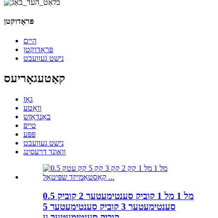
פּראָדוקטן
היים
פּראָדוקטן
נישט געוועבט
קאַטעגאָריעס
גאָז
וואַטע
באַנדאַזש
טייפּ
פּפּע
נישט געוועבט
וואונד דרעסינג
0.5 מל 1 מל 1 קוביק סענטימעטער 2 קוביק
סענטימעטער 3 קוביק סענטימעטער 5
קוביק סענטימעטער ע...