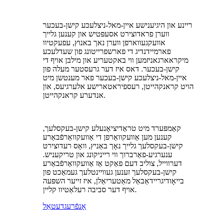
ריינע און היגיענישע איין-מאל-ניצלעכע קישן-בעכער
ווערן פראדוצירט אסעפּטיש און קענען גלייך
אוועקגעווארפן ווערן נאך באנוץ, עפעקטיוו
פארמיידנדיג די פארשפרייטונג פון שעדלעכע
מיקראארגאניזמען ווי באקטעריע און מילבן אויף די
קישן-בעכער. דאס איז דער גרעסטער מעלה פון
איין-מאל-ניצלעכע קישן-בעכער פאר מענטשן מיט
הויט קראנקהייטן, רעספיראטארישע אלערגיעס, און
אנדערע קראנקהייטן.
קאַמפּערד מיט טראַדיציאָנעלע קישן-בעקסלעך,
קענען מען אַוועקוואַרפן די אַוועקוואַרפֿבאַרע
קישן-בעקסלעך גלייך נאָך באַניץ, וואָס רעדוצירט
ענערגיע-פאַרברוך ווי רייניקונג און טריקעניש.
דערווייל, צוליב דעם פאַקט אַז אַוועקוואַרפֿבאַרע
קישן-בעקסלעך זענען געוויינטלעך געמאַכט פון
בייאָודיגריידאַבאַל מאַטעריאַלן, איז זייער השפּעה
אויף דער סביבה רעלאַטיוו קליין.
אָנפֿרעג
דעטאַל