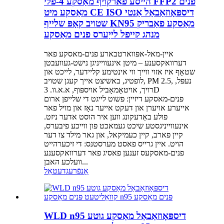
הייסע פארקויף מאַסקע 4-פלי FFP2 פנים
מאַסקע מיט CE ISO דיספּאָוזאַבאַל אַנטי
שטויב קאָפּ שלייף KN95 מאַסקע פאַבריק
מנהג קייפל לייַערס פנים מאַסקע
איין-מאל-אפּווארטבארע פנים-מאסקע פאר
דערוואקסענע – מיטן אינעווייניגן נישט-געוועבטן
שטאָף איז אזוי ווייך ווי אינטימע קליידער, לייכט און
לופטיג, באשיצט אייך קעגן שטויב, PM 2.5, נעפּל,
רויך, אויטאָמאָביל אויספּוף, א.א.וו. 3D
פנים-מאסקע דיזיין: פשוט לייגט די שלייפן ארום
אייערע אויערן און דעקט אייער נאָז און מויל פאר
פולע באַדעקונג ווען איר הוסט אדער ניזט.
אינעווייניגסטע שיכט געמאכט פון ווייכע פיבערס,
קיין פארב, קיין כעמיקאל, און גאר מילד צו דער
הויט. איין גרייס פאסט מערסטנס: די זיכערהייט
פנים-מאסקעס זענען פאסיג פאר דערוואקסענע
וועלכע האבן...
אָנפֿרעג
דעטאַל
WLD n95 דיספּאָוזאַבאַל מאַסקע גוטע