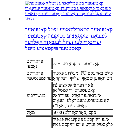
קאַטעטער סטאַביליזאַציע מיטל קאַטעטער
לעגבאַנד פיקסאַציע סטיקערז קאַטעטער
יערינאַרי לעג זעקל לעגבאַנד האָלדער
קאַטעטער פיקסאַציע מיטל
פּראָדוקט
קאַטעטער פיקסאַציע מיטל
נאָמען
מעלדונג פּאַפּיר, PU פילם באדעקט
פּראָדוקט
ניט-וואָווען שטאָף, שלייף, וועלקראָ
צוזאַמענשטעל
פֿאַר דער פֿיקסאַציע פֿון
קאַטעטערס, ווי למשל אַן
איינוואוינער נאָדל, עפּידוראַל
באַשרייַבונג
קאַטעטערס, צענטראַלע ווענאָוס
קאַטעטערס, אאַז"וו
5000 פּקס (פאַרהאַנדלט)
מאָק
אינעווייניקסטע פּאַקינג איז פּאַפּיר
פּלאַסטיק זעקל, אויסווייניקסטע איז