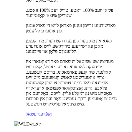
אַנטי-באַקטיריאַל.
פּליאַן וועב 100% וואַטע, טוויל וועב 100% וואַטע,
שטריקן 100% קאַנטיינער
פארשידענע גרייסן זענען פאראן לויט די פארלאנגען
פון אונזערע קליענטן.
לאָגאָ און מוסטער קען געדרוקט ווערן, מיר קענען
מאַכן פארשידענע כירורגישע לויט אונדזערע
קליענטן'ס פּלאַן און צייכענונג.
מעדיצינישע שפיטאל יוניפארם פאר דאקטארן איז
יוניסעקס לאבאראטאריע מאנטל, קארבעט
קאלנער, פיר קנעפ פארמאכונג. ברוסט קעשענע,
צוויי אונטערשטע לאטש קעשענעס מיט זייט
אריינגאנג פאר גרינגן צוטריט צו הויזן קעשענעס.
פלאַכע, גרינג אָנצוטאָן/אַראָפּצוטאָן אויער-לויף
מאַסקע מיט נאָרמאַלע פּליץ. לייכט, באַקוועם און
גרינג צו אָטעמען דורך. געמיינט פֿאַר נוצן אין סביבות
מיט מינימאַל פליסיקייט ויסשטעל.
אָנפֿרעג
דעטאַל