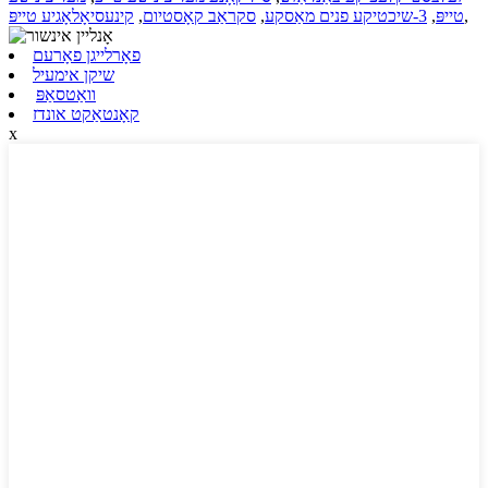
,
טייפּ
,
3-שיכטיקע פנים מאַסקע
,
סקראַב קאָסטיום
,
קינעסיאָלאָגיע טייפּ
פאָרלייגן פאָרעם
שיקן אימעיל
וואַטסאַפּ
קאָנטאַקט אונדז
x