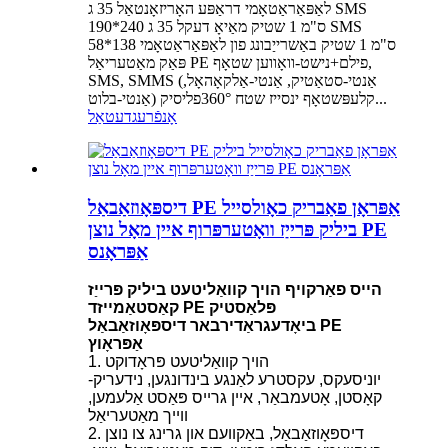
לאַפּאַראַטאָמי דראַפּע האָריזאָנטאַל 35 ג SMS
190*240 ס"מ 1 שטיק מאַיאָ דעקל 35 ג SMS
58*138 ס"מ 1 שטיק באַשרייַבונג פון לאַפּאַראַטאָמי
פּאַק מאַטעריאַל PE פילם+נישט-וואָווען שטאָף,
SMS, SMMS (אַנטי-סטאַטיק, אַנטי-אַלקאָהאָל,
אַנטי-בלוט) קלעפּשטאָף ינסייז שטח 360°פליסיק...
אָנפֿרעג
דעטאַל
דיספּאָוזאַבאַל PE אַפּראָן פאַבריק כאָולסייל
ביליק פּרייַז וואָטערפּרוף איין מאָל נוצן PE
אַפּראָנס
הייס פאַרקויף הויך קוואַליטעט ביליק פּרייַז
קאַסטאַמייזד PE פּלאַסטיק
ביאָדעגראַדירבאר דיספּאָוזאַבאַל PE
אַפּראָוץ
1. הויך קוואַליטעט פּראָדוקט
-יוניסעקס, עקסטרע לאַנגע בינדונגען, נידעריק
קאָסטן, אָטעמבאַר, איין גרייס פּאַסט אַלעמען,
ווייך מאַטעריאַל
2. דיספּאָוזאַבאַל, באַקוועם און גרינג צו נוצן