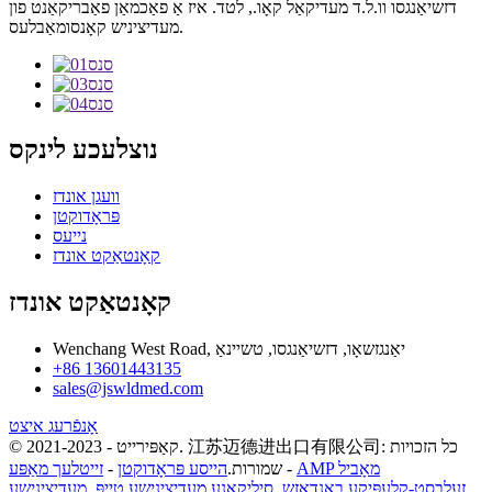
דזשיאַנגסו וו.ל.ד מעדיקאַל קאָו., לטד. איז אַ פאַכמאַן פאַבריקאַנט פון
מעדיציניש קאָנסומאַבלעס.
נוצלעכע לינקס
וועגן אונדז
פּראָדוקטן
נייעס
קאָנטאַקט אונדז
קאָנטאַקט אונדז
Wenchang West Road, יאַנגזשאָו, דזשיאַנגסו, טשיינאַ
+86 13601443135
sales@jswldmed.com
אָנפֿרעג איצט
© קאַפּירייט - 2021-2023. 江苏迈德进出口有限公司: כל הזכויות
AMP מאָביל
-
שמורות.
הייסע פּראָדוקטן
-
זייטלעך מאַפּע
זעלבסט-קלעפּיקע באַנדאַזש
,
סיליקאָנע מעדיצינישע טייפּ
,
מעדיצינישע