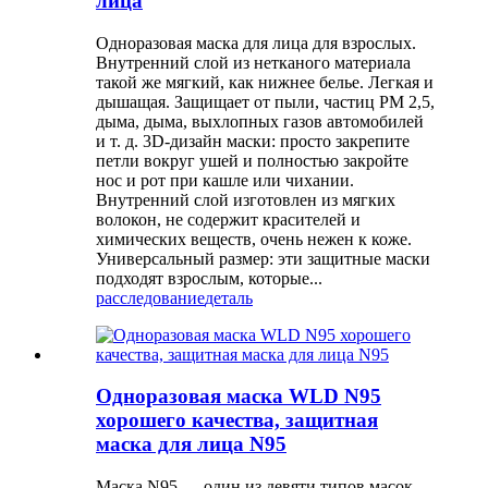
лица
Одноразовая маска для лица для взрослых.
Внутренний слой из нетканого материала
такой же мягкий, как нижнее белье. Легкая и
дышащая. Защищает от пыли, частиц PM 2,5,
дыма, дыма, выхлопных газов автомобилей
и т. д. 3D-дизайн маски: просто закрепите
петли вокруг ушей и полностью закройте
нос и рот при кашле или чихании.
Внутренний слой изготовлен из мягких
волокон, не содержит красителей и
химических веществ, очень нежен к коже.
Универсальный размер: эти защитные маски
подходят взрослым, которые...
расследование
деталь
Одноразовая маска WLD N95
хорошего качества, защитная
маска для лица N95
Маска N95 — один из девяти типов масок