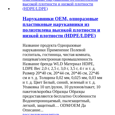
Нарукавники OEM, одноразовые
пластиковые нарукавники из
полиэтилена высокой плотности и
низкой плотности (HDPE/LDPE)
Название продукта Одноразовые
нарукавники Применение Полевой
госпиталь, гостиница, чистая комната,
пищевая/электронная промышленность
Название бренда WLD Материал HDPE,
LDPE Вес 2,0 г, 2,5 г, 3,0 г, 3,5 г, 4 г и т. д.
Размер 20*40 см, 20*44 см, 20*46 см, 22*46
см и т. д. Толщина 0,02 мм, 0,025 мм, 0,03 мм
и т. д. Цвет Белый, синий, зеленый и т. д.
Упаковка 10 шт./рулон, 10 рулонов/пакет, 10
пакетов/коробка Образцы Образцы
предоставляются бесплатно Особенности
Водонепроницаемый, пылезащитный,
легкий, защитный… ODM/OEM Да
Описание...
расследование
деталь