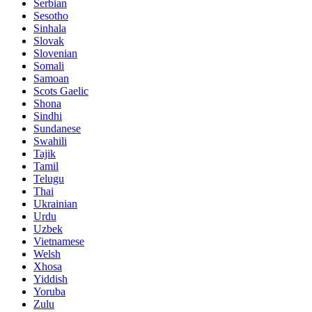
Serbian
Sesotho
Sinhala
Slovak
Slovenian
Somali
Samoan
Scots Gaelic
Shona
Sindhi
Sundanese
Swahili
Tajik
Tamil
Telugu
Thai
Ukrainian
Urdu
Uzbek
Vietnamese
Welsh
Xhosa
Yiddish
Yoruba
Zulu