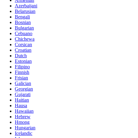
Armenian
Azerbaijani
Belarusian
Bengali
Bosnian
Bulgarian
Cebuano
Chichewa
Corsican
Croatian
Dutch
Estonian
Filipino
Finnish
Frisian
Galician
Georgian
Gujarati
Haitian
Hausa
Hawaiian
Hebrew
Hmong
Hungarian
Icelandic