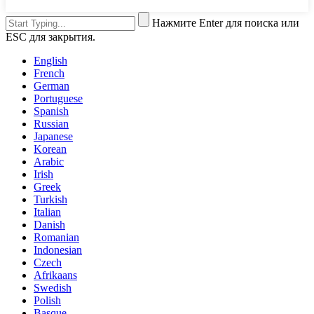
Нажмите Enter для поиска или
ESC для закрытия.
English
French
German
Portuguese
Spanish
Russian
Japanese
Korean
Arabic
Irish
Greek
Turkish
Italian
Danish
Romanian
Indonesian
Czech
Afrikaans
Swedish
Polish
Basque