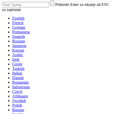
Pritisnite Enter za iskanje ali ESC
za zapiranje
English
French
German
Portuguese
Spanish
Russian
Japanese
Korean
Arabic
Irish
Greek
Turkish
Italian
Danish
Romanian
Indonesian
Czech
Afrikaans
Swedish
Polish
Basque