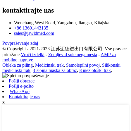
kontaktirajte nas
Wenchang West Road, Yangzhou, Jiangsu, Kitajska
+86 13601443135
sales@jswldmed.com
Povpraševanje zdaj
© Copyright - 2021-2023.江苏迈德进出口有限公司: Vse pravice
pridržane.
Vroči izdelki
-
Zemljevid spletnega mesta
-
AMP za
mobilne naprave
Obleka za piling
,
Medicinski trak
,
Samolepilni povoj
,
Silikonski
medicinski trak
,
3-slojna maska za obraz
,
Kineziološki trak
,
Pošlji obrazec
Pošlji e-pošto
WhatsApp
Kontaktirajte nas
x