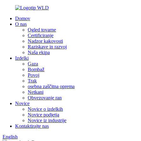
Domov
O nas
Ogled tovarne
Certificiranje
Nadzor kakovosti
Raziskave in razvoj
Naša ekipa
Izdelki
Gaza
Bombaž
Povoj
Trak
osebna zaščitna oprema
Netkani
Obvezovanje ran
Novice
Novice o izdelkih
Novice podjetja
Novice iz industrije
Kontaktirajte nas
English